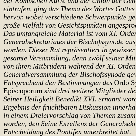
der Römischen Kurie und der Union der Gen
eintrafen, ging das Thema des Wortes Gottes
hervor, wobei verschiedene Schwerpunkte ges
große Vielfalt von Gesichtspunkten angespr
Das umfangreiche Material ist vom XI. Orden
Generalsekretariates der Bischofssynode au
worden. Dieser Rat repräsentiert in gewisser
gesamte Versammlung, denn zwölf seiner Mit
von ihren Mitbrüdern während der XI. Orden
Generalversammlung der Bischofssynode gew
Entsprechend den Bestimmungen des
Ordo S
Episcoporum
sind drei weitere Mitglieder de
Seiner Heiligkeit Benedikt XVI. ernannt wor
Ergebnis der fruchtbaren Diskussion innerhal
in einem Dreiervorschlag von Themen zusam
worden, den Seine Exzellenz der Generalsekr
Entscheidung des Pontifex unterbreitet hat.