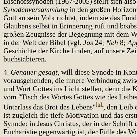
Bischofssynoden (1967-2005) stellt sich al
Synodenversammlung
in den großen Horizont
Gott an sein Volk richtet, indem sie das Fun
Glaubens selbst in Erinnerung ruft und beabsi
großen Zeugnisse der Begegnung mit dem Wo
in der Welt der Bibel (vgl.
Jos
24;
Neh
8;
Ap
Geschichte der Kirche finden, auf unsere Zei
buchstabieren.
4.
Genauer gesagt
, will diese Synode in Kont
vorausgehenden, die innere Verbindung zwis
und Wort Gottes ins Licht stellen, denn die
vom "Tisch des Wortes Gottes wie des Leibes
[6]
Unterlass das Brot des Lebens"
,
den Leib 
ist zugleich die tiefe Motivation und das erst
Synode: in Jesus Christus, der in der Schrift 
Eucharistie gegenwärtig ist, der Fülle des W