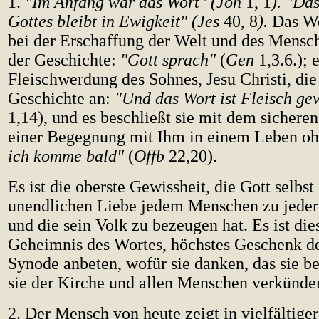
1.
"Im Anfang war das Wort" (Joh
1, 1
).
"
Das
Gottes bleibt in Ewigkeit" (Jes
40, 8
).
Das Wo
bei der Erschaffung der Welt und des Mens
der Geschichte:
"Gott sprach"
(
Gen
1,3.6.); 
Fleischwerdung des Sohnes, Jesu Christi, die
Geschichte an:
"Und das Wort ist Fleisch g
1,14), und es beschließt sie mit dem sichere
einer Begegnung mit Ihm in einem Leben o
ich komme bald"
(
Offb
22,20).
Es ist die oberste Gewissheit, die Gott selbst 
unendlichen Liebe jedem Menschen zu jeder 
und die sein Volk zu bezeugen hat. Es ist die
Geheimnis des Wortes, höchstes Geschenk des
Synode anbeten, wofür sie danken, das sie b
sie der Kirche und allen Menschen verkünden
2. Der Mensch von heute zeigt in vielfältiger