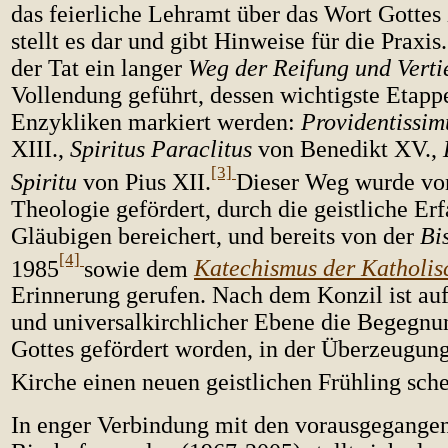
das feierliche Lehramt über das Wort Gotte
stellt es dar und gibt Hinweise für die Praxis
der Tat ein langer
Weg der Reifung und Verti
Vollendung geführt, dessen wichtigste Etapp
Enzykliken markiert werden:
Providentissim
XIII.,
Spiritus Paraclitus
von
Benedikt XV.,
[3]
Spiritu
von Pius XII.
Dieser Weg wurde vo
Theologie gefördert, durch die geistliche Er
Gläubigen bereichert, und bereits von der
Bi
[4]
1985
sowie dem
Katechismus der Katholis
Erinnerung gerufen. Nach dem Konzil ist auf 
und universalkirchlicher Ebene die Begegn
Gottes gefördert worden, in der Überzeugung,
Kirche einen neuen geistlichen Frühling sch
In enger Verbindung mit den vorausgegange