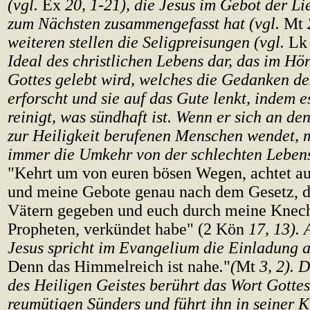
(vgl.
Ex
20, 1-21), die Jesus im Gebot der Li
zum Nächsten zusammengefasst hat (vgl.
Mt
weiteren stellen die Seligpreisungen (vgl.
Lk
Ideal des christlichen Lebens dar, das im Hö
Gottes gelebt wird, welches die Gedanken d
erforscht und sie auf das Gute lenkt, indem e
reinigt, was sündhaft ist. Wenn er sich an de
zur Heiligkeit berufenen Menschen wendet, 
immer die Umkehr von der schlechten Leben
"Kehrt um von euren bösen Wegen, achtet a
und meine Gebote genau nach dem Gesetz, d
Vätern gegeben und euch durch meine Knech
Propheten, verkündet habe" (2 Kön
17, 13).
Jesus spricht im Evangelium die Einladung 
Denn das Himmelreich ist nahe
.
"
(
Mt
3, 2). 
des Heiligen Geistes berührt das Wort Gottes
reumütigen Sünders und führt ihn in seiner K