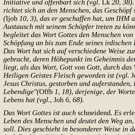
Initiative und offenbart sich (vgl.
Lk
20, 38).
richtet sich an den Menschen, das Geschöpf
(
Ijob
10, 3), das er geschaffen hat, um IHM 
Austausch mit seinem Schöpfer treten zu kö
begleitet das Wort Gottes den Menschen von 
Schöpfung an bis zum Ende seines irdischen 
Das Wort hat sich auf verschiedene Weise z
gebracht, deren Höhepunkt im Geheimnis der
liegt, als das Wort, Gott von Gott, durch das
Heiligen Geistes Fleisch geworden ist (vgl.
J
Jesus Christus, gestorben und auferstanden, i
Lebendige"(
Offb
1, 18), derjenige, der Wort
Lebens hat (vgl.,
Joh
6, 68).
Das Wort Gottes ist auch
schneidend
. Es erl
Leben des Menschen und deutet den Weg an, 
soll. Dies geschieht in besonderer Weise in