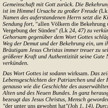
Gemeinschaft mit Gott zurück. Die Bekehrun
ist im Himmel Ursache zu großer Freude (
Lk
Namen des auferstandenen Herrn setzt die Ki
Sendung fort,
"allen Völkern die Bekehrung 
Vergebung der Sünden"
(
Lk
24, 47) zu verkü
Gehorsam gegenüber dem Wort Gottes schlägt
Weg der Demut und der Bekehrung ein, um i
Bräutigam Jesus Christus immer treuer zu se
größerer Kraft und Authentizität seine Gute 
verkünden.
Das Wort Gottes ist sodann
wirksam.
Das zei
Lebensgeschichten der Patriarchen und der 
genauso wie die Geschichte des auserwählte
Alten und des Neuen Bundes. In ganz herau
bezeugt das Jesus Christus, Mensch geworde
"
der unter uns gewohnt hat
"(
Joh
1, 14). Durc