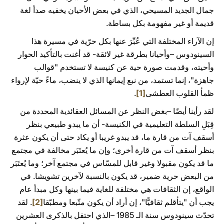
جمال الجديد المسيحي، الذي في بعض الأحيان يخفيه صدأ لغة
قديمة أو غير مفهومة بكل بساطة.
إن الآراء المختلفة التي عُبِّرَ عنها بكل حرّية في مسيرة هذا
السينودوس –وأحيانا بطرقة غير لائقة- قد أغنت بالتأكيد الحوار
وأحيته، وقدمت صورة حية عن كنيسة لا تستخدم "قوالب
جاهزة"، إنما تستمد، من نبع إيمانها الذي لا ينضب، ماءً حيّة لإرواء
ظمأ القلوب العطشى
[1]
.
لقد رأينا أيضًا –بغض النظر عن المسائل العقائدية المحددة من
قِبَلِ السلطة التعليمية في الكنيسة- أن ما يبدو طبيعي بنظر
أسقف آت من قارة ما، قد يبدو غريبا أو يكاد حتى أن يكون عثرة
بنظر أسقف آت من قارة أخرى؛ وإن ما يُعتَبَر مخالفة في مجتمع
ما قد يكون مقبولا وغير قابل للمسّاس في مجتمع آخر؛ وما يُعتَبَر
من البعض حرية ضمير، قد يكون بالنسبة لآخرين تشويشا. في
الواقع، إن الثقافات هي مختلفة للغاية فيما بينها وكل مبدأ عام
يجب أن "يتأقلم ثقافيًّا"، إن أراد أن يكون متّبعا ومطبّقا
[2]
. لقد
تحدّث سينودوس سنة الـ 1985 –الذي احتفل بالذكرى العشرين