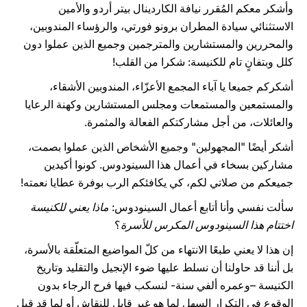
وأشكر معكم المُقرر نيافة الكاردينال بيتر أردو والأمين
الاستثنائي سيادة المطران برونو فورتي، والرؤساء المندوبين،
والمحررين والمستشارين والمترجمين وجميع الذين عملوا دون
كلل وبتفانٍ تام للكنيسة: شكرا من القلب!
أشكركم جميعا يا آباء المجمع الأعزّاء، المندوبين الأشقاء،
والمستمعين والمستمعات ومجلس المستشارين وكهنة الرعايا
والعائلات، من أجل مشاركتكم الفعالة والمثمرة.
أشكر أيضًا "المجهولين" وجميع الأشخاص الذين عملوا بصمت،
مشاركين بسخاء في أعمال هذا السينودوس. كونوا أكيدين
جميعكم من صلاتي لكم، كي يكافئكم الرب بوفرة عطايا نعمته!
سألت نفسي وأنا أتابع أعمال السينودوس:
ماذا يعني للكنيسة
اختتام هذا السينودوس المكرس للأسرة
؟
إن هذا لا يعني طبعًا الانتهاء من كلّ المواضيع المتعلّقة بالأسرة،
بل أننا قد حاولنا أن نسلط عليها ضوء الإنجيل والتقليد وتاريخ
الكنيسة –وعمره ألفي سنة- لنسكب فيها فرح الرجاء بدون
الوقوع في التكرار السهل لما هو غير قابل للنقاش أو لما قد قيل