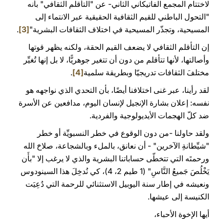
لاختتام المجمع الفاتيكاني الثاني- عن "التأقلم الثقافي" بأنه
"التحول الباطني للقيم الثقافية الحقيقية عبر الانتماء إلى
المسيحية، وتجذّر المسيحية في اختلاف الثقافات البشرية"
[3]
.
إن التأقلم الثقافي لا يضعف القيم الحقة، ولكنه يظهر قوتها
وأصالتها، لأنها تتأقلم من دون أن تتغير جوهريًّا، لا بل إنها تُغيِّر
مختلفَ الثقافات تدريجيّا وبطريقة سلمية
[4]
.
لقد رأينا، عبر غنى اختلافنا أيضًا، بأن التحدي الذي نواجهه هو
نفسه: إعلان بشارة الإنجيل لإنسان اليوم، مدافعين عن الأسرة
ضد كلّ الهجمات الأيديولوجية والفردية.
ولقد حاولنا -من دون الوقوع في خطر النسبويِّة أو خطر
"شيِّطانةِ الآخرين" - أن نعانق، بالملء وبالشجاعة، صلاحَ الله
ورحمتَه التي تتخطّى حساباتنا البشرية والذي لا يرغب إلا "بأَن
يَخْلُصَ جَميعُ النَّاسِ" (1 طيم 2، 4)، كي نُدخِلَ هذا السينودوس
ونعيشه في إطار سنة اليوبيل الاستثنائي للرحمة التي دُعِيَت
الكنيسة إلى عيشها.
أيها الإخوة الأحباء،