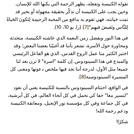
تقوله الكنيسة وتفعله، يظهر الرحمة التي يكنها الله للإنسان.
وحين يجب على الكنيسة أن تذكّر بحقيقة مجهولة أو بخير قد
تمت خيانته، فهي تقوم به بدافع من المحبة الرحيمة لِتَكونَ الحَياةُ
لِلنَّاس وتَفيضَ فيهِم"
[7]
(را. يو 10، 10).
في هذا النور وبفضل زمن النعمة الذي عاشته الكنيسة، متحدثة
ومحاورة حول الأسرة، نشعر بأننا قد أغنيّنا بعضنا البعض؛ وقد
اختبر الكثير منا عمل الروح القدس، الذي هو الفاعل الرئيسي
والمبدع في هذا السينودوس. إن كلمة "اسرة" لا ترن بعد لنا
جميعا مثل الأول، لدرجة أننا نجد فيها ملخص دعوتها ومعنى كل
المسيرة السينودوسية
[8]
.
في الواقع، اختتام السينودوس بالنسبة للكنيسة يعني أن نعود
"لنسير معا" حقا كي نحمل في كل أنحاء العالم، في كل أبرشية،
في كل جماعة وفي كل مؤسسة نور الإنجيل، ومعانقة الكنيسة
ودعم رحمة الله!
شكرًا!