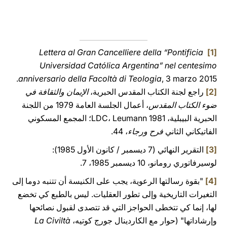
Lettera al Gran Cancelliere della
“Pontificia
[1]
Universidad Católica Argentina”
nel centesimo
anniversario della Facoltà di Teologia
, 3 marzo 2015.
[2]
راجع لجنة الكتاب المقدس الحبرية،
الإيمان والثقافة في
ضوء الكتاب المقدس
، أعمال الجلسة العامة 1979 من اللجنة
الحبرية البيبلية، LDC، Leumann 1981؛ المجمع المسكوني
الفاتيكاني الثاني
فرح ورجاء
، 44.
[3]
التقرير النهائي (7 ديسمبر / كانون الأول 1985):
لوسيرفاتوري رومانو، 10 ديسمبر 1985، 7.
[4]
"بقوة رسالتها الرعوية، يجب على الكنيسة أن تتنبه دوما إلى
التغيرات التاريخية وإلى تطور العقليات. ليس بالطبع كي تخضع
لها، إنما كي تتخطى الحواجز التي قد تتصدى لقبول نصائحها
وإرشاداتها" (حوار مع الكاردينال جورج كوتيه،
La Civiltà