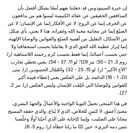
إن خبرة السينودوس قد جعلتنا نفهم أيضًا بشكل أفضل بأن
المدافعين الحقيقين عن عقائد الكنيسة ليسوا هم من يدافعون
عن الحرف إنما عن الروح؛ لا عن الأفكار إنما عن الإنسان؛ لا عن
الصيّغ إنما عن مجانية محبة الله وغفرانه. هذا لا يعني، بأي شكل
من الأشكال، التقليل من أهمية الصيّغ والقوانين والوصايا الإلهية،
إنما إبراز عظمة الله الحق الذي لا يعاملنا بحسب استحقاقنا ولا
حتى بحسب أعمالنا، إنما فقط بحسب كرم رحمته اللامتناهية (را.
روم 3، 21 – 30؛ مز 129؛ لو 11، 37 - 54). يعني تخطي تجارب
"الأخ الأكبر" (را. لو 15، 25 - 32) والعُمّال الحسودين (را. متى
20، 1 - 16) الدائمة. بل على العكس يعني إعطاء قيمة أكبر
للقوانين وللوصايا التي خُلِقَت للإنسان وليس العكس (را. مر 2،
27).
في هذا المنحى تحملُ التوبةُ الواجبة والأعمالُ والجهدُ البشري،
معنىً أعمق، لا كثمنٍ للخلاص، الذي لا يُباع، والذي حققه المسيح
مجانا على الصليب، وإنما كإجابة على الذي أحبّنا أولًا وخلّصنا
بثمن دمه البريء، حين كنّا ما زلنا خطأة (را. روم 5، 6).