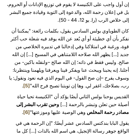
إن أول واجب على الكنيسة لا يقوم في توزيع الإدانات أو الحروم،
بل في إعلان رحمة الله، والدعوة إلى التوبة وقيادة جميع البشر
إلى خلاص الرب (را. يو 12، 44 - 50).
كان الطوباوي بولس السادس يقول، بكلمات رائعة: "يمكننا أن
نفكر بأن أي خطيئة أو أي بُعد عن الله يوقد فيه شعلة حب أكثر
قوة، ورغبة في امتلاكنا وفي إدخالنا في تدبيره الخلاصي من
جديد [...] يظهر الله صلاحه اللامتناهي في المسيح [...] إن الله
صالح. وليس فقط في ذاته؛ إن الله صالح –ولنقله باكين- من
أجلنا. إنه يحبنا ويبحث عنا ويفكر فينا ويعرفنا ويلهمنا وينتظرنا:
وسوف يفرح –إن صح القول- في اليوم الذي فيه نعود ونقول: يا
رب، بصلاحك، اغفر لي. وها إن توبتنا تصبح فرح الله"
[5]
.
القديس يوحنا بولس الثاني أيضًا يؤكد أن "الكنيسة تحيا حياة
أصيلة حين تعلن وتبشر بالرحمة [...]
وحين تقرب البشر إلى
مصادر رحمة المخلص
وهي الوصية عليها وموزعتها"
[6]
.
يقول البابا بندكتس السادس عشر أيضًا: "إن الرحمة هي في
الواقع جوهر رسالة الإنجيل، هي اسم الله بالذات [...] كل ما