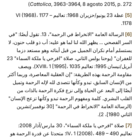
Cattolica
, 3963-3964, 8 agosto 2015, p. 272)
[5]
عظة 23 يونيو/حزيران 1968: تعاليم VI (1968)، 1177 –
1178.
[6]
الرسالة العامة "الانخراط في الرحمة"، 13. تقول أيضًا: "في
السر الفصحي ... يظهر الله لنا لما هو عليه: أب ذو قلب حنون، لا
يستسلم أمام نكران الجميل من قبل أبنائه وهو مستعد دزما
للغفران" (يوحنا بولس الثاني، صلاة "افرحي يا ملكة السماء" 23
أبريل/نيسان 1995: تعاليم XVIII، 1 [1995]، 1035). ويصف
مقاومة الرحمة بهذه الطريقة: "إن العقلية المعاصرة، وربما أكثر
من الإنسان السابق، تبدو وكأنها تتصدى لله لإله الرحمة وتميل
أيضًا إلى البعد عن الحياة وإلى نزع فكرة الرحمة بالذات من
القلب البشري. كلمة ومفهوم الرحمة تبدو وكأنها تزعج الإنسان"
(الرسالة العامة "الانخراط في الرحمة" [30 نوفمبر/تشرين
الثاني 1980]، 2).
[7]
صلاة "افرحي يا ملكة السماء"، 30 مارس/آذار 2008:
تعاليم IV، 1 (2008)، 489 – 490؛ متحدثا عن قدرة الرحمة هو