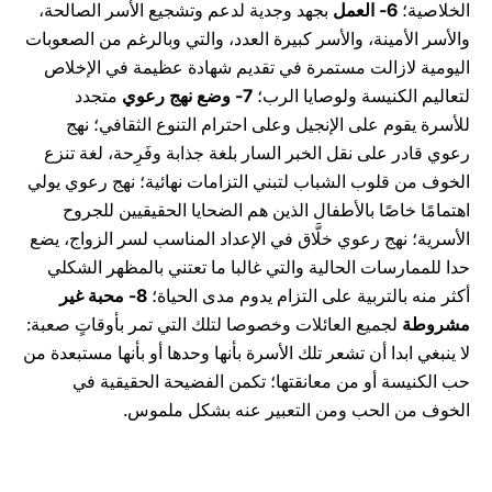
الخلاصية؛
6-
العمل
بجهد وجدية لدعم وتشجيع الأسر الصالحة،
والأسر الأمينة، والأسر كبيرة العدد، والتي وبالرغم من الصعوبات
اليومية لازالت مستمرة في تقديم شهادة عظيمة في الإخلاص
لتعاليم الكنيسة ولوصايا الرب؛
7-
وضع نهج رعوي
متجدد
للأسرة يقوم على الإنجيل وعلى احترام التنوع الثقافي؛ نهج
رعوي قادر على نقل الخبر السار بلغة جذابة وفَرِحة، لغة تنزع
الخوف من قلوب الشباب لتبني التزامات نهائية؛ نهج رعوي يولي
اهتمامًا خاصًا بالأطفال الذين هم الضحايا الحقيقيين للجروح
الأسرية؛ نهج رعوي خلَّاق في الإعداد المناسب لسر الزواج، يضع
حدا للممارسات الحالية والتي غالبا ما تعتني بالمظهر الشكلي
أكثر منه بالتربية على التزام يدوم مدى الحياة؛
8-
محبة غير
مشروطة
لجميع العائلات وخصوصا لتلك التي تمر بأوقاتٍ صعبة:
لا ينبغي ابدا أن تشعر تلك الأسرة بأنها وحدها أو بأنها مستبعدة من
حب الكنيسة أو من معانقتها؛ تكمن الفضيحة الحقيقية في
الخوف من الحب ومن التعبير عنه بشكل ملموس.