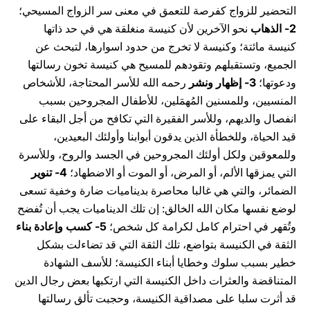
التحضير للزواج كفرصة للتعمق في معنى سر الزواج المسيحي؛
2-
الذهاب
نحو الآخرين لأن كنيسة منغلقة هي في حد ذاتها
كنيسة مائتة؛ وكنيسة لا تخرج من حدود اسوارها، لتبحث عن
الجميع، وتستقبلهم وتقودهم للمسيح هي كنيسة تخون رسالتها
ودعوتها؛
3-
إظهار ونشر
رحمه الله للأسر المحتاجة، للأشخاص
المنسيين، وللمسنين المُهمَلين، للأطفال المجروحين بسبب
انفصال والديهم، وللأسر الفقيرة التي تكافح من أجل البقاء على
قيد الحياة، وللخطأة الذين يدقون أبوابنا وأولئك البعيدين،
وللمعوقين ولكل أولئك المجروحين في الجسد والروح، وللأسرة
التي يمزقها الألم، أو المرض، أو الموت أو الاضطهاد؛
4-
تنوير
الضمائر، والتي هي غالبا محاصرة بديناميات ضارة وخفية تسعى
لوضع نفسها مكان الله الخالق: إن تلك الديناميات يجب أن تُفضح
وتُقهر في احترام كامل لكرامة كل شخص؛
5-
كسب وإعادة بناء
الثقة في الكنيسة بتواضع، تلك الثقة التي قد تضاءلت بشكل
خطير بسبب سلوك وخطايا أبناء الكنيسة؛ للأسف الشهادة
المتناقضة والعثرات داخل الكنيسة التي ارتكبها بعض رجال الدين
قد أثرت سلبا على مصداقية الكنيسة، وحجبت تألق رسالتها