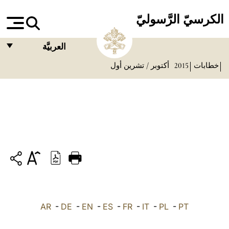
الكرسيّ الرَّسوليّ
العربيَّة
خطابات
2015
أكتوبر / تشرين أول
FRANÇAIS
ENGLISH
ITALIANO
PORTUGUÊS
ESPAÑOL
DEUTSCH
POLSKI
PT
-
PL
-
IT
-
FR
-
ES
-
EN
-
DE
-
العربيّة
AR
中文