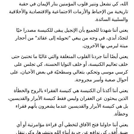
الله، كي نشعل وننير قلوب المؤمنين بنار الإيمان في حقبة
تاريخية من الإحباط والأزمات الاجتماعية والاقتصادية والأخلاقية
والسلبية السائدة.
يعني أننا شهدنا للجميع بأن الإنجيل يبقى للكنيسة مصدرا حيّا
لتجدّد أبدي، في وجه من يبغي "تحويله إلى عقائد" من أحجار
ميتة ليرمي بها الآخرون.
يعني أيضًا أننا جردنا القلوب المنغلقة والتي غالبًا ما تختبئ حتى
خلف تعاليم الكنيسة، أو خلف النوايا الحسنة، كي تجلس على
كرسي موسى وتحكم، بتعالي وسطحيّة في بعض الأحيان، على
أحوال صعبة وأسر مجروحة.
يعني أننا أكدنا أن الكنيسة هي كنيسة الفقراء بالروح والخطأة
الذين يبحثون عن الغفران وليس فقط كنيسة الأبرار والقديسين،
بل هي كنيسة الأبرار والقديسين عندما يشعرون بأنهم فقراء
وخطأة.
يعني أننا حاولنا فتح الآفاق لتخطي أي قراءة مؤامرتية أو أي
ضيق أُفق، كي ندافع عن حرية أبناء الله وننشرها، وكي ننقل