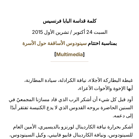
LATINE
كلمة قداسة البابا فرنسيس
السبت 24 أكتوبر / تشرين الأول 2015
بمناسبة اختتام
سينودوس الأساقفة حول الأسرة
[
Multimedia
]
غبطة البطاركة الأجلاء، نيافة الكرادلة، سيادة المطارنة،
أيها الإخوة والأخوات الأعزاء،
أود قبل كل شيء أن أشكر الرب الذي قاد مسارَنا المجمعيّ في
السنين الحاضرة بروحه القدوس الذي لا يدع الكنيسة تفتقر أبدًا
إلى دعمه.
أشكر بحرارة نيافة الكاردينال لورنزو بالديسيري، الأمين العام
للسينودوس، ونيافة الكاردينال فابيو فابيني، وكيل السينودوس،