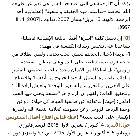
يؤكد: أن "الرحمة هي التي تضع حدا للشر. هي تعبر عن طبيعة
الله الخاصة –قداسته، قوة الحقيقة والمحبة" (عظة يوم أحد
الرحمة الإلهية، 15 أبريل/نيسان 2007: تعاليم III، 1 [2007]،
667).
[8]
إن تحليل كلمة "أسرة" أفقيًّا (باللغة الإيطالية فاميليا)
يساعدنا على تلخيص رسالة الكنيسة في مهمة:
1-
تربية
الأجيال الجديدة لعيش الحب بجدية، وليس انطلاقا من
حاجة فردية تستند فقط على اللذة وعلى منطق "استخدم
وارمي"، بل انطلاقًا من الايمان مجددًا بالحب الحقيقي، المثمر
والدائم، باعتباره السبيل الوحيد للخروج من أنفسنا؛ وللانفتاح
على الآخرين؛ وللتحرر من الشعور بالوحدة؛ ولعيش إرادة الله؛
ولتحقيق الذات؛ ولفهم أن الزواج هو "فسحة يتجلى فيها الحب
الإلهي؛ [حيث] ... تدافع عن قدسية الحياة، كل حياة؛ ... وعن
وحدة الرباط الزوجي وعن ديمومته كعلامة لنعمة الله ولقدرة
الإنسان على الحب بجدية" (
عظة قداس افتتاح أعمال السينودس
حول الأسرة
، 4 أكتوبر / تشرين الأول 2015: لوسيرفاتوري
رومانو، 5-6 أكتوبر / تشرين الأول 2015، ص 7)؛ ولتعزيز دورات