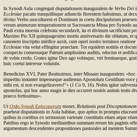
In Synodi Aula congregati disputationem inauguralem de
Verbo Dei i
Ecclesiae
pacatis tranquillisque adiunctis florentem habuimus, ut decui
divino Verbo auscultarent et Dominum in coetu discipulorum praesen
verum animorum temperationem ut Sacrosancta Missa pro Synodo aus
Pauli extra moenia celebrata secundavit, ita et divinum sacrificium p
Maximo Pio XII quinquagesimo mortis anniversario die oblatum, et 
canonem inscriptio mirifice auxit, cum operi nostro terminos oratione 
Ecclesiae vita velut effingitur praeclare. Tot equidem notitiis et docum
conspectu consessuque Patrum amplissimo auditis, edoctus et aedific
de vobis credo. Grates igitur Deo ago vobisque, viri feminaeque, grat
huic coetui interesse voluistis.
Benedictus XVI, Pater Beatissimus, inter Missam inauguralem: «hoc
impertito instanter impenseque audiemus Apostolum Gentilium voce
mihi est, si non evangelizavero!"» (1 Co 9, 16). Nobis igitur subvenia
apostolus, qui hoc anno magis in dies occurret nostris animis testis div
praeco fortissimus».
Ut
Ordo Synodi Episcoporum
monet,
Relationis post Disceptationem
praebeat disputationis in Aula habitae, quo aptius in promptu eluceant
quibus in coetibus ex sermonum varietate constitutis etiam atque etia
Patribus ergo in Synodo meditantibus summam rerum his paginis offe
argumentum descendentes propositiones pastorales ad mentem Summi 