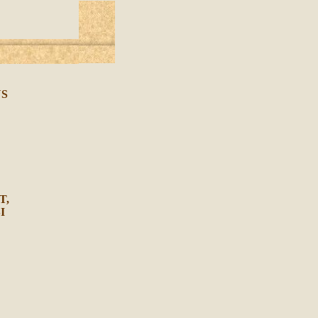
US
T,
I