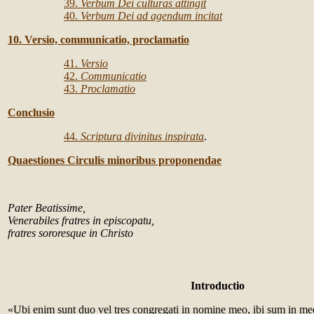
39.
Verbum Dei culturas attingit
40.
Verbum Dei ad agendum incitat
10. Versio, communicatio, proclamatio
41.
Versio
42.
Communicatio
43.
Proclamatio
Conclusio
44.
Scriptura divinitus inspirata
.
Quaestiones Circulis minoribus proponendae
Pater Beatissime,
Venerabiles fratres in episcopatu,
fratres sororesque in Christo
Introductio
«Ubi enim sunt duo vel tres congregati in nomine meo, ibi sum in m