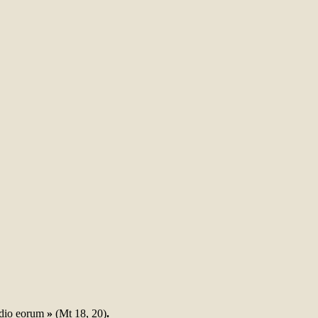
edio eorum
»
(Mt 18, 20)
.