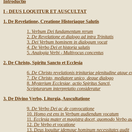
Introductio
I - DEUS LOQUITUR ET AUSCULTAT
1. De Revelatione, Creatione Historiaque Salutis
1.
Verbum Dei fundamentum rerum
2.
De Revelatione et dialogo ad intra Trinitatis
3.
Dei Verbum hominem in dialogum vocat
4. De Verbo Dei et historia salutis
5.
Analogia Verbi - Multivocus concentus
2. De Christo, Spiritu Sancto et Ecclesia
6.
De Christo revelationis trinitariae plenitudine atque e
7.
De Christo, mediatore unico, deque dialogo
8.
Mysterium Ecclesiae, actio Spiritus Sancti,
Scripturarum interpretatio consideratur
3. De Divino Verbo, Liturgia, Auscultatione
9.
De Verbo Dei ac de convocatione
10.
Homo est ens in Verbum audiendum vocatum
11.
Ecclesia mater et magistra docet, quomodo Verbo a
12.
De Verbo et vocatione
13.
Deus loquitur idemque hominum necessitates audit