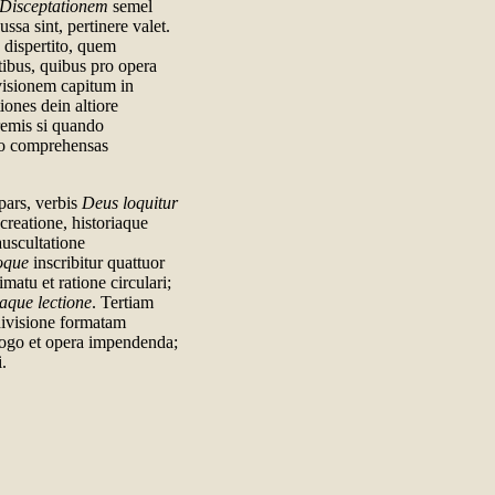
 Disceptationem
semel
ssa sint, pertinere valet.
 dispertito, quem
tibus, quibus pro opera
visionem capitum in
ones dein altiore
tremis si quando
exo comprehensas
pars, verbis
Deus loquitur
 creatione, historiaque
 auscultatione
ioque
inscribitur quattuor
imatu et ratione circulari;
aque lectione
. Tertiam
i divisione formatam
alogo et opera impendenda;
.