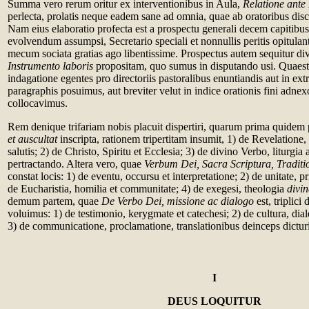
Summa vero rerum oritur ex interventionibus in Aula,
Relatione ante
perlecta, prolatis neque eadem sane ad omnia, quae ab oratoribus discu
Nam eius elaboratio profecta est a prospectu generali decem capitibus
evolvendum assumpsi, Secretario speciali et nonnullis peritis opitulan
mecum sociata gratias ago libentissime. Prospectus autem sequitur di
Instrumento laboris
propositam, quo sumus in disputando usi. Quaesti
indagatione egentes pro directoriis pastoralibus enuntiandis aut in ex
paragraphis posuimus, aut breviter velut in indice orationis fini adn
collocavimus.
Rem denique trifariam nobis placuit dispertiri, quarum prima quidem 
et auscultat
inscripta, rationem tripertitam insumit, 1) de Revelatione,
salutis; 2) de Christo, Spiritu et Ecclesia; 3) de divino Verbo, liturgia
pertractando. Altera vero, quae
Verbum Dei, Sacra Scriptura, Tradit
constat locis: 1) de eventu, occursu et interpretatione; 2) de unitate, pr
de Eucharistia, homilia et communitate; 4) de exegesi, theologia
divin
demum partem, quae
De Verbo Dei, missione ac dialogo
est, triplic
voluimus: 1) de testimonio, kerygmate et catechesi; 2) de cultura, di
3) de communicatione, proclamatione, translationibus deinceps dicturi
I
DEUS LOQUITUR