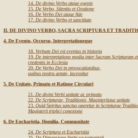
14.
De divino Verbo atque egenis
15.
De Verbo, Silentio et Oratione
16.
De Verbo Dei atque fide
17.
De divino Verbo et sanctitate
II. DE DIVINO VERBO, SACRA SCRIPTURA ET TRADIT
4. De Eventu, Occursu, Interpretationeque
18.
Verbum Dei est eventus in historia
19.
De interpretatione media inter Sacram Scripturam e
credentis in Ecclesia
20.
De Verbo Dei in provocationibus,
quibus nostra aetate, lacessitur
5. De Unitate, Primatu et Ratione Circulari
21.
De divini Verbi unitate ac primatu
22.
De Scripturae, Traditionis, Magisteriique unitate
23.
Quid Spiritus sanctus operetur in Scripturae Traditio
Magisterii triplici conexione
6. De Eucharistia, Homilia, Communitate
24.
De Scriptura et Eucharistia
25.
De Dimensione Verbi sacramentali