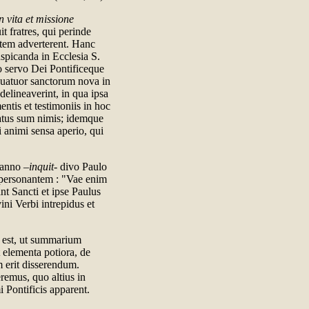
n vita et missione
t fratres, qui perinde
tem adverterent. Hanc
picanda in Ecclesia S.
ro servo Dei Pontificeque
quatuor sanctorum nova in
delineaverint, in qua ipsa
entis et testimoniis in hoc
atus sum nimis; idemque
i animi sensa aperio, qui
 anno –
inquit
- divo Paulo
 personantem : "Vae enim
nt Sancti et ipse Paulus
ini Verbi intrepidus et
est, ut summarium
 elementa potiora, de
m erit disserendum.
remus, quo altius in
Pontificis apparent.