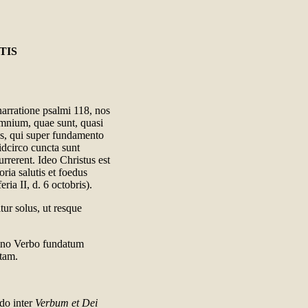
TIS
arratione psalmi 118, nos
mnium, quae sunt, quasi
us, qui super fundamento
idcirco cuncta sunt
rrerent. Ideo Christus est
ria salutis et foedus
ia II, d. 6 octobris).
ur solus, ut resque
ino Verbo fundatum
atam.
do inter
Verbum et Dei