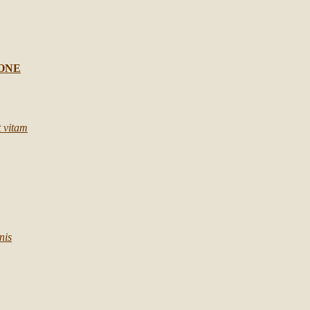
IONE
t vitam
nis