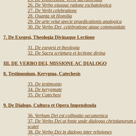
26.
De Verbo eiusque ratione eschatologica
27.
De Verbi celebratione
28.
Quanta sit Homilia
29.
De arte velut specie praedicationis analogica
30.
De Verbo Dei, celebratione atque communitate
7. De Exegesi, Theologia Divinaque Lectione
31.
De exegesi et theologia
32.
De Sacra scriptura et lectione divina
III. DE VERBO DEI, MISSIONE AC DIALOGO
8. Testimonium, Kerygma, Catechesis
33.
De testimonio
34.
De kerygmate
35.
De Catechesi
9. De Dialogo, Cultura et Opera Impendenda
36.
Verbum Dei est colligatio oecumenica
37.
De Verbo Dei ut fonte unde dialogus christianorum 
scatet
38.
De Verbo Dei in dialogo inter religiones