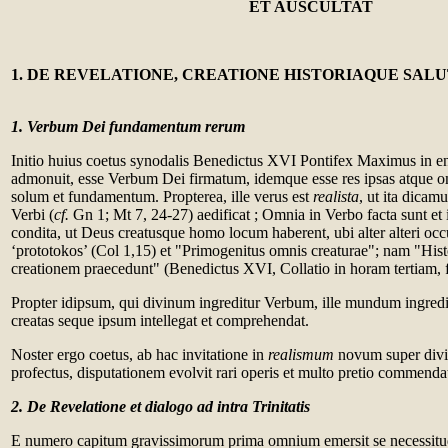
ET AUSCULTAT
1. DE REVELATIONE, CREATIONE HISTORIAQUE SALU
1. Verbum Dei fundamentum rerum
Initio huius coetus synodalis Benedictus XVI Pontifex Maximus in en
admonuit, esse Verbum Dei firmatum, idemque esse res ipsas atque o
solum et fundamentum. Propterea, ille verus est
realista
, ut ita dicam
Verbi (
cf.
Gn 1; Mt 7, 24-27) aedificat ; Omnia in Verbo facta sunt et 
condita, ut Deus creatusque homo locum haberent, ubi alter alteri occu
‘prototokos’ (Col 1,15) et "Primogenitus omnis creaturae"; nam "Histo
creationem praecedunt" (Benedictus XVI, Collatio in horam tertiam, fer
Propter idipsum, qui divinum ingreditur Verbum, ille mundum ingredit
creatas seque ipsum intellegat et comprehendat.
Noster ergo coetus, ab hac invitatione in
realismum
novum super div
profectus, disputationem evolvit rari operis et multo pretio commend
2. De Revelatione et dialogo ad intra Trinitatis
E numero capitum gravissimorum prima omnium emersit se necessitu