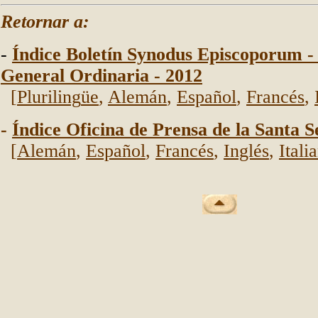
Retornar a:
-
Índice Boletín Synodus Episcoporum -
General Ordinaria - 2012
[
Pluriling
üe
,
Alemán
,
Español
,
Francés
,
-
Índice Oficina de Prensa de la Santa S
[
Alemán
,
Español
,
Francés
,
Inglés
,
Itali