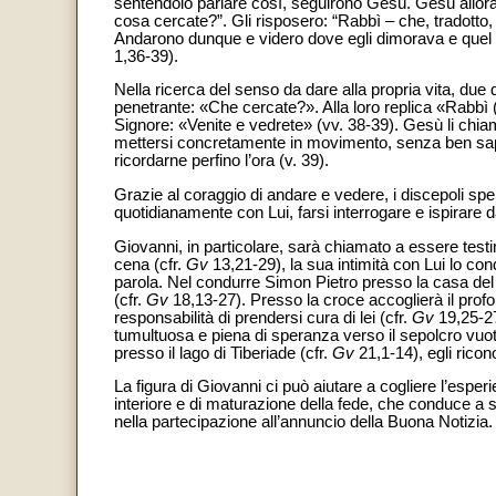
sentendolo parlare così, seguirono Gesù. Gesù allora
cosa cercate?”. Gli risposero: “Rabbì – che, tradotto,
Andarono dunque e videro dove egli dimorava e quel gi
1,36-39).
Nella ricerca del senso da dare alla propria vita, due
penetrante: «Che cercate?». Alla loro replica «Rabbì (
Signore: «Venite e vedrete» (vv. 38-39). Gesù li chiam
mettersi concretamente in movimento, senza ben sape
ricordarne perfino l’ora (v. 39).
Grazie al coraggio di andare e vedere, i discepoli spe
quotidianamente con Lui, farsi interrogare e ispirare 
Giovanni, in particolare, sarà chiamato a essere tes
cena (cfr.
Gv
13,21-29), la sua intimità con Lui lo cond
parola. Nel condurre Simon Pietro presso la casa del 
(cfr.
Gv
18,13-27). Presso la croce accoglierà il prof
responsabilità di prendersi cura di lei (cfr.
Gv
19,25-27
tumultuosa e piena di speranza verso il sepolcro vuot
presso il lago di Tiberiade (cfr.
Gv
21,1-14), egli ricon
La figura di Giovanni ci può aiutare a cogliere l’es
interiore e di maturazione della fede, che conduce a sc
nella partecipazione all’annuncio della Buona Notizia.