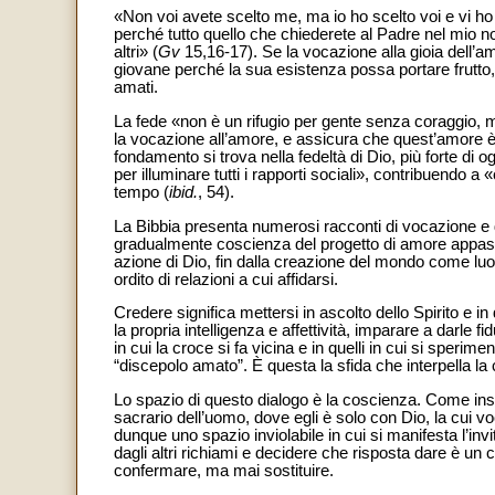
«Non voi avete scelto me, ma io ho scelto voi e vi ho co
perché tutto quello che chiederete al Padre nel mio n
altri» (
Gv
15,16-17). Se la vocazione alla gioia dell’a
giovane perché la sua esistenza possa portare frutto, l
amati.
La fede «non è un rifugio per gente senza coraggio, m
la vocazione all’amore, e assicura che quest’amore è 
fondamento si trova nella fedeltà di Dio, più forte di ogn
per illuminare tutti i rapporti sociali», contribuendo a 
tempo (
ibid.
, 54).
La Bibbia presenta numerosi racconti di vocazione e di
gradualmente coscienza del progetto di amore appassi
azione di Dio, fin dalla creazione del mondo come lu
ordito di relazioni a cui affidarsi.
Credere significa mettersi in ascolto dello Spirito e in 
la propria intelligenza e affettività, imparare a darle
in cui la croce si fa vicina e in quelli in cui si sperime
“discepolo amato”. È questa la sfida che interpella la
Lo spazio di questo dialogo è la coscienza. Come inseg
sacrario dell’uomo, dove egli è solo con Dio, la cui voc
dunque uno spazio inviolabile in cui si manifesta l’in
dagli altri richiami e decidere che risposta dare è u
confermare, ma mai sostituire.