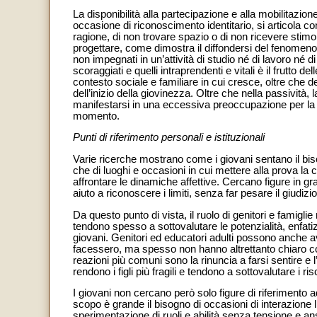
La disponibilità alla partecipazione e alla mobilitazion
occasione di riconoscimento identitario, si articola co
ragione, di non trovare spazio o di non ricevere stimol
progettare, come dimostra il diffondersi del fenomen
non impegnati in un’attività di studio né di lavoro né 
scoraggiati e quelli intraprendenti e vitali è il frutto 
contesto sociale e familiare in cui cresce, oltre che 
dell’inizio della giovinezza. Oltre che nella passività,
manifestarsi in una eccessiva preoccupazione per la
momento.
Punti di riferimento personali e istituzionali
Varie ricerche mostrano come i giovani sentano il bisogn
che di luoghi e occasioni in cui mettere alla prova la ca
affrontare le dinamiche affettive. Cercano figure in g
aiuto a riconoscere i limiti, senza far pesare il giudizio
Da questo punto di vista, il ruolo di genitori e famigli
tendono spesso a sottovalutare le potenzialità, enfatizz
giovani. Genitori ed educatori adulti possono anche a
facessero, ma spesso non hanno altrettanto chiaro come
reazioni più comuni sono la rinuncia a farsi sentire e l
rendono i figli più fragili e tendono a sottovalutare i r
I giovani non cercano però solo figure di riferimento ad
scopo è grande il bisogno di occasioni di interazione l
sperimentazione di ruoli e abilità senza tensione e an