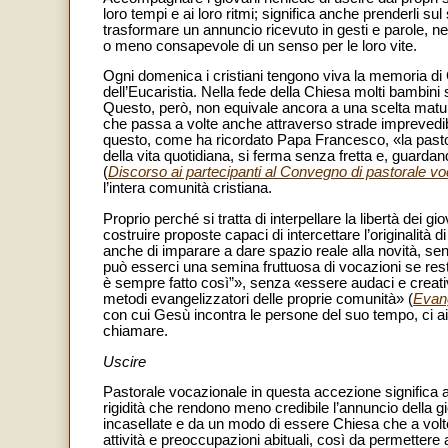
loro tempi e ai loro ritmi; significa anche prenderli sul 
trasformare un annuncio ricevuto in gesti e parole, nell
o meno consapevole di un senso per le loro vite.
Ogni domenica i cristiani tengono viva la memoria di 
dell’Eucaristia. Nella fede della Chiesa molti bambini
Questo, però, non equivale ancora a una scelta matur
che passa a volte anche attraverso strade imprevedibil
questo, come ha ricordato Papa Francesco, «la pastor
della vita quotidiana, si ferma senza fretta e, guardan
(
Discorso ai partecipanti al Convegno di pastorale v
l’intera comunità cristiana.
Proprio perché si tratta di interpellare la libertà dei g
costruire proposte capaci di intercettare l’originalità 
anche di imparare a dare spazio reale alla novità, senz
può esserci una semina fruttuosa di vocazioni se res
è sempre fatto così”», senza «essere audaci e creativi i
metodi evangelizzatori delle proprie comunità» (
Evang
con cui Gesù incontra le persone del suo tempo, ci aiu
chiamare.
Uscire
Pastorale vocazionale in questa accezione significa ac
rigidità che rendono meno credibile l’annuncio della g
incasellate e da un modo di essere Chiesa che a volte 
attività e preoccupazioni abituali, così da permettere 