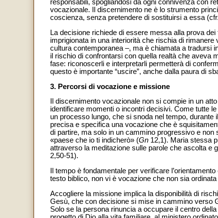
responsabili, spogliandosi da ogni connivenza con retagg
vocazionale. Il discernimento ne è lo strumento princi
coscienza, senza pretendere di sostituirsi a essa (cfr
La decisione richiede di essere messa alla prova dei f
imprigionata in una interiorità che rischia di rimanere v
cultura contemporanea –, ma è chiamata a tradursi in
il rischio di confrontarsi con quella realtà che aveva
fase: riconoscerli e interpretarli permetterà di confer
questo è importante “uscire”, anche dalla paura di sb
3. Percorsi di vocazione e missione
Il discernimento vocazionale non si compie in un atto
identificare momenti o incontri decisivi. Come tutte l
un processo lungo, che si snoda nel tempo, durante il q
precisa e specifica una vocazione che è squisitamente
di partire, ma solo in un cammino progressivo e non se
«paese che io ti indicherò» (
Gn
12,1). Maria stessa p
attraverso la meditazione sulle parole che ascolta e 
2,50-51).
Il tempo è fondamentale per verificare l’orientamento
testo biblico, non vi è vocazione che non sia ordina
Accogliere la missione implica la disponibilità di risch
Gesù, che con decisione si mise in cammino verso
Solo se la persona rinuncia a occupare il centro della 
progetto di Dio alla vita familiare, al ministero ordin