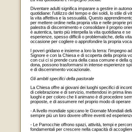
Diventare adulti significa imparare a gestire in auto
quotidiane: l’utilizzo del tempo e dei soldi, lo stile di 
la vita affettiva e la sessualità. Questo apprendimento
per mettere ordine nella propria vita e nelle proprie 
palestra di discernimento e consolidare il proprio orie
è autentica, tanto più interpella la vita quotidiana e s
esperienze, spesso difficili o problematiche, della vi
occasione per cogliere o approfondire la propria voca
I poveri gridano e insieme a loro la terra: l’impegno 
Signore e con la Chiesa e di scoperta della propria
con cui ci si prende cura della casa comune e della q
dona, possono trasformarsi in intense esperienze spiri
e di discernimento vocazionale.
Gli ambiti specifici della pastorale
La Chiesa offre ai giovani dei luoghi specifici di inco
di celebrazione e di servizio, mettendosi in prima line
luoghi e per coloro che li animano è di procedere sempr
proposte, e di assumere nel proprio modo di operare lo
- A livello mondiale spiccano le Giornate Mondiali de
sempre più un loro dovere offrire eventi ed esperienze
- Le Parrocchie offrono spazi, attività, tempi e percor
fondamentali per crescere nella capacità di accogliere 