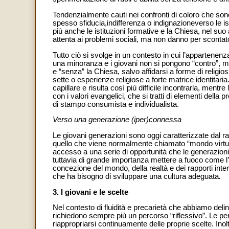
Tendenzialmente cauti nei confronti di coloro che sono a
spesso sfiducia,indifferenza o indignazioneverso le is
più anche le istituzioni formative e la Chiesa, nel suo 
attenta ai problemi sociali, ma non danno per sconta
Tutto ciò si svolge in un contesto in cui l’appartenenz
una minoranza e i giovani non si pongono “contro”, m
e “senza” la Chiesa, salvo affidarsi a forme di religiosit
sette o esperienze religiose a forte matrice identitar
capillare e risulta così più difficile incontrarla, ment
con i valori evangelici, che si tratti di elementi della 
di stampo consumista e individualista.
Verso una generazione (iper)connessa
Le giovani generazioni sono oggi caratterizzate dal 
quello che viene normalmente chiamato “mondo virtuale
accesso a una serie di opportunità che le generazion
tuttavia di grande importanza mettere a fuoco come l’
concezione del mondo, della realtà e dei rapporti inte
che ha bisogno di sviluppare una cultura adeguata
.
3. I giovani e le scelte
Nel contesto di fluidità e precarietà che abbiamo deline
richiedono sempre più un percorso “riflessivo”. Le pers
riappropriarsi continuamente delle proprie scelte. Inol