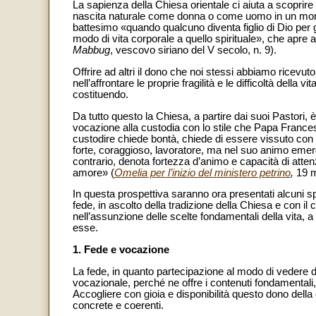
La sapienza della Chiesa orientale ci aiuta a scoprire 
nascita naturale come donna o come uomo in un mondo
battesimo «quando qualcuno diventa figlio di Dio per 
modo di vita corporale a quello spirituale», che apre al
Mabbug
, vescovo siriano del V secolo, n. 9).
Offrire ad altri il dono che noi stessi abbiamo ricevu
nell’affrontare le proprie fragilità e le difficoltà dell
costituendo.
Da tutto questo la Chiesa, a partire dai suoi Pastori, 
vocazione alla custodia con lo stile che Papa Francesco
custodire chiede bontà, chiede di essere vissuto c
forte, coraggioso, lavoratore, ma nel suo animo emerg
contrario, denota fortezza d’animo e capacità di attenz
amore» (
Omelia per l’inizio del ministero petrino
,
19 
In questa prospettiva saranno ora presentati alcuni s
fede, in ascolto della tradizione della Chiesa e con il
nell’assunzione delle scelte fondamentali della vita, a
esse.
1. Fede e vocazione
La fede, in quanto partecipazione al modo di vedere d
vocazionale, perché ne offre i contenuti fondamentali, l
Accogliere con gioia e disponibilità questo dono della 
concrete e coerenti.