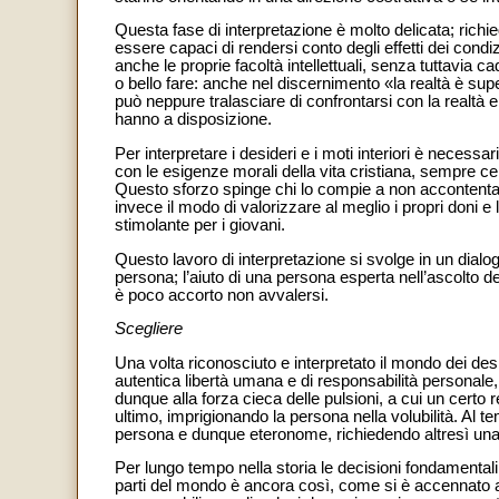
Questa fase di interpretazione è molto delicata; ric
essere capaci di rendersi conto degli effetti dei cond
anche le proprie facoltà intellettuali, senza tuttavia c
o bello fare: anche nel discernimento «la realtà è super
può neppure tralasciare di confrontarsi con la realtà e
hanno a disposizione.
Per interpretare i desideri e i moti interiori è necess
con le esigenze morali della vita cristiana, sempre ce
Questo sforzo spinge chi lo compie a non accontentars
invece il modo di valorizzare al meglio i propri doni e 
stimolante per i giovani.
Questo lavoro di interpretazione si svolge in un dialogo
persona; l’aiuto di una persona esperta nell’ascolto de
è poco accorto non avvalersi.
Scegliere
Una volta riconosciuto e interpretato il mondo dei desid
autentica libertà umana e di responsabilità personale,
dunque alla forza cieca delle pulsioni, a cui un certo 
ultimo, imprigionando la persona nella volubilità. Al t
persona e dunque eteronome, richiedendo altresì una 
Per lungo tempo nella storia le decisioni fondamentali d
parti del mondo è ancora così, come si è accennato a