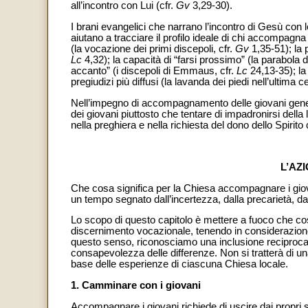
all’incontro con Lui (cfr.
Gv
3,29-30).
I brani evangelici che narrano l’incontro di Gesù con
aiutano a tracciare il profilo ideale di chi accompag
(la vocazione dei primi discepoli, cfr.
Gv
1,35-51); la 
Lc
4,32); la capacità di “farsi prossimo” (la parabola 
accanto” (i discepoli di Emmaus, cfr.
Lc
24,13-35); la
pregiudizi più diffusi (la lavanda dei piedi nell’ultima c
Nell’impegno di accompagnamento delle giovani genera
dei giovani piuttosto che tentare di impadronirsi della 
nella preghiera e nella richiesta del dono dello Spirito
L’AZ
Che cosa significa per la Chiesa accompagnare i giova
un tempo segnato dall’incertezza, dalla precarietà, da
Lo scopo di questo capitolo è mettere a fuoco che cos
discernimento vocazionale, tenendo in considerazione q
questo senso, riconosciamo una inclusione reciproca t
consapevolezza delle differenze. Non si tratterà di u
base delle esperienze di ciascuna Chiesa locale.
1. Camminare con i giovani
Accompagnare i giovani richiede di uscire dai propri 