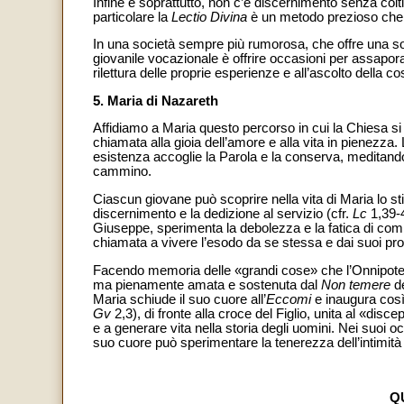
Infine e soprattutto, non c’è discernimento senza coltiv
particolare la
Lectio Divina
è un metodo prezioso che l
In una società sempre più rumorosa, che offre una so
giovanile vocazionale è offrire occasioni per assapora
rilettura delle proprie esperienze e all’ascolto della c
5. Maria di Nazareth
Affidiamo a Maria questo percorso in cui la Chiesa s
chiamata alla gioia dell’amore e alla vita in pienezza
esistenza accoglie la Parola e la conserva, meditando
cammino.
Ciascun giovane può scoprire nella vita di Maria lo stile
discernimento e la dedizione al servizio (cfr.
Lc
1,39-4
Giuseppe, sperimenta la debolezza e la fatica di comp
chiamata a vivere l’esodo da se stessa e dai suoi prog
Facendo memoria delle «grandi cose» che l’Onnipoten
ma pienamente amata e sostenuta dal
Non temere
de
Maria schiude il suo cuore all’
Eccomi
e inaugura così 
Gv
2,3), di fronte alla croce del Figlio, unita al «d
e a generare vita nella storia degli uomini. Nei suoi o
suo cuore può sperimentare la tenerezza dell’intimità 
Q