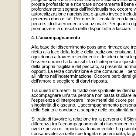
propria professione e ricercare sinceramente il bene c
profondamente segnata dall’individualismo, occorre ver
autorealizzazione narcisistica e quanto invece includan
generoso dono di sé. Per questo il contatto con la pov
percorsi di discernimento vocazionale. Per quanto rigu
promuovere la crescita della disponibilità a lasciarsi 
4. L’accompagnamento
Alla base del discernimento possiamo rintracciare tre
riletta alla luce della fede e della tradizione cristiana
ogni donna attraverso sentimenti e desideri che si le
l’essere umano ha la possibilità di interpretare quest
della propria fragilità e del peccato, si presenta norm
opposti. La terza convinzione è che comunque il perc
all’infinito nell’indeterminazione. Occorre però darsi 
dell’amore e scegliere di darvi risposta.
Tra questi strumenti, la tradizione spirituale eviden
accompagnare un’altra persona non basta studiare la t
l’esperienza di interpretare i movimenti del cuore per r
singolarità di ciascuno. L’accompagnamento personale 
dello Spirito e conduce a scoprire nelle peculiarità p
Si tratta di favorire la relazione tra la persona e il S
differenza tra l’accompagnamento al discernimento e i
rivela spesso di importanza fondamentale. Lo psicolog
consapevolezza delle sue fragilità e potenzialità; la gu