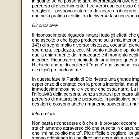
in quanto se ne possono dare interpretazioni diverse. I
percorso di discernimento. I tre verbi con cui esso è 
scegliere – possono aiutarci a delineare un itinerario 
che nella pratica i confini tra le diverse fasi non sono 
Riconoscere
Il riconoscimento riguarda innanzi tutto gli effetti che
che ascolto o che leggo producono sulla mia interiorit
143) di segno molto diverso: tristezza, oscurità, pien
speranza, tiepidezza, ecc. Mi sento attirato o spinto
quella chiaramente da imboccare; è il momento degli alt
interiore. Riconoscere richiede di far affiorare ques
Richiede anche di cogliere il “gusto” che lasciano, c
c’è di più profondo in me.
In questa fase la Parola di Dio riveste una grande imp
esperienze di contatto con la propria interiorità, ma a
immedesimandosi nelle vicende che essa narra. La fas
l’affettività della persona, senza sottrarsi per paura a
percorso di maturazione personale, in particolare per
desideri e possono anche rimanerne spaventati, rinunc
Interpretare
Non basta riconoscere ciò che si è provato: occorre “i
sta chiamando attraverso ciò che suscita in ciascuno.
che “mi ha colpito molto”. Più difficile è cogliere l’ori
stanno orientando in una direzione costruttiva o se in