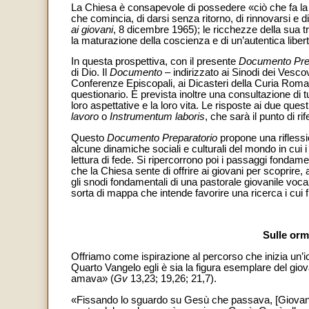
La Chiesa è consapevole di possedere «ciò che fa la fo
che comincia, di darsi senza ritorno, di rinnovarsi e d
ai giovani
, 8 dicembre 1965); le ricchezze della sua t
la maturazione della coscienza e di un’autentica libert
In questa prospettiva, con il presente
Documento Prep
di Dio. Il
Documento
– indirizzato ai Sinodi dei Vescov
Conferenze Episcopali, ai Dicasteri della Curia Roma
questionario. È prevista inoltre una consultazione di tu
loro aspettative e la loro vita. Le risposte ai due ques
lavoro
o
Instrumentum laboris
, che sarà il punto di r
Questo
Documento Preparatorio
propone una riflessi
alcune dinamiche sociali e culturali del mondo in cui 
lettura di fede. Si ripercorrono poi i passaggi fondam
che la Chiesa sente di offrire ai giovani per scoprire, 
gli snodi fondamentali di una pastorale giovanile voc
sorta di mappa che intende favorire una ricerca i cui 
Sulle orm
Offriamo come ispirazione al percorso che inizia un’ic
Quarto Vangelo egli è sia la figura esemplare del gio
amava» (
Gv
13,23; 19,26; 21,7).
«Fissando lo sguardo su Gesù che passava, [Giovanni il