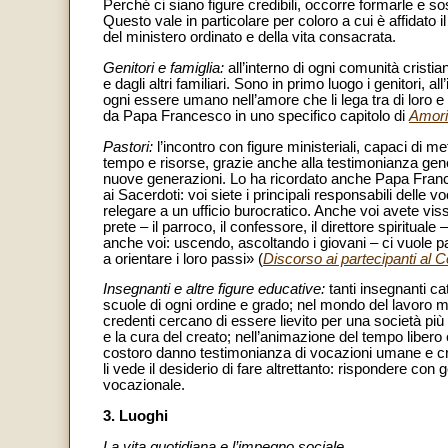
Perché ci siano figure credibili, occorre formarle e
Questo vale in particolare per coloro a cui è affidato
del ministero ordinato e della vita consacrata.
Genitori e famiglia:
all’interno di ogni comunità cristia
e dagli altri familiari. Sono in primo luogo i genitori, a
ogni essere umano nell’amore che li lega tra di loro e a
da Papa Francesco in uno specifico capitolo di
Amoris
Pastori:
l’incontro con figure ministeriali, capaci di 
tempo e risorse, grazie anche alla testimonianza gene
nuove generazioni. Lo ha ricordato anche Papa France
ai Sacerdoti: voi siete i principali responsabili delle 
relegare a un ufficio burocratico. Anche voi avete vis
prete – il parroco, il confessore, il direttore spiritual
anche voi: uscendo, ascoltando i giovani – ci vuole pa
a orientare i loro passi» (
Discorso ai partecipanti al 
Insegnanti e altre figure educative:
tanti insegnanti ca
scuole di ogni ordine e grado; nel mondo del lavoro m
credenti cercano di essere lievito per una società più
e la cura del creato; nell’animazione del tempo libero 
costoro danno testimonianza di vocazioni umane e cri
li vede il desiderio di fare altrettanto: rispondere con
vocazionale.
3. Luoghi
La vita quotidiana e l’impegno sociale