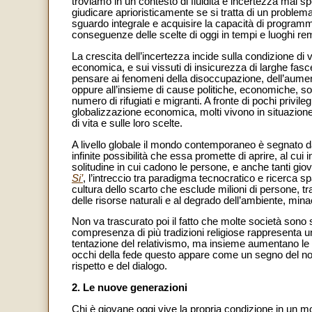
troviamo in un contesto di fluidità e incertezza mai 
giudicare aprioristicamente se si tratta di un proble
sguardo integrale e acquisire la capacità di programma
conseguenze delle scelte di oggi in tempi e luoghi rem
La crescita dell’incertezza incide sulla condizione di 
economica, e sui vissuti di insicurezza di larghe fas
pensare ai fenomeni della disoccupazione, dell’aumento 
oppure all’insieme di cause politiche, economiche, s
numero di rifugiati e migranti. A fronte di pochi privil
globalizzazione economica, molti vivono in situazione di
di vita e sulle loro scelte.
A livello globale il mondo contemporaneo è segnato da
infinite possibilità che essa promette di aprire, al cui
solitudine in cui cadono le persone, e anche tanti giov
Si’
, l’intreccio tra paradigma tecnocratico e ricerca sp
cultura dello scarto che esclude milioni di persone, t
delle risorse naturali e al degrado dell’ambiente, mina
Non va trascurato poi il fatto che molte società sono se
compresenza di più tradizioni religiose rappresenta un
tentazione del relativismo, ma insieme aumentano le p
occhi della fede questo appare come un segno del nost
rispetto e del dialogo.
2. Le nuove generazioni
Chi è giovane oggi vive la propria condizione in un mo