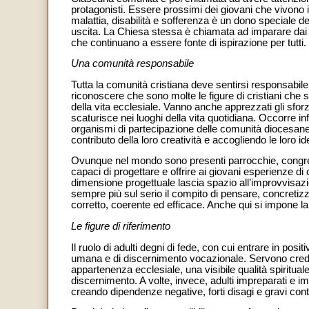
protagonisti. Essere prossimi dei giovani che vivono i
malattia, disabilità e sofferenza è un dono speciale dell
uscita. La Chiesa stessa è chiamata ad imparare dai 
che continuano a essere fonte di ispirazione per tutti.
Una comunità responsabile
Tutta la comunità cristiana deve sentirsi responsabi
riconoscere che sono molte le figure di cristiani che 
della vita ecclesiale. Vanno anche apprezzati gli sforz
scaturisce nei luoghi della vita quotidiana. Occorre in
organismi di partecipazione delle comunità diocesane e p
contributo della loro creatività e accogliendo le loro
Ovunque nel mondo sono presenti parrocchie, congrega
capaci di progettare e offrire ai giovani esperienze di
dimensione progettuale lascia spazio all’improvvisazi
sempre più sul serio il compito di pensare, concretizz
corretto, coerente ed efficace. Anche qui si impone la
Le figure di riferimento
Il ruolo di adulti degni di fede, con cui entrare in po
umana e di discernimento vocazionale. Servono creden
appartenenza ecclesiale, una visibile qualità spiritu
discernimento. A volte, invece, adulti impreparati e 
creando dipendenze negative, forti disagi e gravi con