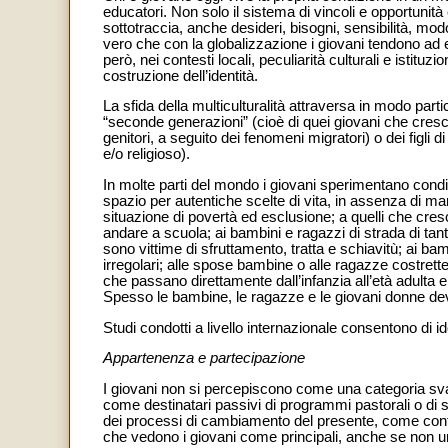
educatori. Non solo il sistema di vincoli e opportuni
sottotraccia, anche desideri, bisogni, sensibilità, modo 
vero che con la globalizzazione i giovani tendono a
però, nei contesti locali, peculiarità culturali e istitu
costruzione dell’identità.
La sfida della multiculturalità attraversa in modo part
“seconde generazioni” (cioè di quei giovani che cresco
genitori, a seguito dei fenomeni migratori) o dei figli 
e/o religioso).
In molte parti del mondo i giovani sperimentano condizio
spazio per autentiche scelte di vita, in assenza di mar
situazione di povertà ed esclusione; a quelli che cres
andare a scuola; ai bambini e ragazzi di strada di tante 
sono vittime di sfruttamento, tratta e schiavitù; ai bamb
irregolari; alle spose bambine o alle ragazze costrett
che passano direttamente dall’infanzia all’età adulta 
Spesso le bambine, le ragazze e le giovani donne devon
Studi condotti a livello internazionale consentono di ide
Appartenenza e partecipazione
I giovani non si percepiscono come una categoria sv
come destinatari passivi di programmi pastorali o di s
dei processi di cambiamento del presente, come conf
che vedono i giovani come principali, anche se non uni