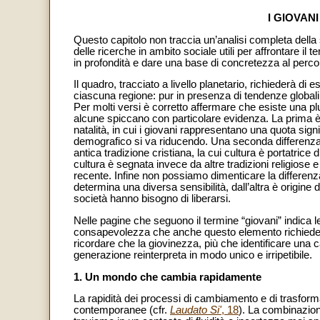
I GIOVAN
Questo capitolo non traccia un’analisi completa della 
delle ricerche in ambito sociale utili per affrontare 
in profondità e dare una base di concretezza al percor
Il quadro, tracciato a livello planetario, richiederà di
ciascuna regione: pur in presenza di tendenze globali, 
Per molti versi è corretto affermare che esiste una plu
alcune spiccano con particolare evidenza. La prima è
natalità, in cui i giovani rappresentano una quota signi
demografico si va riducendo. Una seconda differenza de
antica tradizione cristiana, la cui cultura è portatric
cultura è segnata invece da altre tradizioni religiose 
recente. Infine non possiamo dimenticare la differenz
determina una diversa sensibilità, dall’altra è origine 
società hanno bisogno di liberarsi.
Nelle pagine che seguono il termine “giovani” indica le
consapevolezza che anche questo elemento richiede di
ricordare che la giovinezza, più che identificare una 
generazione reinterpreta in modo unico e irripetibile.
1. Un mondo che cambia rapidamente
La rapidità dei processi di cambiamento e di trasformaz
contemporanee (cfr.
Laudato Si'
, 18
). La combinazion