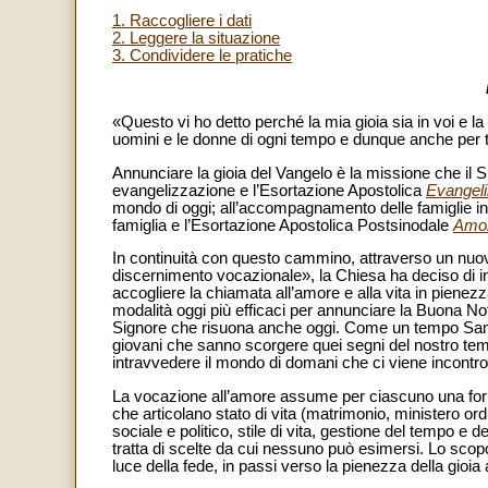
1. Raccogliere i dati
2. Leggere la situazione
3. Condividere le pratiche
«Questo vi ho detto perché la mia gioia sia in voi e la 
uomini e le donne di ogni tempo e dunque anche per tut
Annunciare la gioia del Vangelo è la missione che il S
evangelizzazione e l’Esortazione Apostolica
Evangeli
mondo di oggi; all’accompagnamento delle famiglie inc
famiglia e l’Esortazione Apostolica Postsinodale
Amori
In continuità con questo cammino, attraverso un nuovo
discernimento vocazionale», la Chiesa ha deciso di 
accogliere la chiamata all’amore e alla vita in pienezza
modalità oggi più efficaci per annunciare la Buona Not
Signore che risuona anche oggi. Come un tempo Sam
giovani che sanno scorgere quei segni del nostro temp
intravvedere il mondo di domani che ci viene incontro
La vocazione all’amore assume per ciascuno una forma
che articolano stato di vita (matrimonio, ministero or
sociale e politico, stile di vita, gestione del tempo e 
tratta di scelte da cui nessuno può esimersi. Lo scop
luce della fede, in passi verso la pienezza della gioia 