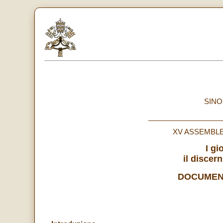
SINO
__________________
XV ASSEMBL
I gi
il discer
DOCUMEN