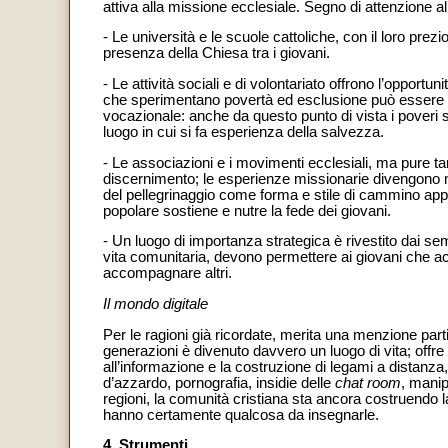
attiva alla missione ecclesiale. Segno di attenzione al 
- Le università e le scuole cattoliche, con il loro prez
presenza della Chiesa tra i giovani.
- Le attività sociali e di volontariato offrono l’opportu
che sperimentano povertà ed esclusione può essere un
vocazionale: anche da questo punto di vista i poveri son
luogo in cui si fa esperienza della salvezza.
- Le associazioni e i movimenti ecclesiali, ma pure tanti
discernimento; le esperienze missionarie divengono 
del pellegrinaggio come forma e stile di cammino appar
popolare sostiene e nutre la fede dei giovani.
- Un luogo di importanza strategica è rivestito dai se
vita comunitaria, devono permettere ai giovani che acc
accompagnare altri.
Il mondo digitale
Per le ragioni già ricordate, merita una menzione part
generazioni è divenuto davvero un luogo di vita; offre
all’informazione e la costruzione di legami a distan
d’azzardo, pornografia, insidie delle
chat room
, manip
regioni, la comunità cristiana sta ancora costruendo 
hanno certamente qualcosa da insegnarle.
4. Strumenti