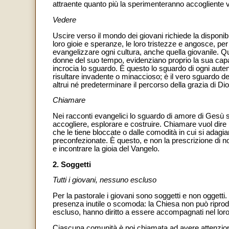
attraente quanto più la sperimenteranno accogliente v
Vedere
Uscire verso il mondo dei giovani richiede la disponibi
loro gioie e speranze, le loro tristezze e angosce, per
evangelizzare ogni cultura, anche quella giovanile. Qu
donne del suo tempo, evidenziano proprio la sua capac
incrocia lo sguardo. È questo lo sguardo di ogni aute
risultare invadente o minaccioso; è il vero sguardo 
altrui né predeterminare il percorso della grazia di Dio
Chiamare
Nei racconti evangelici lo sguardo di amore di Gesù 
accogliere, esplorare e costruire. Chiamare vuol dire 
che le tiene bloccate o dalle comodità in cui si adag
preconfezionate. È questo, e non la prescrizione di 
e incontrare la gioia del Vangelo.
2. Soggetti
Tutti i giovani, nessuno escluso
Per la pastorale i giovani sono soggetti e non oggetti.
presenza inutile o scomoda: la Chiesa non può riprodu
escluso, hanno diritto a essere accompagnati nel lo
Ciascuna comunità è poi chiamata ad avere attenzione 