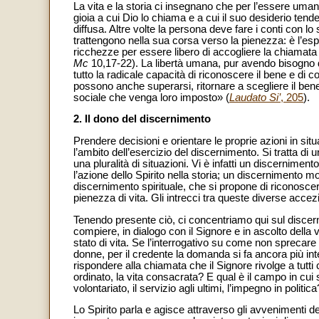
La vita e la storia ci insegnano che per l’essere uma
gioia a cui Dio lo chiama e a cui il suo desiderio te
diffusa. Altre volte la persona deve fare i conti con l
trattengono nella sua corsa verso la pienezza: è l’es
ricchezze per essere libero di accogliere la chiamata 
Mc
10,17-22). La libertà umana, pur avendo bisogno di
tutto la radicale capacità di riconoscere il bene e di 
possono anche superarsi, ritornare a scegliere il bene
sociale che venga loro imposto» (
Laudato Si’
, 205
).
2. Il dono del discernimento
Prendere decisioni e orientare le proprie azioni in situa
l’ambito dell’esercizio del discernimento. Si tratta di 
una pluralità di situazioni. Vi è infatti un discernime
l’azione dello Spirito nella storia; un discernimento 
discernimento spirituale, che si propone di riconoscer
pienezza di vita. Gli intrecci tra queste diverse acc
Tenendo presente ciò, ci concentriamo qui sul discer
compiere, in dialogo con il Signore e in ascolto della v
stato di vita. Se l’interrogativo su come non sprecare l
donne, per il credente la domanda si fa ancora più in
rispondere alla chiamata che il Signore rivolge a tutti c
ordinato, la vita consacrata? E qual è il campo in cui si
volontariato, il servizio agli ultimi, l’impegno in politica
Lo Spirito parla e agisce attraverso gli avvenimenti de