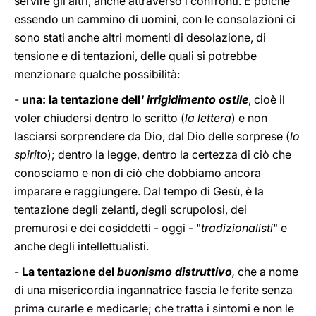
servire gli altri, anche attraverso i confronti. E poiché
essendo un cammino di uomini, con le consolazioni ci
sono stati anche altri momenti di desolazione, di
tensione e di tentazioni, delle quali si potrebbe
menzionare qualche possibilità:
-
una: la tentazione dell
' irrigidimento ostile
,
cioè il
voler chiudersi dentro lo scritto (
la lettera
) e non
lasciarsi sorprendere da Dio, dal Dio delle sorprese (
lo
spirito
); dentro la legge, dentro la certezza di ciò che
conosciamo e non di ciò che dobbiamo ancora
imparare e raggiungere. Dal tempo di Gesù, è la
tentazione degli zelanti, degli scrupolosi, dei
premurosi e dei cosiddetti - oggi - "
tradizionalisti
" e
anche degli intellettualisti.
-
La tentazione del
buonismo distruttivo
,
che a nome
di una misericordia ingannatrice fascia le ferite senza
prima curarle e medicarle; che tratta i sintomi e non le