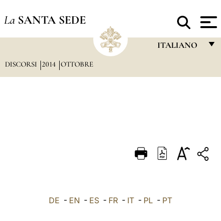
La
SANTA SEDE
ITALIANO
DISCORSI
2014
OTTOBRE
FRANÇAIS
ENGLISH
ITALIANO
PORTUGUÊS
ESPAÑOL
DEUTSCH
POLSKI
العربيّة
DE
-
EN
-
ES
-
FR
-
IT
-
PL
-
PT
中文