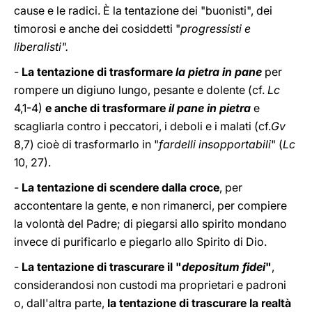
cause e le radici. È la tentazione dei "buonisti", dei
timorosi e anche dei cosiddetti "
progressisti e
liberalisti".
-
La tentazione di trasformare
la pietra in pane
per
rompere un digiuno lungo, pesante e dolente (cf.
Lc
4,1-4)
e anche di trasformare
il pane in pietra
e
scagliarla contro i peccatori, i deboli e i malati (cf.
Gv
8,7) cioè di trasformarlo in "
fardelli insopportabili
" (
Lc
10, 27).
-
La tentazione di scendere dalla croce
, per
accontentare la gente, e non rimanerci, per compiere
la volontà del Padre; di piegarsi allo spirito mondano
invece di purificarlo e piegarlo allo Spirito di Dio.
-
La tentazione di trascurare il "
depositum fidei
"
,
considerandosi non custodi ma proprietari e padroni
o, dall'altra parte,
la tentazione di trascurare la realtà