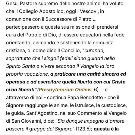
Gesù, Pastore supremo delle nostre anime, ha voluto
che il Collegio Apostolico, oggi i Vescovi, in
comunione con il Successore di Pietro ...
partecipassero a questa sua missione di prendersi
cura del Popolo di Dio, di essere educatori nella fede,
orientando, animando e sostenendo la comunità
cristiana, o, come dice il Concilio, "
curando,
soprattutto che i singoli fedeli siano guidati nello
Spirito Santo a vivere secondo il Vangelo la loro
propria vocazione,
a praticare una carità sincera ed
operosa e ad esercitare quella libertà con cui Cristo
ci ha liberati
"
(
Presbyterorum Ordinis
,
6) ... è
attraverso di noi - continua Papa Benedetto - che il
Signore raggiunge le anime, le istruisce, le custodisce,
le guida. Sant'Agostino, nel suo Commento al Vangelo
di San Giovanni, dice: "
Sia dunque impegno d'amore
pascere il gregge del Signore
" (123,5);
questa è la