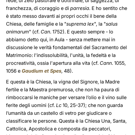
fede, di zelo pastorale e dottrinale, di saggezza, di
franchezza, di coraggio e di
parresia.
E ho sentito che
è stato messo davanti ai propri occhi il bene della
Chiesa, delle famiglie e la "
suprema lex
"
,
la "
salus
animarum
"
(cf.
Can
. 1752). E questo sempre - lo
abbiamo detto qui, in Aula - senza mettere mai in
discussione le verità fondamentali del Sacramento del
Matrimonio: l'indissolubilità, l'unità, la fedeltà e la
procreatività, ossia l'apertura alla vita (cf.
Cann
. 1055,
1056 e
Gaudium et Spes
,
48).
E questa è la Chiesa, la vigna del Signore, la Madre
fertile e la Maestra premurosa, che non ha paura di
rimboccarsi le maniche per versare l’olio e il vino sulle
ferite degli uomini (cf.
Lc
10, 25-37); che non guarda
l’umanità da un castello di vetro per giudicare o
classificare le persone. Questa è la Chiesa Una, Santa,
Cattolica, Apostolica e composta da peccatori,