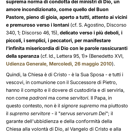
suprema norma di condotta dei ministri di Dio, un
amore incondizionato, come quello del Buon
Pastore, pieno di gioia, aperto a tutti, attento ai vicini
e premuroso verso i lontani
(cf. S. Agostino, Discorso
340, 1; Discorso 46, 15),
delicato verso i più deboli, i
piccoli, i semplici, i peccatori, per manifestare
l'infinita misericordia di Dio con le parole rassicuranti
della speranza
(cf. Id., Lettera 95, 1)» (Benedetto XVI,
Udienza Generale, Mercoledì, 26 maggio 2010
).
Quindi, la Chiesa è di Cristo - è la Sua Sposa - e tutti i
vescovi, in comunione con il Successore di Pietro,
hanno il compito e il dovere di custodirla e di servirla,
non come
padroni
ma come
servitori.
Il Papa, in
questo contesto, non è il
signore supremo
ma piuttosto
il
supremo servitore
- il "
servus servorum Dei
"; il
garante dell'ubbidienza e della conformità della
Chiesa alla volontà di Dio, al Vangelo di Cristo e alla