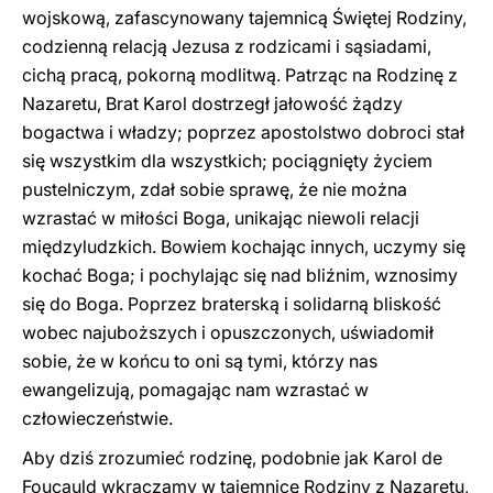
wojskową, zafascynowany tajemnicą Świętej Rodziny,
codzienną relacją Jezusa z rodzicami i sąsiadami,
cichą pracą, pokorną modlitwą. Patrząc na Rodzinę z
Nazaretu, Brat Karol dostrzegł jałowość żądzy
bogactwa i władzy; poprzez apostolstwo dobroci stał
się wszystkim dla wszystkich; pociągnięty życiem
pustelniczym, zdał sobie sprawę, że nie można
wzrastać w miłości Boga, unikając niewoli relacji
międzyludzkich. Bowiem kochając innych, uczymy się
kochać Boga; i pochylając się nad bliźnim, wznosimy
się do Boga. Poprzez braterską i solidarną bliskość
wobec najuboższych i opuszczonych, uświadomił
sobie, że w końcu to oni są tymi, którzy nas
ewangelizują, pomagając nam wzrastać w
człowieczeństwie.
Aby dziś zrozumieć rodzinę, podobnie jak Karol de
Foucauld wkraczamy w tajemnicę Rodziny z Nazaretu,