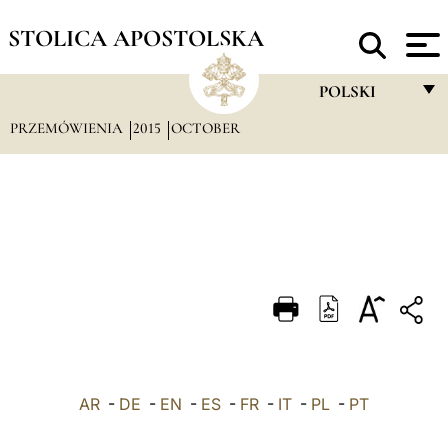
STOLICA APOSTOLSKA
POLSKI
PRZEMÓWIENIA
2015
OCTOBER
FRANÇAIS
ENGLISH
ITALIANO
PORTUGUÊS
ESPAÑOL
DEUTSCH
POLSKI
AR
-
DE
-
EN
-
ES
-
FR
-
IT
-
PL
العربيّة
-
PT
中文