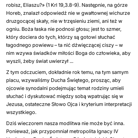
robisz, Eliaszu?» (1 Krl 19,3.8-9). Następnie, na górze
Horeb, znalazł odpowiedź nie w gwałtownej wichurze
druzgocącej skały, nie w trzęsieniu ziemi, ani też w
ogniu. Boża łaska nie podnosi głosu; jest to szmer,
który dociera do tych, którzy są gotowi słuchać
łagodnego powiewu – ta nić dźwięczącej ciszy – w
nim wzywa świadków miłości Boga do człowieka, aby
wyszli, żeby świat uwierzył ...
Z tym odczuciem, dokładnie rok temu, na tym samym
placu, wzywaliśmy Ducha Świętego, prosząc, aby
ojcowie synodalni podejmując temat rodziny umieli
słuchać i dyskutować między sobą wpatrując się w
Jezusa, ostateczne Słowo Ojca i kryterium interpretacji
wszystkiego.
Dziś wieczorem nasza modlitwa nie może być inna.
Ponieważ, jak przypomniał metropolita Ignacy IV