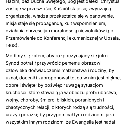
Hazim, bez Ducha Świętego, Bóg jest daleki, Chrystus
zostaje w przeszłości, Kościół staje się zwyczajną
organizacją, władza przekształca się w panowanie,
misja staje się propagandą, kult wspomnieniem,
działania chrześcijan moralnością niewolników (por.
Przemówienie do Konferencji ekumenicznej w Upsala,
1968).
Módlmy się zatem, aby rozpoczynający się jutro
Synod potrafił przywrócić pełnemu obrazowi
człowieka doświadczenie małżeństwa i rodziny; by
uznał, docenił i zaproponował to, co w nim jest piękne,
dobre i święte; by poświęcił uwagę sytuacjom
kruchości, które stawiają ją w obliczu prób: ubóstwa,
wojny, choroby, śmierci bliskich, poranionych i
chaotycznych relacji, z których rodzą się trudności,
urazy i porażki; by przypominał tym rodzinom, jak i
wszystkim innym rodzinom, że Ewangelia jest nadal