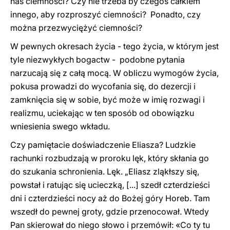
nas ciemności? Czy nie trzeba by czegoś całkiem
innego, aby rozproszyć ciemności? Ponadto, czy
można przezwyciężyć ciemności?
W pewnych okresach życia - tego życia, w którym jest
tyle niezwykłych bogactw - podobne pytania
narzucają się z całą mocą. W obliczu wymogów życia,
pokusa prowadzi do wycofania się, do dezercji i
zamknięcia się w sobie, być może w imię rozwagi i
realizmu, uciekając w ten sposób od obowiązku
wniesienia swego wkładu.
Czy pamiętacie doświadczenie Eliasza? Ludzkie
rachunki rozbudzają w proroku lęk, który skłania go
do szukania schronienia. Lęk. „Eliasz zląkłszy się,
powstał i ratując się ucieczką, [...] szedł czterdzieści
dni i czterdzieści nocy aż do Bożej góry Horeb. Tam
wszedł do pewnej groty, gdzie przenocował. Wtedy
Pan skierował do niego słowo i przemówił: «Co ty tu