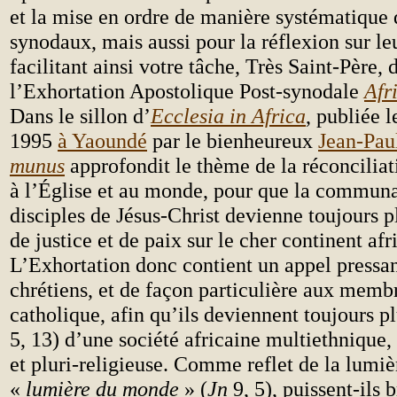
et la mise en ordre de manière systématique
synodaux, mais aussi pour la réflexion sur le
facilitant ainsi votre tâche, Très Saint-Père, 
l’Exhortation Apostolique Post-synodale
Afr
Dans le sillon d’
Ecclesia in Africa
, publiée 
1995
à Yaoundé
par le bienheureux
Jean-Paul
munus
approfondit le thème de la réconcilia
à l’Église et au monde, pour que la commun
disciples de Jésus-Christ devienne toujours 
de justice et de paix sur le cher continent afr
L’Exhortation donc contient un appel pressan
chrétiens, et de façon particulière aux membr
catholique, afin qu’ils deviennent toujours pl
5, 13) d’une société africaine multiethnique,
et pluri-religieuse. Comme reflet de la lumiè
«
lumière du monde
» (
Jn
9, 5), puissent-ils b