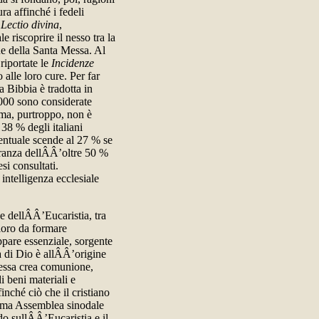
ra affinché i fedeli
a
Lectio divina
,
e riscoprire il nesso tra la
one della Santa Messa. Al
riportate le
Incidenze
 alle loro cure. Per far
a Bibbia è tradotta in
.000 sono considerate
 ma, purtroppo, non è
38 % degli italiani
centuale scende al 27 % se
oranza dellÂÂ’oltre 50 %
esi consultati.
intelligenza ecclesiale
 e dellÂÂ’Eucaristia, tra
 loro da formare
ppare essenziale, sorgente
ola di Dio è allÂÂ’origine
, essa crea comunione,
i beni materiali e
finché ciò che il cristiano
ssima Assemblea sinodale
do sullÂÂ’Eucaristia e il