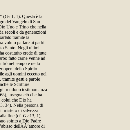
" (
Gv
1, 1). Questa è la
ogo del Vangelo di San
Dio Uno e Trino che nella
da secoli e da generazioni
arlato tramite la
ha voluto parlare ai padri
rito Santo. Negli ultimi
a costituito erede di tutte
Verbo fatto carne venne ad
entrò nel tempo e nello
r opera dello Spirito
le agli uomini eccetto nel
tramite gesti e parole
che le Scritture
) gli rendono testimonianza
68), insegna ciò che ha
i colui che Dio ha
3, 34). Nella persona di
 il mistero di salvezza
lla fine (cf.
Gv
13, 1),
 suo spirito a Dio Padre
Â’abisso dellÂÂ’amore di