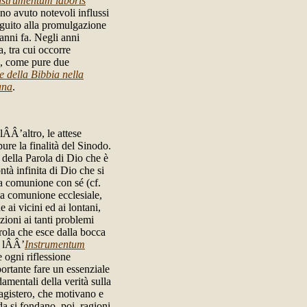
nstrumentum laboris
no avuto notevoli influssi
seguito alla promulgazione
nni fa. Negli anni
, tra cui occorre
, come pure due
 della Bibbia nella
ana
.
 lÂÂ’altro, le attese
re la finalità del Sinodo.
della Parola di Dio che è
ntà infinita di Dio che si
la comunione con sé (cf.
 la comunione ecclesiale,
 ai vicini ed ai lontani,
zioni ai tanti problemi
ola che esce dalla bocca
o lÂÂ’
Instrumentum
 ogni riflessione
portante fare un essenziale
amentali della verità sulla
Magistero, che motivano e
a si fondano, poi, ragioni