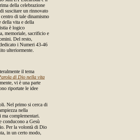
rima della celebrazione
di suscitare un rinnovato
l centro di tale dinamismo
della vita e della
stia è logico
a, memoriale, sacrificio e
omini. Del resto,
dedicato i Numeri 43-46
ito ulteriormente.
tteralmente il tema
arola di Dio nella vita
mente, vi è una parte
ono riportate le idee
toli. Nel primo si cerca di
ampiezza nella
si ma complementari.
tte conducono a Gesù
io. Per la volontà di Dio
nta, in un certo modo,