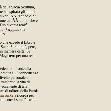
à della Sacra Scrittura,
 ha ispirato gli autori
i, 46 dellÂÂ’Antico e 27
azione dellÂÂ’uomo che è
 Dio diventa realtà
io (
kerygma
), la
iesa.
io che eccede il Libro e
acra Scrittura è, però,
in maniera certa. Si
 Magistero per una retta
edente di fronte alla
 è dovuta lÂÂ’obbedienza
livello personale e
trasforma la vita di
eccellente di tale
re di uditori della Parola
um laboris
ricorda per
mento: i santi Pietro e