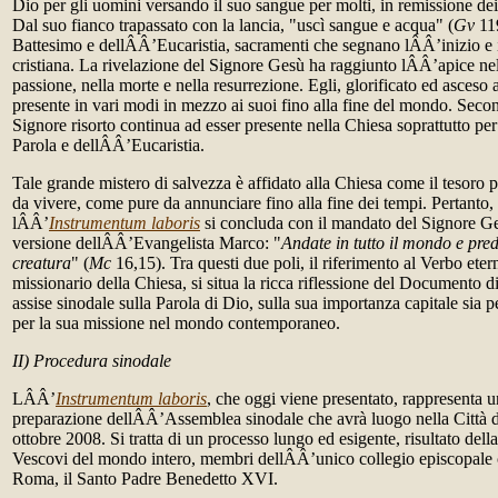
Dio per gli uomini versando il suo sangue per molti, in remissione dei
Dal suo fianco trapassato con la lancia, "uscì sangue e acqua" (
Gv
119
Battesimo e dellÂÂ’Eucaristia, sacramenti che segnano lÂÂ’inizio e i
cristiana. La rivelazione del Signore Gesù ha raggiunto lÂÂ’apice nel
passione, nella morte e nella resurrezione. Egli, glorificato ed asceso 
presente in vari modi in mezzo ai suoi fino alla fine del mondo. Secon
Signore risorto continua ad esser presente nella Chiesa soprattutto pe
Parola e dellÂÂ’Eucaristia.
Tale grande mistero di salvezza è affidato alla Chiesa come il tesoro p
da vivere, come pure da annunciare fino alla fine dei tempi. Pertanto, 
lÂÂ’
Instrumentum laboris
si concluda con il mandato del Signore Ge
versione dellÂÂ’Evangelista Marco: "
Andate in tutto il mondo e pred
creatura
" (
Mc
16,15). Tra questi due poli, il riferimento al Verbo ete
missionario della Chiesa, si situa la ricca riflessione del Documento d
assise sinodale sulla Parola di Dio, sulla sua importanza capitale sia pe
per la sua missione nel mondo contemporaneo.
II) Procedura sinodale
LÂÂ’
Instrumentum laboris
, che oggi viene presentato, rappresenta 
preparazione dellÂÂ’Assemblea sinodale che avrà luogo nella Città d
ottobre 2008. Si tratta di un processo lungo ed esigente, risultato dell
Vescovi del mondo intero, membri dellÂÂ’unico collegio episcopale 
Roma, il Santo Padre Benedetto XVI.