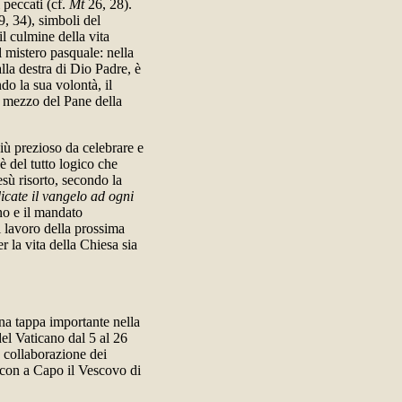
 peccati (cf.
Mt
26, 28).
, 34), simboli del
l culmine della vita
 mistero pasquale: nella
alla destra di Dio Padre, è
do la sua volontà, il
r mezzo del Pane della
iù prezioso da celebrare e
è del tutto logico che
sù risorto, secondo la
icate il vangelo ad ogni
rno e il mandato
i lavoro della prossima
r la vita della Chiesa sia
una tappa importante nella
el Vaticano dal 5 al 26
a collaborazione dei
con a Capo il Vescovo di