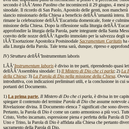
secondo è lÂÂ’
Anno Paolino
che incomincerà il 29 giugno, 4 mesi p
sinodale. Il ricordo di San Paolo, Apostolo delle genti, non mancherà 
slancio missionario della Chiesa a beneficio dellÂÂ’umanità intera. I
rimane la celebrazione dellÂÂ’Eucaristia domenicale, fonte e culmine 
missione della Chiesa. Dopo la riflessione sulla liturgia dellÂÂ’Eucari
approfondire la liturgia della Parola, parte integrante della Santa Mess
convito delle nozze dellÂÂ’Agnello immolato per la salvezza degli u
lÂÂ’Esortazione Apostolica Postsinodale
Sacramentum Caritatis
ha 
alla Liturgia della Parola. Tale tema sarà, dunque, ripreso e approfond
IV) Struttura dellÂÂ’
Instrumentum laboris
LÂÂ’
Instrumentum laboris
è diviso in tre parti, riprendendo quasi le
dellÂÂ’Assemblea sinodale: 1)
Il Mistero di Dio che ci parla
; 2)
La P
della Chiesa
; 3)
La Parola di Dio nella missione della Chiesa
. Ovvia
introduttiva, con indicazioni preliminari utili, e la conclusione in cui s
portanti del Documento.
1)
La prima parte
,
Il Mistero di Do che ci parla
, è divisa in tre capi
spiegare il contenuto del termine
Parola di Dio
che assume notevole 
Rivelazione divina. Il Documento elenca 7 significati che sono diver
Pertanto, la Parola di Dio è come un canto armonioso a più voci. Tu
Cristo, Verbo incarnato, espressione piena e perfetta della Parola di D
Uno e Trino, la Parola di Dio è affidata alla Chiesa che pertanto dive
sacramento della Parola di Dio.