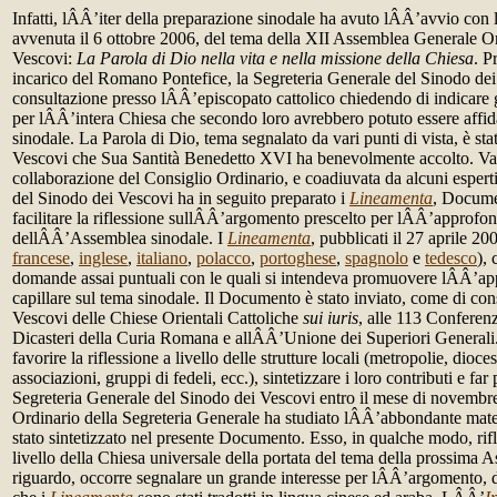
Infatti, lÂÂ’iter della preparazione sinodale ha avuto lÂÂ’avvio con 
avvenuta il 6 ottobre 2006, del tema della XII Assemblea Generale Or
Vescovi:
La Parola di Dio nella vita e nella missione della Chiesa
. P
incarico del Romano Pontefice, la Segreteria Generale del Sinodo dei
consultazione presso lÂÂ’episcopato cattolico chiedendo di indicare g
per lÂÂ’intera Chiesa che secondo loro avrebbero potuto essere affida
sinodale. La Parola di Dio, tema segnalato da vari punti di vista, è stat
Vescovi che Sua Santità Benedetto XVI ha benevolmente accolto. Val
collaborazione del Consiglio Ordinario, e coadiuvata da alcuni esperti
del Sinodo dei Vescovi ha in seguito preparato i
Lineamenta
, Docume
facilitare la riflessione sullÂÂ’argomento prescelto per lÂÂ’approfo
dellÂÂ’Assemblea sinodale. I
Lineamenta
, pubblicati il 27 aprile 20
francese
,
inglese
,
italiano
,
polacco
,
portoghese
,
spagnolo
e
tedesco
),
domande assai puntuali con le quali si intendeva promuovere lÂÂ’ap
capillare sul tema sinodale. Il Documento è stato inviato, come di con
Vescovi delle Chiese Orientali Cattoliche
sui iuris
, alle 113 Conferenz
Dicasteri della Curia Romana e allÂÂ’Unione dei Superiori Generali
favorire la riflessione a livello delle strutture locali (metropolie, dioc
associazioni, gruppi di fedeli, ecc.), sintetizzare i loro contributi e far 
Segreteria Generale del Sinodo dei Vescovi entro il mese di novembre
Ordinario della Segreteria Generale ha studiato lÂÂ’abbondante mate
stato sintetizzato nel presente Documento. Esso, in qualche modo, rifl
livello della Chiesa universale della portata del tema della prossima 
riguardo, occorre segnalare un grande interesse per lÂÂ’argomento, d