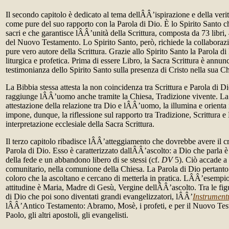
Il secondo capitolo è dedicato al tema dellÂÂ’ispirazione e della verit
come pure del suo rapporto con la Parola di Dio. È lo Spirito Santo che
sacri e che garantisce lÂÂ’unità della Scrittura, composta da 73 libr
del Nuovo Testamento. Lo Spirito Santo, però, richiede la collabor
pure vero autore della Scrittura. Grazie allo Spirito Santo la Parola di
liturgica e profetica. Prima di essere Libro, la Sacra Scrittura è annunc
testimonianza dello Spirito Santo sulla presenza di Cristo nella sua Ch
La Bibbia stessa attesta la non coincidenza tra Scrittura e Parola di D
raggiunge lÂÂ’uomo anche tramite la Chiesa, Tradizione vivente. La S
attestazione della relazione tra Dio e lÂÂ’uomo, la illumina e orienta 
impone, dunque, la riflessione sul rapporto tra Tradizione, Scrittura e
interpretazione ecclesiale della Sacra Scrittura.
Il terzo capitolo ribadisce lÂÂ’atteggiamento che dovrebbe avere il cr
Parola di Dio. Esso è caratterizzato dallÂÂ’ascolto: a Dio che parla
della fede e un abbandono libero di se stessi (cf.
DV
5). Ciò accade a 
comunitario, nella comunione della Chiesa. La Parola di Dio pertanto 
coloro che la ascoltano e cercano di metterla in pratica. LÂÂ’esempio 
attitudine è Maria, Madre di Gesù, Vergine dellÂÂ’ascolto. Tra le figu
di Dio che poi sono diventati grandi evangelizzatori, lÂÂ’
Instrument
lÂÂ’Antico Testamento: Abramo, Mosè, i profeti, e per il Nuovo Testa
Paolo, gli altri apostoli, gli evangelisti.