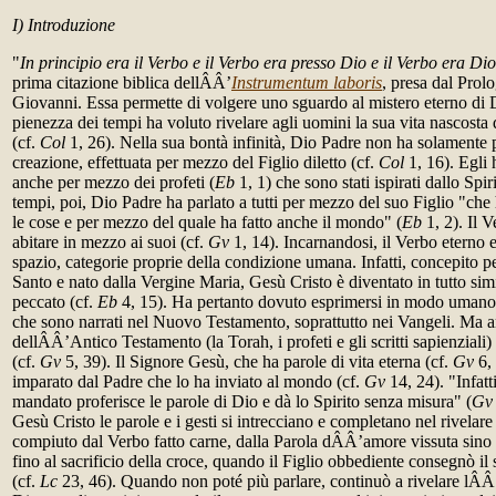
I) Introduzione
"
In principio era il Verbo e il Verbo era presso Dio e il Verbo era Dio
prima citazione biblica dellÂÂ’
Instrumentum laboris
,
presa dal Prol
Giovanni. Essa permette di volgere uno sguardo al mistero eterno di 
pienezza dei tempi ha voluto rivelare agli uomini la sua vita nascosta 
(cf.
Col
1, 26). Nella sua bontà infinità, Dio Padre non ha solamente p
creazione, effettuata per mezzo del Figlio diletto (cf.
Col
1, 16). Egli 
anche per mezzo dei profeti (
Eb
1, 1) che sono stati ispirati dallo Spi
tempi, poi, Dio Padre ha parlato a tutti per mezzo del suo Figlio "che h
le cose e per mezzo del quale ha fatto anche il mondo" (
Eb
1, 2). Il 
abitare in mezzo ai suoi (cf.
Gv
1, 14). Incarnandosi, il Verbo eterno 
spazio, categorie proprie della condizione umana. Infatti, concepito pe
Santo e nato dalla Vergine Maria, Gesù Cristo è diventato in tutto simi
peccato (cf.
Eb
4, 15). Ha pertanto dovuto esprimersi in modo umano, 
che sono narrati nel Nuovo Testamento, soprattutto nei Vangeli. Ma an
dellÂÂ’Antico Testamento (la Torah, i profeti e gli scritti sapienziali
(cf.
Gv
5, 39). Il Signore Gesù, che ha parole di vita eterna (cf.
Gv
6, 
imparato dal Padre che lo ha inviato al mondo (cf.
Gv
14, 24). "Infatt
mandato proferisce le parole di Dio e dà lo Spirito senza misura" (
Gv
Gesù Cristo le parole e i gesti si intrecciano e completano nel rivelare
compiuto dal Verbo fatto carne, dalla Parola dÂÂ’amore vissuta sino a
fino al sacrificio della croce, quando il Figlio obbediente consegnò il
(cf.
Lc
23, 46). Quando non poté più parlare, continuò a rivelare lÂ