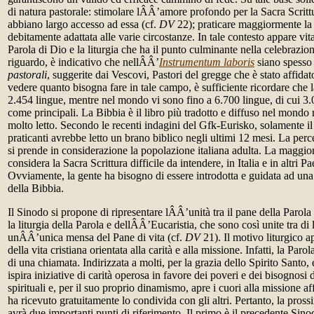
di natura pastorale: stimolare lÂÂ’amore profondo per la Sacra Scrittu
abbiano largo accesso ad essa (cf.
DV
22); praticare maggiormente l
debitamente adattata alle varie circostanze. In tale contesto appare vital
Parola di Dio e la liturgia che ha il punto culminante nella celebrazi
riguardo, è indicativo che nellÂÂ’
Instrumentum laboris
siano spesso 
pastorali
, suggerite dai Vescovi, Pastori del gregge che è stato affidato
vedere quanto bisogna fare in tale campo, è sufficiente ricordare che l
2.454 lingue, mentre nel mondo vi sono fino a 6.700 lingue, di cui 3
come principali. La Bibbia è il libro più tradotto e diffuso nel mondo
molto letto. Secondo le recenti indagini del Gfk-Eurisko, solamente il 
praticanti avrebbe letto un brano biblico negli ultimi 12 mesi. La per
si prende in considerazione la popolazione italiana adulta. La maggi
considera la Sacra Scrittura difficile da intendere, in Italia e in altri Pa
Ovviamente, la gente ha bisogno di essere introdotta e guidata ad una 
della Bibbia.
Il Sinodo si propone di ripresentare lÂÂ’unità tra il pane della Parola
la liturgia della Parola e dellÂÂ’Eucaristia, che sono così unite tra di
unÂÂ’unica mensa del Pane di vita (cf.
DV
21). Il motivo liturgico a
della vita cristiana orientata alla carità e alla missione. Infatti, la Par
di una chiamata. Indirizzata a molti, per la grazia dello Spirito Santo
ispira iniziative di carità operosa in favore dei poveri e dei bisognosi d
spirituali e, per il suo proprio dinamismo, apre i cuori alla missione af
ha ricevuto gratuitamente lo condivida con gli altri. Pertanto, la pro
avrà due importanti punti di riferimento. Il primo è il precedente Sino