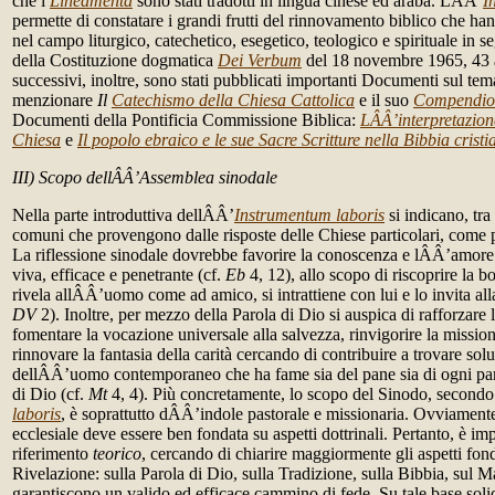
che i
Lineamenta
sono stati tradotti in lingua cinese ed araba. LÂÂ’
I
permette di constatare i grandi frutti del rinnovamento biblico che han
nel campo liturgico, catechetico, esegetico, teologico e spirituale in 
della Costituzione dogmatica
Dei Verbum
del 18 novembre 1965, 43 a
successivi, inoltre, sono stati pubblicati importanti Documenti sul tema
menzionare
Il
Catechismo della Chiesa Cattolica
e il suo
Compendio
Documenti della Pontificia Commissione Biblica:
LÂÂ’interpretazione
Chiesa
e
Il popolo ebraico e le sue Sacre Scritture nella Bibbia cristi
III) Scopo dellÂÂ’Assemblea sinodale
Nella parte introduttiva dellÂÂ’
Instrumentum laboris
si indicano, tra
comuni che provengono dalle risposte delle Chiese particolari, come pu
La riflessione sinodale dovrebbe favorire la conoscenza e lÂÂ’amore 
viva, efficace e penetrante (cf.
Eb
4, 12), allo scopo di riscoprire la bo
rivela allÂÂ’uomo come ad amico, si intrattiene con lui e lo invita al
DV
2). Inoltre, per mezzo della Parola di Dio si auspica di rafforzare
fomentare la vocazione universale alla salvezza, rinvigorire la missione
rinnovare la fantasia della carità cercando di contribuire a trovare solu
dellÂÂ’uomo contemporaneo che ha fame sia del pane sia di ogni par
di Dio (cf.
Mt
4, 4). Più concretamente, lo scopo del Sinodo, second
laboris
, è soprattutto dÂÂ’indole pastorale e missionaria. Ovviamente
ecclesiale deve essere ben fondata su aspetti dottrinali. Pertanto, è im
riferimento
teorico
, cercando di chiarire maggiormente gli aspetti fond
Rivelazione: sulla Parola di Dio, sulla Tradizione, sulla Bibbia, sul 
garantiscono un valido ed efficace cammino di fede. Su tale base solid