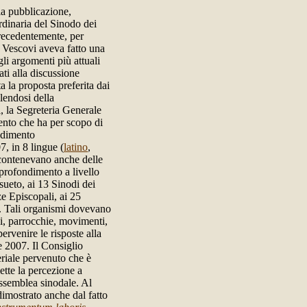
la pubblicazione,
dinaria del Sinodo dei
recedentemente, per
 Vescovi aveva fatto una
li argomenti più attuali
ti alla discussione
a la proposta preferita dai
endosi della
, la Segreteria Generale
nto che ha per scopo di
ndimento
07, in 8 lingue (
latino
,
 contenevano anche delle
profondimento a livello
sueto, ai 13 Sinodi dei
e Episcopali, ai 25
. Tali organismi dovevano
esi, parrocchie, movimenti,
pervenire le risposte alla
 2007. Il Consiglio
riale pervenuto che è
ette la percezione a
Assemblea sinodale. Al
imostrato anche dal fatto