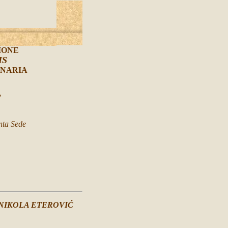
IONE
IS
INARIA
"
nta Sede
 NIKOLA ETEROVIĆ