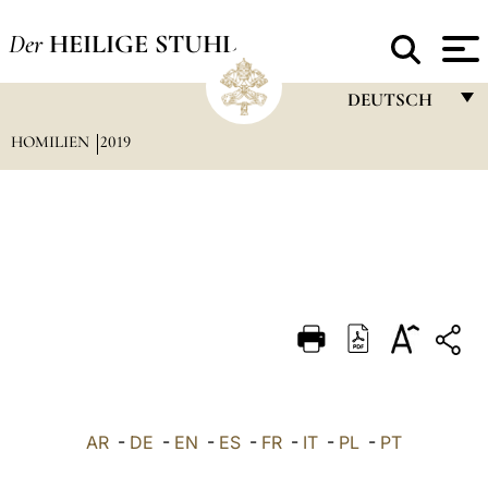
Der
HEILIGE STUHL
DEUTSCH
HOMILIEN
2019
FRANÇAIS
ENGLISH
ITALIANO
PORTUGUÊS
ESPAÑOL
DEUTSCH
POLSKI
العربيّة
AR
-
DE
-
EN
-
ES
-
FR
-
IT
-
PL
-
PT
中文