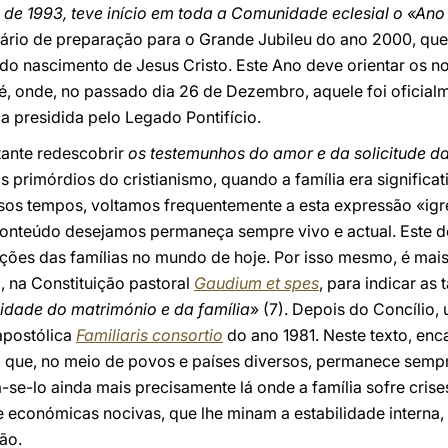
 de 1993, teve início em toda a Comunidade eclesial o «Ano
nerário de preparação para o Grande Jubileu do ano 2000, qu
io do nascimento de Jesus Cristo. Este Ano deve orientar os
, onde, no passado dia 26 de Dezembro, aquele foi oficia
a presidida pelo Legado Pontifício.
tante redescobrir
os testemunhos do amor e da solicitude da 
s primórdios do cristianismo, quando a família era signific
sos tempos, voltamos frequentemente a esta expressão «igr
 conteúdo desejamos permaneça sempre vivo e actual. Este
ões das famílias no mundo de hoje. Por isso mesmo, é mais 
o, na Constituição pastoral
Gaudium et spes
, para indicar as 
dade do matrimónio e da família
» (7). Depois do Concílio,
apostólica
Familiaris consortio
do ano 1981. Neste texto, en
ia, que, no meio de povos e países diversos, permanece semp
-se-lo ainda mais precisamente lá onde a família sofre crises 
is e económicas nocivas, que lhe minam a estabilidade intern
ão.