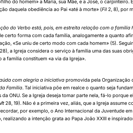
«filho do homem» a Maria, sua Mãe, e a José, o carpinteiro. E
ação daquela obediência ao Pai «até à morte» (
Fil
2, 8), por 
ação do Verbo está, pois, em estreita relação com a famíli
 certo forma com cada família, analogamente a quanto afirm
nação, «Se uniu de certo modo com cada homem» (5). Seguin
 28), a Igreja considera o serviço à família uma das suas obr
a família constituem «a via da Igreja».
saúda com alegria a iniciativa
promovida pela Organização 
da Família
. Tal iniciativa põe em realce o quanto seja funda
da ONU. Se a Igreja deseja tomar parte nela, fá-lo porque 
Mt
28, 19). Não é a primeira vez, aliás, que a Igreja assume 
 recordar, por exemplo, o Ano Internacional da Juventude 
, realizando a intenção grata ao Papa João XXIII e inspirado