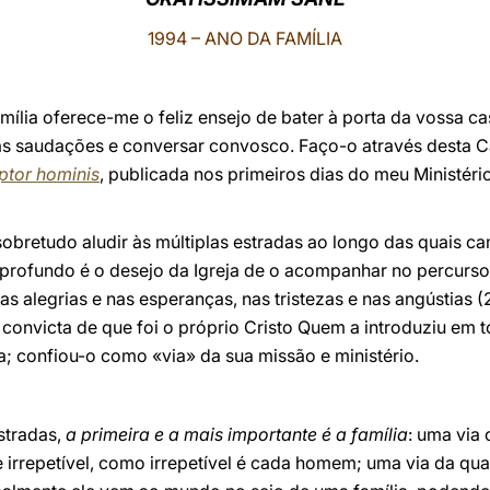
1994 – ANO DA FAMÍLIA
mília oferece-me o feliz ensejo de bater à porta da vossa ca
as saudações e conversar convosco. Faço-o através desta Ca
tor hominis
, publicada nos primeiros dias do meu Ministério
sobretudo aludir às múltiplas estradas ao longo das quais
profundo é o desejo da Igreja de o acompanhar no percurso 
nas alegrias e nas esperanças, nas tristezas e nas angústias
nvicta de que foi o próprio Cristo Quem a introduziu em to
; confiou-o como «via» da sua missão e ministério.
stradas,
a primeira e a mais importante é a família
: uma vi
e irrepetível, como irrepetível é cada homem; uma via da q