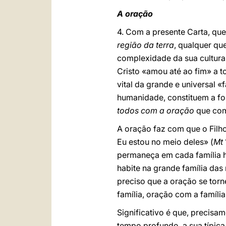
A oração
4. Com a presente Carta, que
região da terra
, qualquer que
complexidade da sua cultura
Cristo «amou até ao fim» a t
vital da grande e universal 
humanidade, constituem a fo
todos com a oração
que com
A oração faz com que o Filh
Eu estou no meio deles» (
Mt
permaneça em cada família hum
habite na grande família das
preciso que a oração se torn
família, oração com a família
Significativo é que, precisa
tempo profundo, a sua típic