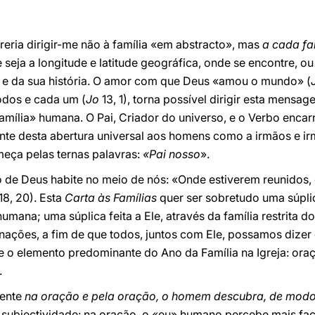
reria dirigir-me não à família «em abstracto», mas
a cada fa
 seja a longitude e latitude geográfica, onde se encontre, ou
 e da sua história. O amor com que Deus «amou o mundo» (
odos e cada um (
Jo
13, 1), torna possível dirigir esta mensag
«família» humana. O Pai, Criador do universo, e o Verbo enca
nte desta abertura universal aos homens como a irmãos e ir
eça pelas ternas palavras:
«Pai nosso
».
o de Deus habite no meio de nós: «Onde estiverem reunidos,
18, 20). Esta
Carta às Famílias
quer ser sobretudo uma súplic
ana; uma súplica feita a Ele, através da família restrita dos
 nações, a fim de que todos, juntos com Ele, possamos dize
e o elemento predominante do Ano da Família na Igreja: oraç
.
mente
na oração e pela oração, o homem descubra, de modo
a subjectividade: na oração, o «eu» humano percebe mais fa