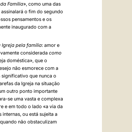
 da Família
», como uma das
e assinalará o fim do segundo
 nossos pensamentos e os
lmente inaugurado com a
Igreja pela família
: amor e
ativamente considerada
como
eja doméstica», que o
 desejo não esmorece com a
significativo que nunca o
tarefas da Igreja na situação
 um outro ponto importante
cara-se uma vasta e complexa
re e em todo o lado «a via da
internas, ou está sujeita a
a, quando não obstaculizam