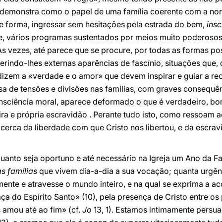
ia demonstra como o papel de uma família coerente com a no
e forma, ingressar sem hesitações pela estrada do bem,
ins
te, vários programas sustentados por meios muito poderos
s vezes, até parece que se procure, por todas as formas po
erindo-lhes externas aparências de fascínio, situações que, d
dizem a «verdade e o amor» que devem inspirar e guiar a re
sa de tensões e divisões nas famílias, com graves consequê
onsciência moral, aparece deformado o que é verdadeiro, bo
a e própria escravidão . Perante tudo isto, como ressoam ac
acerca da liberdade com que Cristo nos libertou, e da escr
anto seja oportuno e até necessário na Igreja um Ano da Fa
s famílias
que vivem dia-a-dia a sua vocação; quanta urgên
mente e atravesse o mundo inteiro, e na qual se exprima a a
a do Espírito Santo» (10), pela presença de Cristo entre os p
 amou até ao fim» (cf.
Jo
13, 1). Estamos intimamente persu