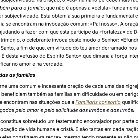
mbém para a família
, que não é apenas a «célula» fundament
r subjectividade. Esta obtém a sua primeira e fundamental c
a se encontram na invocação comum: «Pai nosso». A oração 
a, ajudando a fazer com que esta participe da «fortaleza» de
atrimónio, o celebrante invoca deste modo o Senhor: «Efund
o Santo, a fim de que, em virtude do teu amor derramado no
). É desta «efusão do Espírito Santo» que dimana a força int
ificar no amor e na verdade.
das as famílias
torne uma comum e incessante oração de cada uma das «igre
 beneficiem também as famílias em dificuldade ou em perigo
se encontram nas situações que a
Familiaris consortio
qualifi
çadas pelo amor e pela solicitude dos irmãos e das irmãs!
 constitua sobretudo um testemunho encorajador por parte d
cação de vida humana e cristã. E são tantas em cada nação
 elas constituem «a regra», mesmo tendo presente as não p