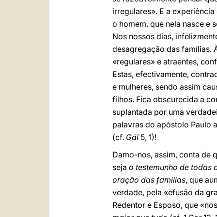
irregulares». E a experiênc
o homem, que nela nasce e s
Nos nossos dias, infelizmen
desagregação das famílias. À
«regulares» e atraentes, conf
Estas, efectivamente, contra
e mulheres, sendo assim cau
filhos. Fica obscurecida a c
suplantada por uma verdadeir
palavras do apóstolo Paulo 
(cf.
Gál
5, 1)!
Damo-nos, assim, conta de qu
seja
o testemunho de todas a
oração das famílias
, que au
verdade, pela «efusão da graç
Redentor e Esposo, que «nos