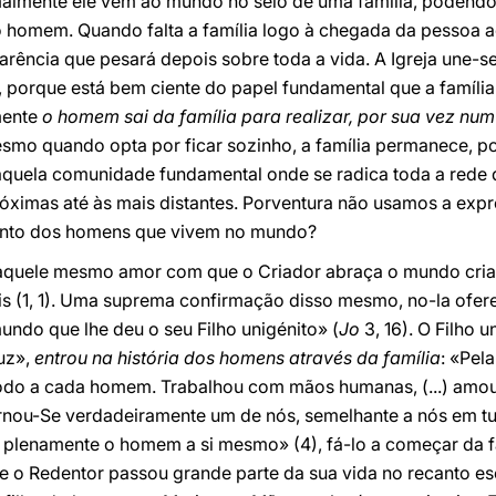
malmente ele vem ao mundo no seio de uma família, podendo-
mo homem. Quando falta a família logo à chegada da pessoa 
arência que pesará depois sobre toda a vida. A Igreja une-s
s, porque está bem ciente do papel fundamental que a famíl
mente
o homem sai da família para realizar, por sua vez num 
esmo quando opta por ficar sozinho, a família permanece, po
aquela comunidade fundamental onde se radica toda a rede d
róximas até às mais distantes. Porventura não usamos a exp
junto dos homens que vivem no mundo?
naquele mesmo amor com que o Criador abraça o mundo cria
sis (1, 1). Uma suprema confirmação disso mesmo, no-la ofe
ndo que lhe deu o seu Filho unigénito» (
Jo
3, 16). O Filho 
Luz»,
entrou na história dos homens através da família
: «Pel
modo a cada homem. Trabalhou com mãos humanas, (...) am
rnou-Se verdadeiramente um de nós, semelhante a nós em tu
a plenamente o homem a si mesmo» (4), fá-lo a começar da f
ue o Redentor passou grande parte da sua vida no recanto e