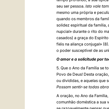
seu ser pessoa.
Isto vale ta
mesmo uma própria e peculia
quando os membros da famíli
solidez espiritual da famíli
nupcial» durante o rito do m
casados) a graça do Espírit
fiéis na aliança conjugal» (8
o poder susceptível de as un
O amor e a solicitude por to
5. Que o Ano da Família se 
Povo de Deus! Desta oração,
ou divididas, e aquelas que 
Possam sentir-se todas abra
A oração, no Ano da Família,
comunhão doméstica a sua vo
se razoavelmente pensar que