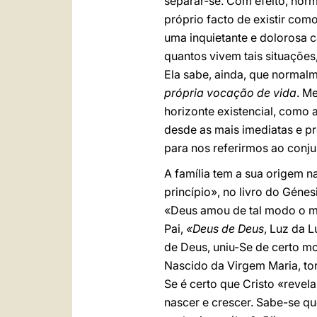
separar-se. Com efeito, nor
próprio facto de existir co
uma inquietante e dolorosa c
quantos vivem tais situaçõe
Ela sabe, ainda, que normal
própria vocação de vida
. M
horizonte existencial, como 
desde as mais imediatas e p
para nos referirmos ao con
A família tem a sua origem 
princípio», no livro do Géne
«Deus amou de tal modo o mu
Pai,
«Deus de Deus
, Luz da 
de Deus, uniu-Se de certo 
Nascido da Virgem Maria, to
Se é certo que Cristo «revel
nascer e crescer. Sabe-se q