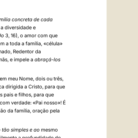
mília concreta de cada
 a diversidade e
Jo
3, 16), o amor com que
em a toda a família, «célula»
rnado, Redentor da
mãs, e impele a
abraçá-los
 em meu Nome, dois ou três,
a dirigida a Cristo, para que
 pais e filhos, para que
r com verdade: «Pai nosso»! É
ão da família, oração pela
 tão simples e ao
mesmo
cilmente a profundidade do