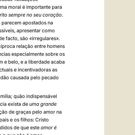
rma moral é importante para
crito sempre no seu coração
.
os parecem apostados na
ssíveis, apresentar como
e facto, são «irregulares».
cíproca relação entre homens
ncias especialmente sobre os
m e belo, e a liberdade acaba
tuais e incentivadoras as
avidão causada pelo pecado
mília; quão indispensável
cia exista de
uma grande
cção de graças pelo amor na
ais e os filhos: Cristo
adidos de que este
amor é