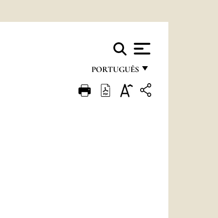
PORTUGUÊS
FRANÇAIS
ENGLISH
ITALIANO
PORTUGUÊS
ESPAÑOL
DEUTSCH
POLSKI