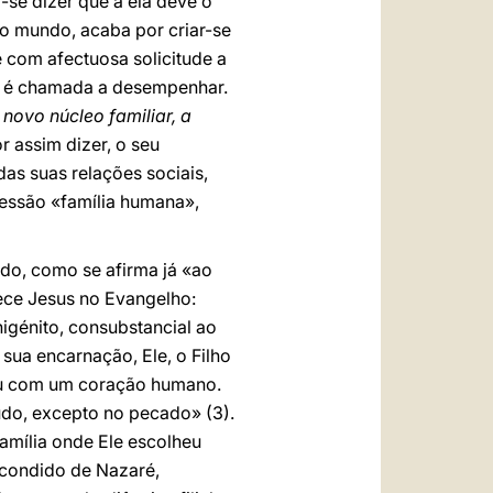
se dizer que a ela deve o
ao mundo, acaba por criar-se
e com afectuosa solicitude a
ia é chamada a desempenhar.
novo núcleo familiar, a
r assim dizer, o seu
as suas relações sociais,
ressão «família humana»,
do, como se afirma já «ao
rece Jesus no Evangelho:
unigénito, consubstancial ao
a sua encarnação, Ele, o Filho
ou com um coração humano.
do, excepto no pecado» (3).
amília onde Ele escolheu
scondido de Nazaré,