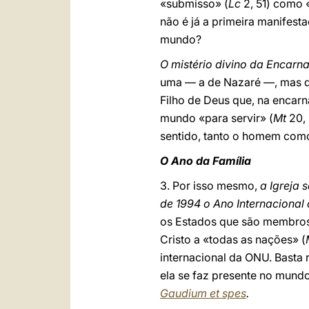
«submisso» (
Lc
2, 51) como 
não é já a primeira manifest
mundo?
O mistério divino da Encarn
uma — a de Nazaré —, mas de
Filho de Deus que, na encar
mundo «para servir» (
Mt
20,
sentido, tanto o homem como 
O Ano da Família
3. Por isso mesmo,
a Igreja 
de 1994 o Ano Internacional 
os Estados que são membros 
Cristo a «todas as nações» (
internacional da ONU. Basta
ela se faz presente no mundo
Gaudium et spes
.