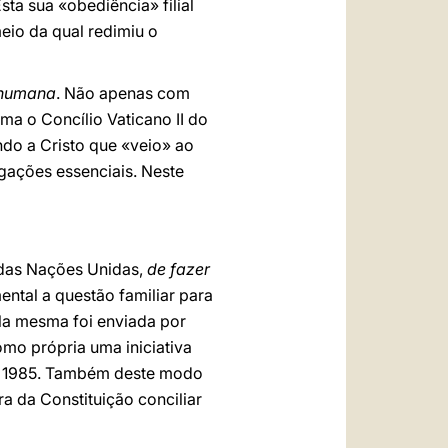
sta sua «obediência» filial
meio da qual redimiu o
a humana
. Não apenas com
a o Concílio Vaticano II do
do a Cristo que «veio» ao
igações essenciais. Neste
das Nações Unidas,
de fazer
mental a questão familiar para
ela mesma foi enviada por
como própria uma iniciativa
em 1985. Também deste modo
ra da Constituição conciliar