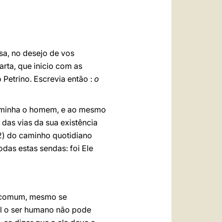
العربيّة
中文
LATINE
sa, no desejo de vos
rta, que inicio com as
 Petrino. Escrevia então :
o
 caminha o homem, e ao mesmo
das vias da sua existência
 (2) do caminho quotidiano
das estas sendas: foi Ele
a comum, mesmo se
ual o ser humano não pode