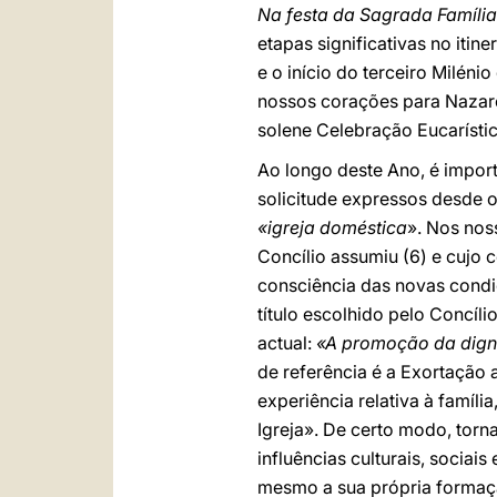
Na festa da Sagrada Família
etapas significativas no iti
e o início do terceiro Milén
nossos corações para Nazaré
solene Celebração Eucarístic
Ao longo deste Ano, é impor
solicitude expressos desde o
«igreja doméstica
». Nos nos
Concílio assumiu (6) e cujo
consciência das novas condiç
título escolhido pelo Concíli
actual:
«A promoção da digni
de referência é a Exortação 
experiência relativa à famíl
Igreja». De certo modo, torna
influências culturais, socia
mesmo a sua própria formaç