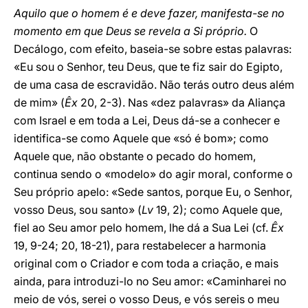
Aquilo que o homem é e deve fazer, manifesta-se no
momento em que Deus se revela a Si próprio.
O
Decálogo, com efeito, baseia-se sobre estas palavras:
«Eu sou o Senhor, teu Deus, que te fiz sair do Egipto,
de uma casa de escravidão. Não terás outro deus além
de mim» (
Êx
20, 2-3). Nas «dez palavras» da Aliança
com Israel e em toda a Lei, Deus dá-se a conhecer e
identifica-se como Aquele que «só é bom»; como
Aquele que, não obstante o pecado do homem,
continua sendo o «modelo» do agir moral, conforme o
Seu próprio apelo: «Sede santos, porque Eu, o Senhor,
vosso Deus, sou santo» (
Lv
19, 2); como Aquele que,
fiel ao Seu amor pelo homem, lhe dá a Sua Lei (cf.
Êx
19, 9-24; 20, 18-21), para restabelecer a harmonia
original com o Criador e com toda a criação, e mais
ainda, para introduzi-lo no Seu amor: «Caminharei no
meio de vós, serei o vosso Deus, e vós sereis o meu