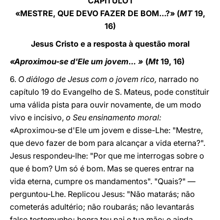
CAPÍTULO I
«MESTRE, QUE DEVO FAZER DE BOM...?» (
MT
19,
16)
Jesus Cristo e a resposta à questão moral
«Aproximou-se d'Ele um jovem... »
(
Mt
19, 16)
6.
O diálogo de Jesus com o jovem rico,
narrado no
capítulo 19 do Evangelho de S. Mateus, pode constituir
uma válida pista para ouvir novamente, de um modo
vivo e incisivo,
o Seu ensinamento moral:
«Aproximou-se d'Ele um jovem e disse-Lhe: "Mestre,
que devo fazer de bom para alcançar a vida eterna?".
Jesus respondeu-lhe: "Por que me interrogas sobre o
que é bom? Um só é bom. Mas se queres entrar na
vida eterna, cumpre os mandamentos". "Quais?" —
perguntou-Lhe. Replicou Jesus: "Não matarás; não
cometerás adultério; não roubarás; não levantarás
falso testemunho; honra teu pai e tua mãe; e ainda,