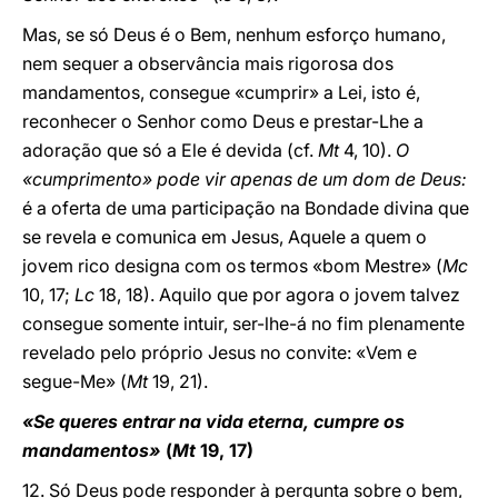
Mas, se só Deus é o Bem, nenhum esforço humano,
nem sequer a observância mais rigorosa dos
mandamentos, consegue «cumprir» a Lei, isto é,
reconhecer o Senhor como Deus e prestar-Lhe a
adoração que só a Ele é devida (cf.
Mt
4, 10).
O
«cumprimento» pode vir apenas de um dom de Deus:
é a oferta de uma participação na Bondade divina que
se revela e comunica em Jesus, Aquele a quem o
jovem rico designa com os termos «bom Mestre» (
Mc
10, 17;
Lc
18, 18). Aquilo que por agora o jovem talvez
consegue somente intuir, ser-lhe-á no fim plenamente
revelado pelo próprio Jesus no convite: «Vem e
segue-Me» (
Mt
19, 21).
«Se queres entrar na vida eterna, cumpre os
mandamentos»
(
Mt
19, 17)
12. Só Deus pode responder à pergunta sobre o bem,