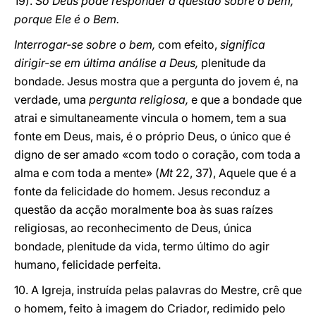
19).
Só Deus pode responder à questão sobre o bem,
porque Ele é o Bem.
Interrogar-se sobre o bem,
com efeito,
significa
dirigir-se em última análise a Deus,
plenitude da
bondade. Jesus mostra que a pergunta do jovem é, na
verdade, uma
pergunta religiosa,
e que a bondade que
atrai e simultaneamente vincula o homem, tem a sua
fonte em Deus, mais, é o próprio Deus, o único que é
digno de ser amado «com todo o coração, com toda a
alma e com toda a mente» (
Mt
22, 37), Aquele que é a
fonte da felicidade do homem. Jesus reconduz a
questão da acção moralmente boa às suas raízes
religiosas, ao reconhecimento de Deus, única
bondade, plenitude da vida, termo último do agir
humano, felicidade perfeita.
10. A Igreja, instruída pelas palavras do Mestre, crê que
o homem, feito à imagem do Criador, redimido pelo