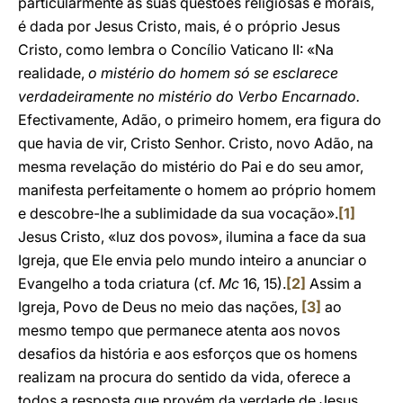
particularmente às suas questões religiosas e morais,
é dada por Jesus Cristo, mais, é o próprio Jesus
Cristo, como lembra o Concílio Vaticano II: «Na
realidade,
o mistério do homem só se esclarece
verdadeiramente no mistério do Verbo Encarnado.
Efectivamente, Adão, o primeiro homem, era figura do
que havia de vir, Cristo Senhor. Cristo, novo Adão, na
mesma revelação do mistério do Pai e do seu amor,
manifesta perfeitamente o homem ao próprio homem
e descobre-lhe a sublimidade da sua vocação».
[1]
Jesus Cristo, «luz dos povos», ilumina a face da sua
Igreja, que Ele envia pelo mundo inteiro a anunciar o
Evangelho a toda criatura (cf.
Mc
16, 15).
[2]
Assim a
Igreja, Povo de Deus no meio das nações,
[3]
ao
mesmo tempo que permanece atenta aos novos
desafios da história e aos esforços que os homens
realizam na procura do sentido da vida, oferece a
todos a resposta que provém da verdade de Jesus