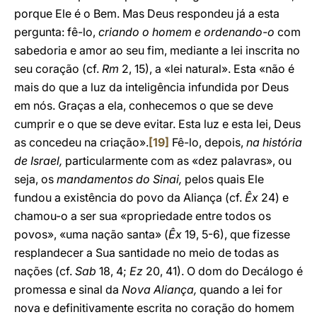
porque Ele é o Bem. Mas Deus respondeu já a esta
pergunta: fê-lo,
criando o homem e ordenando-o
com
sabedoria e amor ao seu fim, mediante a lei inscrita no
seu coração (cf.
Rm
2, 15), a «lei natural». Esta «não é
mais do que a luz da inteligência infundida por Deus
em nós. Graças a ela, conhecemos o que se deve
cumprir e o que se deve evitar. Esta luz e esta lei, Deus
as concedeu na criação».
[19]
Fê-lo, depois,
na história
de Israel,
particularmente com as «dez palavras», ou
seja, os
mandamentos do Sinai,
pelos quais Ele
fundou a existência do povo da Aliança (cf.
Êx
24) e
chamou-o a ser sua «propriedade entre todos os
povos», «uma nação santa» (
Êx
19, 5-6), que fizesse
resplandecer a Sua santidade no meio de todas as
nações (cf.
Sab
18, 4;
Ez
20, 41). O dom do Decálogo é
promessa e sinal da
Nova Aliança,
quando a lei for
nova e definitivamente escrita no coração do homem