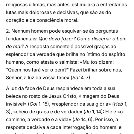
religiosas últimas, mas antes, estimula-a a enfrentar as
lutas mais dolorosas e decisivas, que são as do
coração e da consciência moral.
2. Nenhum homem pode esquivar-se às perguntas
fundamentais:
Que devo fazer? Como discernir o bem
do mal?
A resposta somente é possível graças ao
esplendor da verdade que brilha no íntimo do espírito
humano, como atesta o salmista: «Muitos dizem:
"Quem nos fará ver o bem?" Fazei brilhar sobre nós,
Senhor, a luz da vossa face» (
Sal
4, 7).
A luz da face de Deus resplandece em toda a sua
beleza no rosto de Jesus Cristo, «imagem do Deus
invisível» (
Col
1, 15), «resplendor da sua glória» (
Heb
1,
3), «cheio de graça e de verdade» (
Jo
1, 14): Ele é «o
caminho, a verdade e a vida» (
Jo
14, 6). Por isso, a
resposta decisiva a cada interrogação do homem, e