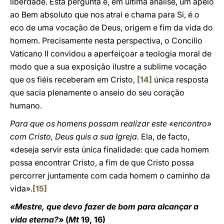
liberdade. Esta pergunta é, em última análise, um apelo
ao Bem absoluto que nos atrai e chama para Si, é o
eco de uma vocação de Deus, origem e fim da vida do
homem. Precisamente nesta perspectiva, o Concílio
Vaticano II convidou a aperfeiçoar a teologia moral de
modo que a sua exposição ilustre a sublime vocação
que os fiéis receberam em Cristo,
[14]
única resposta
que sacia plenamente o anseio do seu coração
humano.
Para que os homens possam realizar este «encontro»
com Cristo, Deus quis a sua Igreja.
Ela, de facto,
«deseja servir esta única finalidade: que cada homem
possa encontrar Cristo, a fim de que Cristo possa
percorrer juntamente com cada homem o caminho da
vida».
[15]
«Mestre, que devo fazer de bom para alcançar a
vida eterna?
» (
Mt
19, 16)