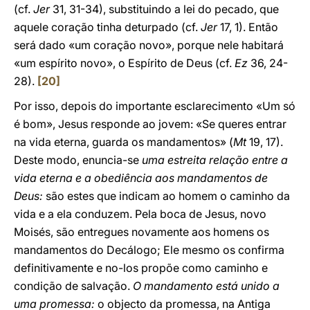
(cf.
Jer
31, 31-34), substituindo a lei do pecado, que
aquele coração tinha deturpado (cf.
Jer
17, 1). Então
será dado «um coração novo», porque nele habitará
«um espírito novo», o Espírito de Deus (cf.
Ez
36, 24-
28).
[20]
Por isso, depois do importante esclarecimento «Um só
é bom», Jesus responde ao jovem: «Se queres entrar
na vida eterna, guarda os mandamentos» (
Mt
19, 17).
Deste modo, enuncia-se
uma estreita relação entre a
vida eterna e a obediência aos mandamentos de
Deus:
são estes que indicam ao homem o caminho da
vida e a ela conduzem. Pela boca de Jesus, novo
Moisés, são entregues novamente aos homens os
mandamentos do Decálogo; Ele mesmo os confirma
definitivamente e no-los propõe como caminho e
condição de salvação.
O mandamento está unido a
uma promessa:
o objecto da promessa, na Antiga