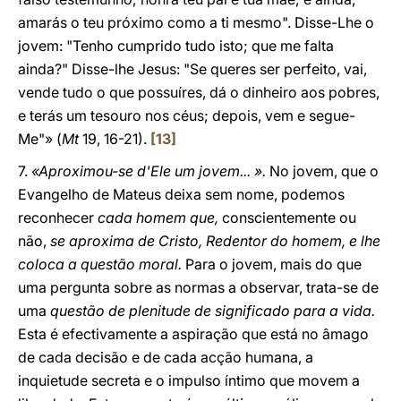
amarás o teu próximo como a ti mesmo". Disse-Lhe o
jovem: "Tenho cumprido tudo isto; que me falta
ainda?" Disse-lhe Jesus: "Se queres ser perfeito, vai,
vende tudo o que possuíres, dá o dinheiro aos pobres,
e terás um tesouro nos céus; depois, vem e segue-
Me"» (
Mt
19, 16-21).
[13]
7.
«Aproximou-se d'Ele um jovem... ».
No jovem, que o
Evangelho de Mateus deixa sem nome, podemos
reconhecer
cada homem que,
conscientemente ou
não,
se aproxima de Cristo, Redentor do homem, e lhe
coloca a questão moral.
Para o jovem, mais do que
uma pergunta sobre as normas a observar, trata-se de
uma
questão de plenitude de significado para a vida.
Esta é efectivamente a aspiração que está no âmago
de cada decisão e de cada acção humana, a
inquietude secreta e o impulso íntimo que movem a