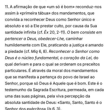
11. A afirmação de que «um só é bom» reconduz-nos
assim à «primeira tábua» dos mandamentos, que
convida a reconhecer Deus como Senhor único e
absoluto e só a Ele prestar culto, por causa da Sua
santidade infinita (cf.
Êx
20, 2-11).
O bem consiste em
pertencer a Deus, obedecer-Lhe,
caminhar
humildemente com Ele, praticando a justiça e amando
a piedade (cf.
Miq
6, 8).
Reconhecer o Senhor como
Deus é o núcleo fundamental, o coração da Lei,
do
qual derivam e para o qual se ordenam os preceitos
particulares. É através da moral dos mandamentos
que se manifesta a pertença do povo de Israel ao
Senhor, porque só Deus é Aquele que é bom. Este é o
testemunho da Sagrada Escritura, permeada, em cada
uma das suas páginas, pela viva percepção da
absoluta santidade de Deus: «Santo, Santo, Santo é o
Senhor dos exércitos» (
Is
6, 3).