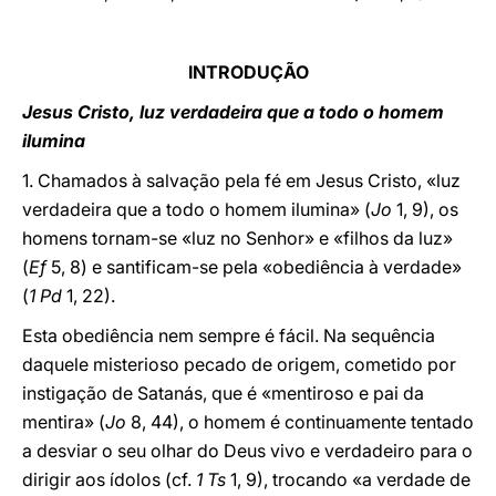
INTRODUÇÃO
Jesus Cristo, luz verdadeira que a todo o homem
ilumina
1. Chamados à salvação pela fé em Jesus Cristo, «luz
verdadeira que a todo o homem ilumina» (
Jo
1, 9), os
homens tornam-se «luz no Senhor» e «filhos da luz»
(
Ef
5, 8) e santificam-se pela «obediência à verdade»
(
1 Pd
1, 22).
Esta obediência nem sempre é fácil. Na sequência
daquele misterioso pecado de origem, cometido por
instigação de Satanás, que é «mentiroso e pai da
mentira» (
Jo
8, 44), o homem é continuamente tentado
a desviar o seu olhar do Deus vivo e verdadeiro para o
dirigir aos ídolos (cf.
1 Ts
1, 9), trocando «a verdade de