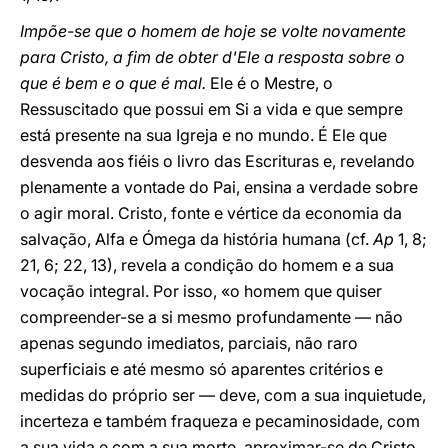
Impõe-se que o homem de hoje se volte novamente
para Cristo, a fim de obter d'Ele a resposta sobre o
que é bem e o que é mal.
Ele é o Mestre, o
Ressuscitado que possui em Si a vida e que sempre
está presente na sua Igreja e no mundo. É Ele que
desvenda aos fiéis o livro das Escrituras e, revelando
plenamente a vontade do Pai, ensina a verdade sobre
o agir moral. Cristo, fonte e vértice da economia da
salvação, Alfa e Ómega da história humana (cf.
Ap
1, 8;
21, 6; 22, 13), revela a condição do homem e a sua
vocação integral. Por isso, «o homem que quiser
compreender-se a si mesmo profundamente — não
apenas segundo imediatos, parciais, não raro
superficiais e até mesmo só aparentes critérios e
medidas do próprio ser — deve, com a sua inquietude,
incerteza e também fraqueza e pecaminosidade, com
a sua vida e com a sua morte, aproximar-se de Cristo.