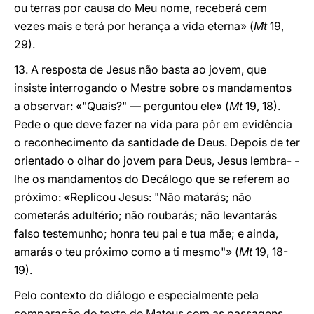
ou terras por causa do Meu nome, receberá cem
vezes mais e terá por herança a vida eterna» (
Mt
19,
29).
13. A resposta de Jesus não basta ao jovem, que
insiste interrogando o Mestre sobre os mandamentos
a observar: «"Quais?" — perguntou ele» (
Mt
19, 18).
Pede o que deve fazer na vida para pôr em evidência
o reconhecimento da santidade de Deus. Depois de ter
orientado o olhar do jovem para Deus, Jesus lembra- -
lhe os mandamentos do Decálogo que se referem ao
próximo: «Replicou Jesus: "Não matarás; não
cometerás adultério; não roubarás; não levantarás
falso testemunho; honra teu pai e tua mãe; e ainda,
amarás o teu próximo como a ti mesmo"» (
Mt
19, 18-
19).
Pelo contexto do diálogo e especialmente pela
comparação do texto de Mateus com as passagens