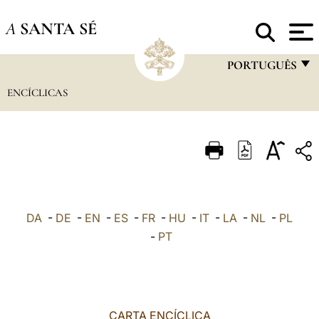
A
SANTA SÉ
PORTUGUÊS
ENCÍCLICAS
FRANÇAIS
ENGLISH
ITALIANO
PORTUGUÊS
ESPAÑOL
DA
-
DE
-
EN
-
ES
-
FR
-
HU
-
IT
-
LA
-
NL
-
PL
DEUTSCH
-
PT
POLSKI
العربيّة
CARTA ENCÍCLICA
中文