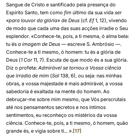
Sangue de Cristo e santificado pela presença do
Espírito Santo, tem como
fim último
da sua vida
ser
«para louvor da glória» de Deus
(cf.
Ef
1, 12), vivendo
de modo que cada uma das suas acções irradie o Seu
esplendor. «Conhece-te, pois, a ti mesma, ó alma bela:
tu és
a imagem de Deus
— escreve S. Ambrósio —.
Conhece-te a ti mesmo, ó homem: tu és a glória de
Deus (
1 Cor
11, 7). Escuta de que modo és a sua glória.
Diz o profeta:
Admirável se tornou a Vossa ciência
que irradia de mim
(
Sal
138, 6), ou seja: nas minhas
obras, a vossa majestade é mais admirável, a vossa
sabedoria é exaltada na mente do homem. Ao
debruçar-me sobre mim mesmo, que Vós perscrutais
até nos pensamentos secretos e nos íntimos
sentimentos, eu reconheço os mistérios da vossa
ciência. Conhece-te, pois, a ti mesmo, ó homem, quão
grande és, e vigia sobre ti... ».
[17]