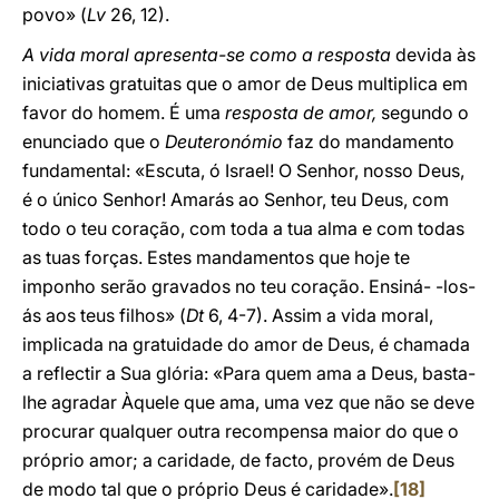
povo» (
Lv
26, 12).
A vida moral apresenta-se como a resposta
devida às
iniciativas gratuitas que o amor de Deus multiplica em
favor do homem. É uma
resposta de amor,
segundo o
enunciado que o
Deuteronómio
faz do mandamento
fundamental: «Escuta, ó Israel! O Senhor, nosso Deus,
é o único Senhor! Amarás ao Senhor, teu Deus, com
todo o teu coração, com toda a tua alma e com todas
as tuas forças. Estes mandamentos que hoje te
imponho serão gravados no teu coração. Ensiná- -los-
ás aos teus filhos» (
Dt
6, 4-7). Assim a vida moral,
implicada na gratuidade do amor de Deus, é chamada
a reflectir a Sua glória: «Para quem ama a Deus, basta-
lhe agradar Àquele que ama, uma vez que não se deve
procurar qualquer outra recompensa maior do que o
próprio amor; a caridade, de facto, provém de Deus
de modo tal que o próprio Deus é caridade».
[18]