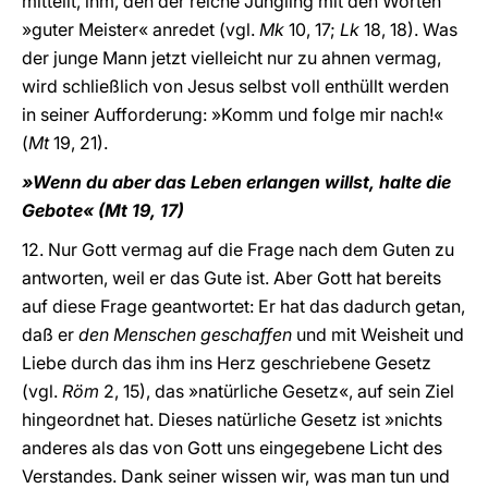
mitteilt, ihm, den der reiche Jüngling mit den Worten
»guter Meister« anredet (vgl.
Mk
10, 17;
Lk
18, 18). Was
der junge Mann jetzt vielleicht nur zu ahnen vermag,
wird schließlich von Jesus selbst voll enthüllt werden
in seiner Aufforderung: »Komm und folge mir nach!«
(
Mt
19, 21).
»Wenn du aber das Leben erlangen willst, halte die
Gebote« (Mt 19, 17)
12. Nur Gott vermag auf die Frage nach dem Guten zu
antworten, weil er das Gute ist. Aber Gott hat bereits
auf diese Frage geantwortet: Er hat das dadurch getan,
daß er
den Menschen geschaffen
und mit Weisheit und
Liebe durch das ihm ins Herz geschriebene Gesetz
(vgl.
Röm
2, 15), das »natürliche Gesetz«, auf sein Ziel
hingeordnet hat. Dieses natürliche Gesetz ist »nichts
anderes als das von Gott uns eingegebene Licht des
Verstandes. Dank seiner wissen wir, was man tun und