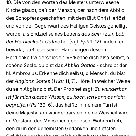
10. Die von den Worten des Meisters unterwiesene
Kirche glaubt, daß der Mensch, der nach dem Abbild
des Schöpfers geschaffen, mit dem Blut Christi erlöst
und von der Gegenwart des Heiligen Geistes geheiligt
wurde, als Endziel seines Lebens
das Sein »zum Lob
der Herrlichkeit« Gottes
hat (vgl.
Eph
1, 12), indem er
bewirkt, daß jede seiner Handlungen dessen
Herrlichkeit widerspiegelt. »Erkenne dich also selbst, o
schöne Seele: du bist das
Abbild Gottes
- schreibt der
hl. Ambrosius. Erkenne dich selbst, o Mensch: du bist
der
Abglanz Gottes
(
1 Kor
11, 7). Höre, in welcher Weise
du sein Abglanz bist. Der Prophet sagt:
Zu wunderbar
ist für mich dieses Wissen, zu hoch, ich kann es nicht
begreifen
(
Ps
139, 6), das heißt: in meinem Tun ist
deine Majestät am wunderbarsten, deine Weisheit wird
im Verstand des Menschen gepriesen. Während ich,
den du in den geheimsten Gedanken und tiefsten