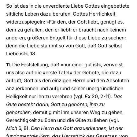
So ist das in die unverdiente Liebe Gottes eingebettete
sittliche Leben dazu berufen, Gottes Herrlichkeit
widerzuspiegeln: »Für den, der Gott liebt, genügt es,
dem zu gefallen, den er liebt: er braucht nach keinem
anderen, größeren Entgelt für diese Liebe zu suchen;
denn die Liebe stammt so von Gott, daß Gott selbst
Liebe ist«. 18
11. Die Feststellung, daß »nur einer gut ist«, verweist
uns also auf die »erste Tafel« der Gebote, die dazu
aufruft, Gott als den einzigen Herrn und den Absoluten
anzuerkennen und aufgrund seiner unergründlichen
Heiligkeit nur ihn zu verehren (vgl.
Ex
20, 2-11).
Das
Gute besteht darin, Gott zu gehören, ihm zu
gehorchen,
demütig mit ihm unseren Weg zu gehen,
Gerechtigkeit zu üben und die Güte zu lieben (vgl.
Mich
6, 8).
Den Herrn als Gott anzuerkennen, ist der
fundamentale Kern, das Herzstück des Gesetzes,
von