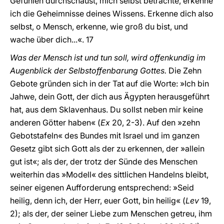
Gefühlen durchschaust, mich selbst betrachte, erkenne
ich die Geheimnisse deines Wissens. Erkenne dich also
selbst, o Mensch, erkenne, wie groß du bist, und
wache über dich...«. 17
Was der Mensch ist und tun soll, wird offenkundig im
Augenblick der Selbstoffenbarung Gottes.
Die Zehn
Gebote gründen sich in der Tat auf die Worte: »Ich bin
Jahwe, dein Gott, der dich aus Ägypten herausgeführt
hat, aus dem Sklavenhaus. Du sollst neben mir keine
anderen Götter haben« (
Ex
20, 2-3). Auf den »zehn
Gebotstafeln« des Bundes mit Israel und im ganzen
Gesetz gibt sich Gott als der zu erkennen, der »allein
gut ist«; als der, der trotz der Sünde des Menschen
weiterhin das »Modell« des sittlichen Handelns bleibt,
seiner eigenen Aufforderung entsprechend: »Seid
heilig, denn ich, der Herr, euer Gott, bin heilig« (
Lev
19,
2); als der, der seiner Liebe zum Menschen getreu, ihm