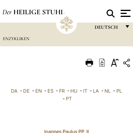
Der
HEILIGE STUHL
DEUTSCH
ENZYKLIKEN
FRANÇAIS
ENGLISH
ITALIANO
PORTUGUÊS
ESPAÑOL
DA
-
DE
-
EN
-
ES
-
FR
-
HU
-
IT
-
LA
-
NL
-
PL
DEUTSCH
-
PT
POLSKI
العربيّة
Ioannes Paulus PP. II
中文