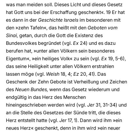
was man meiden soll. Dieses Licht und dieses Gesetz
hat Gott uns bei der Erschaffung geschenkt«. 19 Er hat
es dann in der
Geschichte Israels
im besonderen mit
den »zehn Tafeln«, das heißt mit den
Geboten vom
Sinai,
getan, durch die Gott die Existenz des
Bundesvolkes begründet (vgl.
Ex
24) und es dazu
berufen hat, »unter allen Völkern sein besonderes
Eigentum«, »ein heiliges Volk« zu sein (vgl.
Ex
19, 5-6),
das seine Heiligkeit unter allen Völkern erstrahlen
lassen möge (vgl.
Weish
18, 4;
Ez
20, 41). Das
Geschenk der Zehn Gebote ist Verheißung und Zeichen
des
Neuen Bundes,
wenn das Gesetz wiederum und
endgültig in das Herz des Menschen
hineingeschrieben werden wird (vgl.
Jer
31, 31-34) und
an die Stelle des Gesetzes der Sünde tritt, die dieses
Herz entstellt hatte (vgl.
Jer
17, 1). Dann wird ihm »ein
neues Herz« geschenkt, denn in ihm wird »ein neuer