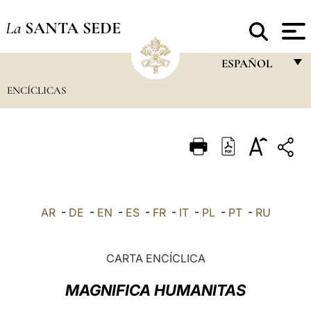
La
SANTA SEDE
ESPAÑOL
ENCÍCLICAS
FRANÇAIS
ENGLISH
ITALIANO
PORTUGUÊS
ESPAÑOL
AR
-
DE
-
EN
-
ES
-
FR
-
IT
-
PL
-
PT
-
RU
DEUTSCH
POLSKI
CARTA ENCÍCLICA
العربيّة
MAGNIFICA HUMANITAS
中文