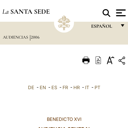
La
SANTA SEDE
ESPAÑOL
AUDIENCIAS
2006
FRANÇAIS
ENGLISH
ITALIANO
PORTUGUÊS
ESPAÑOL
DE
-
EN
-
ES
-
FR
-
HR
-
IT
-
PT
DEUTSCH
POLSKI
العربيّة
BENEDICTO XVI
中文