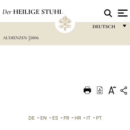
Der
HEILIGE STUHL
DEUTSCH
AUDIENZEN
2006
FRANÇAIS
ENGLISH
ITALIANO
PORTUGUÊS
ESPAÑOL
DEUTSCH
POLSKI
العربيّة
DE
-
EN
-
ES
-
FR
-
HR
-
IT
-
PT
中文