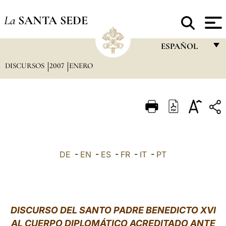
La
SANTA SEDE
ESPAÑOL
DISCURSOS
2007
ENERO
FRANÇAIS
ENGLISH
ITALIANO
PORTUGUÊS
ESPAÑOL
DE
-
EN
-
ES
-
FR
-
IT
-
PT
DEUTSCH
POLSKI
العربيّة
DISCURSO DEL SANTO PADRE BENEDICTO XVI
AL CUERPO DIPLOMÁTICO ACREDITADO ANTE
中文