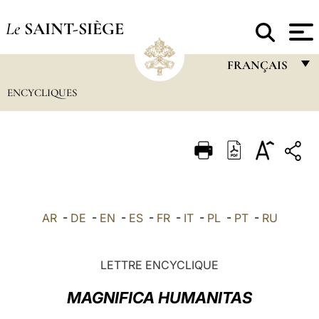
Le
SAINT-SIÈGE
FRANÇAIS
ENCYCLIQUES
FRANÇAIS
ENGLISH
ITALIANO
PORTUGUÊS
ESPAÑOL
AR
-
DE
-
EN
-
ES
-
FR
-
IT
-
PL
-
PT
-
RU
DEUTSCH
POLSKI
LETTRE ENCYCLIQUE
العربيّة
MAGNIFICA HUMANITAS
中文