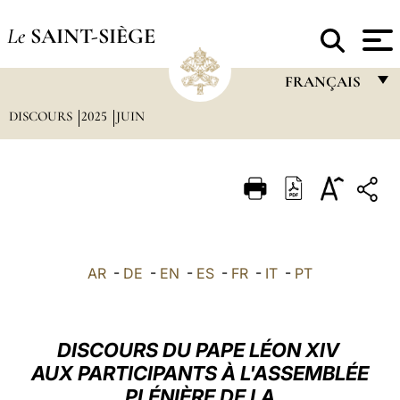
Le
SAINT-SIÈGE
FRANÇAIS
DISCOURS
2025
JUIN
FRANÇAIS
ENGLISH
ITALIANO
PORTUGUÊS
ESPAÑOL
AR
-
DE
-
EN
-
ES
-
FR
-
IT
-
PT
DEUTSCH
POLSKI
DISCOURS DU PAPE LÉON XIV
العربيّة
AUX PARTICIPANTS À L'ASSEMBLÉE
PLÉNIÈRE DE LA
中文