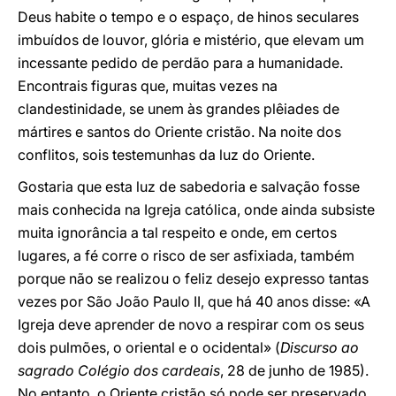
Deus habite o tempo e o espaço, de hinos seculares
imbuídos de louvor, glória e mistério, que elevam um
incessante pedido de perdão para a humanidade.
Encontrais figuras que, muitas vezes na
clandestinidade, se unem às grandes plêiades de
mártires e santos do Oriente cristão. Na noite dos
conflitos, sois testemunhas da luz do Oriente.
Gostaria que esta luz de sabedoria e salvação fosse
mais conhecida na Igreja católica, onde ainda subsiste
muita ignorância a tal respeito e onde, em certos
lugares, a fé corre o risco de ser asfixiada, também
porque não se realizou o feliz desejo expresso tantas
vezes por São João Paulo II, que há 40 anos disse: «A
Igreja deve aprender de novo a respirar com os seus
dois pulmões, o oriental e o ocidental» (
Discurso ao
sagrado Colégio dos cardeais
, 28 de junho de 1985).
No entanto, o Oriente cristão só pode ser preservado