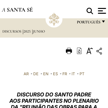
A
SANTA SÉ
PORTUGUÊS
DISCURSOS
2025
JUNHO
FRANÇAIS
ENGLISH
ITALIANO
PORTUGUÊS
ESPAÑOL
AR
-
DE
-
EN
-
ES
-
FR
-
IT
-
PT
DEUTSCH
POLSKI
DISCURSO DO SANTO PADRE
العربيّة
AOS PARTICIPANTES NO PLENARIO
DA "REUNIÃO DAS OBRAS PARA A
中文