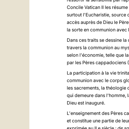
Concile Vatican II les résume 
surtout l'Eucharistie, source d
accès auprès de Dieu le Père p
la sorte en communion avec la 
Dans ces traits se dessine la 
travers la communion au mystè
selon l'économie, telle que la
par les Pères cappadociens (
La participation à la vie trini
communion avec le corps glori
les sacrements, la théologie or
qui demeure dans l'homme, la
Dieu est inauguré.
L'enseignement des Pères capp
et constitue une partie de le
exprimée au II e siècle :
de so