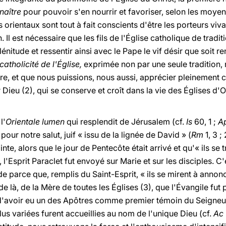
naître
pour pouvoir s'en nourrir et favoriser, selon les moye
s orientaux sont tout à fait conscients d'être les porteurs viv
 Il est nécessaire que les fils de l'Église catholique de tradit
énitude et ressentir ainsi avec le Pape le vif désir que soit 
catholicité de l'Église,
exprimée non par une seule tradition,
, et que nous puissions, nous aussi, apprécier pleinement c
ar Dieu (2), qui se conserve et croît dans la vie des Églises d
l'
Orientale lumen
qui resplendit de Jérusalem (cf.
Is
60, 1 ;
A
our notre salut, juif « issu de la lignée de David » (
Rm
1, 3 ;
ainte, alors que le jour de Pentecôte était arrivé et qu'« ils s
, l'Esprit Paraclet fut envoyé sur Marie et sur les disciples. C
 parce que, remplis du Saint-Esprit, « ils se mirent à annon
 de là, de la Mère de toutes les Églises (3), que l'Évangile fut 
d'avoir eu un des Apôtres comme premier témoin du Seigneur (
 plus variées furent accueillies au nom de l'unique Dieu (cf.
Ac