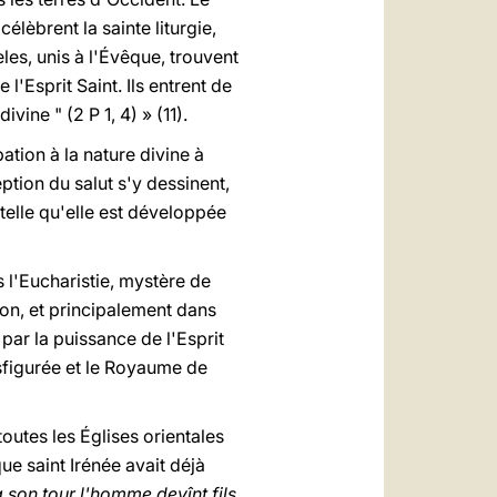
élèbrent la sainte liturgie,
dèles, unis à l'Évêque, trouvent
l'Esprit Saint. Ils entrent de
vine " (2 P 1, 4) » (11).
pation à la nature divine à
ption du salut s'y dessinent,
 telle qu'elle est développée
ns l'Eucharistie, mystère de
ion, et principalement dans
: par la puissance de l'Esprit
nsfigurée et le Royaume de
outes les Églises orientales
e saint Irénée avait déjà
 son tour l'homme devînt fils