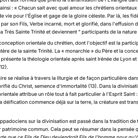
ainsi : « Chacun sait avec quel amour les chrétiens orientaux c
e vie pour l'Église et gage de la gloire céleste. Par là, les fi
ar son Fils, Verbe incarné, mort et glorifié, dans l'effusion de 
Très Sainte Trinité et deviennent " participants de la nature di
conception orientale du chrétien, dont l'objectif est la partici
re de la sainte Trinité. La « monarchie » du Père et la conce
 présente la théologie orientale après saint Irénée de Lyon et
12).
taire se réalise à travers la liturgie et de façon particulière da
fié du Christ, semence d'immortalité (13). Dans la divinisat
ientale attribue un rôle tout à fait particulier à l'Esprit Saint 
 déification commence déjà sur la terre, la créature est tra
adociens sur la divinisation est passé dans la tradition de t
ur patrimoine commun. Cela peut se résumer dans la pensée qu
rte que ce Fils de Dieu deviendrait Fils de l'homme pour qu'à