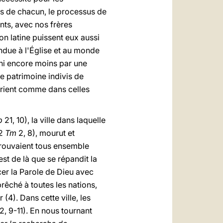
ns de chacun, le processus de
ants, avec nos frères
ion latine puissent eux aussi
rendue à l'Église et au monde
 ni encore moins par une
e patrimoine indivis de
'Orient comme dans celles
p
21, 10), la ville dans laquelle
 2
Tm
2, 8), mourut et
e trouvaient tous ensemble
'est de là que se répandit la
cer la Parole de Dieu avec
prêché à toutes les nations,
4). Dans cette ville, les
2, 9-11). En nous tournant