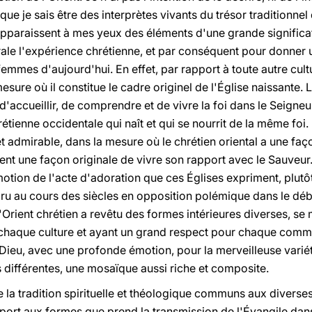
que je sais être des interprètes vivants du trésor traditionnel
apparaissent à mes yeux des éléments d'une grande signific
rale l'expérience chrétienne, et par conséquent pour donner 
mmes d'aujourd'hui. En effet, par rapport à toute autre cultur
mesure où il constitue le cadre originel de l'Église naissante. 
'accueillir, de comprendre et de vivre la foi dans le Seigneur
rétienne occidentale qui naît et qui se nourrit de la même foi. 
et admirable, dans la mesure où le chrétien oriental a une faç
t une façon originale de vivre son rapport avec le Sauveur
otion de l'acte d'adoration que ces Églises expriment, plutôt 
ru au cours des siècles en opposition polémique dans le déb
l'Orient chrétien a revêtu des formes intérieures diverses, s
de chaque culture et ayant un grand respect pour chaque comm
ieu, avec une profonde émotion, pour la merveilleuse variété
 différentes, une mosaïque aussi riche et composite.
de la tradition spirituelle et théologique communs aux diverses
rapport aux formes que prend la transmission de l'Évangile dan