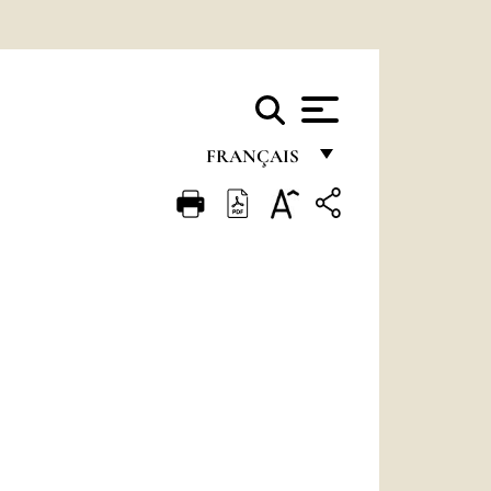
FRANÇAIS
FRANÇAIS
ENGLISH
ITALIANO
PORTUGUÊS
ESPAÑOL
DEUTSCH
POLSKI