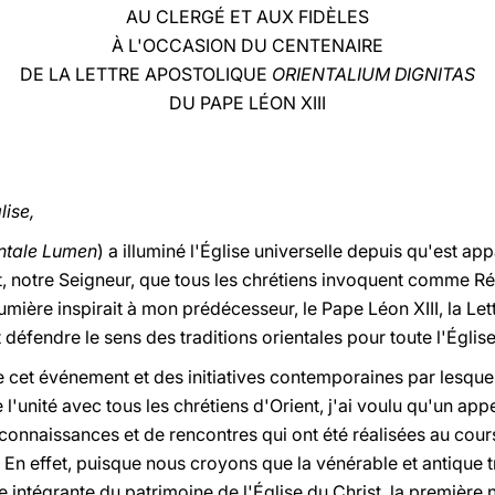
AU CLERGÉ ET AUX FIDÈLES
À L'OCCASION DU CENTENAIRE
DE LA LETTRE APOSTOLIQUE
ORIENTALIUM DIGNITAS
DU PAPE LÉON XIII
lise,
ntale Lumen
) a illuminé l'Église universelle depuis qu'est ap
st, notre Seigneur, que tous les chrétiens invoquent comme 
mière inspirait à mon prédécesseur, le Pape Léon XIII, la Le
t défendre le sens des traditions orientales pour toute l'Église 
 cet événement et des initiatives contemporaines par lesquel
l'unité avec tous les chrétiens d'Orient, j'ai voulu qu'un app
nnaissances et de rencontres qui ont été réalisées au cours 
. En effet, puisque nous croyons que la vénérable et antique t
e intégrante du patrimoine de l'Église du Christ, la première 