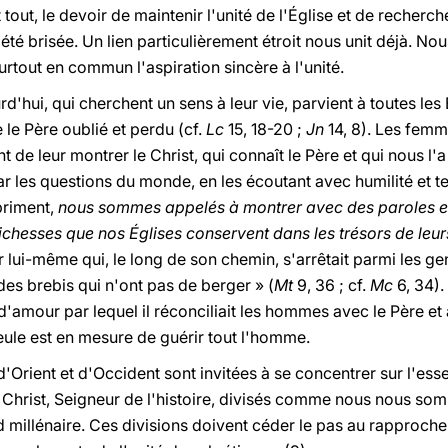
 tout, le devoir de maintenir l'unité de l'Église et de recherc
t été brisée. Un lien particulièrement étroit nous unit déjà. N
rtout en commun l'aspiration sincère à l'unité.
d'hui, qui cherchent un sens à leur vie, parvient à toutes le
 le Père oublié et perdu (cf.
Lc
15, 18-20 ;
Jn
14, 8). Les fem
de leur montrer le Christ, qui connaît le Père et qui nous l'a
par les questions du monde, en les écoutant avec humilité et 
priment,
nous sommes appelés à montrer avec des paroles e
ichesses que nos Églises conservent dans les trésors de leurs
lui-même qui, le long de son chemin, s'arrêtait parmi les gens,
des brebis qui n'ont pas de berger » (
Mt
9, 36 ; cf.
Mc
6, 34).
d'amour par lequel il réconciliait les hommes avec le Père e
ule est en mesure de guérir tout l'homme.
 d'Orient et d'Occident sont invitées à se concentrer sur l'es
e Christ, Seigneur de l'histoire, divisés comme nous nous 
 millénaire. Ces divisions doivent céder le pas au rapproche