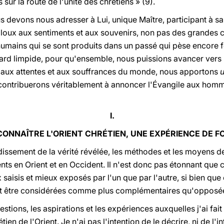
 sur la route de l'unité des chrétiens » (9).
us devons nous adresser à Lui, unique Maître, participant à s
jaloux aux sentiments et aux souvenirs, non pas des grandes 
mains qui se sont produits dans un passé qui pèse encore f
egard limpide, pour qu'ensemble, nous puissions avancer ve
, aux attentes et aux souffrances du monde, nous apportons
us contribuerons véritablement à annoncer l'Évangile aux ho
I.
CONNAÎTRE L'ORIENT CHRÉTIEN, UNE EXPÉRIENCE DE FO
dissement de la vérité révélée, les méthodes et les moyens d
ents en Orient et en Occident. Il n'est donc pas étonnant que
x saisis et mieux exposés par l'un que par l'autre, si bien qu
t être considérées comme plus complémentaires qu'opposées
stions, les aspirations et les expériences auxquelles j'ai fai
ien de l'Orient. Je n'ai pas l'intention de le décrire, ni de l'i