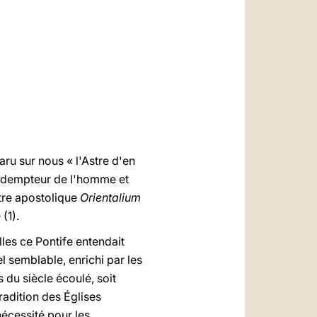
العربيّة
中文
LATINE
paru sur nous « l'Astre d'en
Rédempteur de l'homme et
ttre apostolique
Orientalium
(1).
les ce Pontife entendait
el semblable, enrichi par les
du siècle écoulé, soit
radition des Églises
nécessité pour les