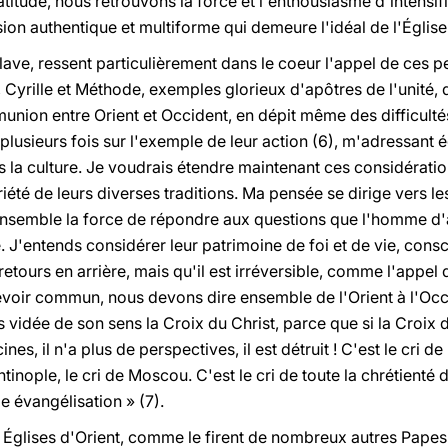
atitude, nous retrouvons la force et l'enthousiasme d'intensif
on authentique et multiforme qui demeure l'idéal de l'Église 
slave, ressent particulièrement dans le coeur l'appel de ces p
, Cyrille et Méthode, exemples glorieux d'apôtres de l'unité, 
union entre Orient et Occident, en dépit même des difficulté
 plusieurs fois sur l'exemple de leur action (6), m'adressant
ans la culture. Je voudrais étendre maintenant ces considérati
riété de leurs diverses traditions. Ma pensée se dirige vers le
ensemble la force de répondre aux questions que l'homme d'
. J'entends considérer leur patrimoine de foi et de vie, consc
etours en arrière, mais qu'il est irréversible, comme l'appel d
voir commun, nous devons dire ensemble de l'Orient à l'Occ
as vidée de son sens la Croix du Christ, parce que si la Croix 
es, il n'a plus de perspectives, il est détruit ! C'est le cri de 
tinople, le cri de Moscou. C'est le cri de toute la chrétienté
le évangélisation » (7).
 Églises d'Orient, comme le firent de nombreux autres Papes 