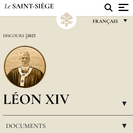
Le
SAINT-SIÈGE
FRANÇAIS
FRANÇAIS
DISCOURS
2025
ENGLISH
ITALIANO
PORTUGUÊS
ESPAÑOL
DEUTSCH
LÉON XIV
POLSKI
▸
العربيّة
DOCUMENTS
中文
▸