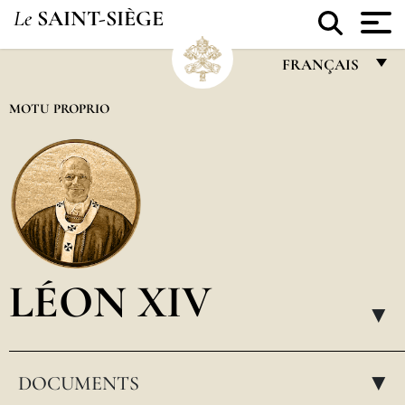
Le
SAINT-SIÈGE
FRANÇAIS
FRANÇAIS
MOTU PROPRIO
ENGLISH
ITALIANO
PORTUGUÊS
ESPAÑOL
DEUTSCH
LÉON XIV
POLSKI
▸
العربيّة
DOCUMENTS
中文
▸