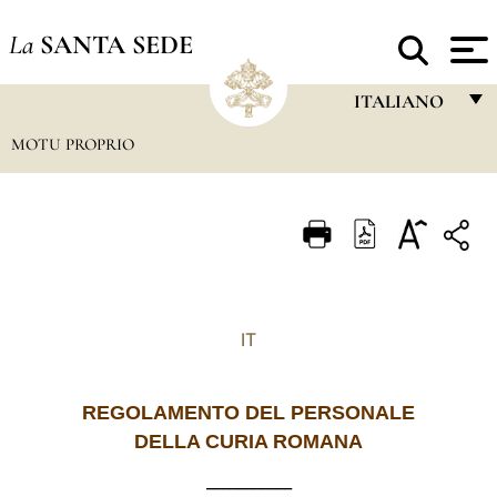
La
SANTA SEDE
ITALIANO
MOTU PROPRIO
FRANÇAIS
ENGLISH
ITALIANO
PORTUGUÊS
ESPAÑOL
IT
DEUTSCH
POLSKI
REGOLAMENTO DEL PERSONALE
DELLA CURIA ROMANA
العربيّة
___________
中文