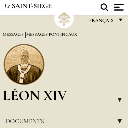
Le
SAINT-SIÈGE
FRANÇAIS
FRANÇAIS
MESSAGES
MESSAGES PONTIFICAUX
ENGLISH
ITALIANO
PORTUGUÊS
ESPAÑOL
DEUTSCH
LÉON XIV
POLSKI
▸
العربيّة
DOCUMENTS
中文
▸