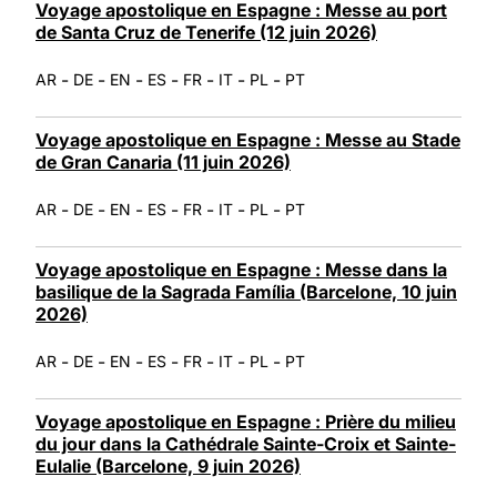
Voyage apostolique en Espagne : Messe au port
de Santa Cruz de Tenerife (12 juin 2026)
-
-
-
-
-
-
-
AR
DE
EN
ES
FR
IT
PL
PT
Voyage apostolique en Espagne : Messe au Stade
de Gran Canaria (11 juin 2026)
-
-
-
-
-
-
-
AR
DE
EN
ES
FR
IT
PL
PT
Voyage apostolique en Espagne : Messe dans la
basilique de la Sagrada Família (Barcelone, 10 juin
2026)
-
-
-
-
-
-
-
AR
DE
EN
ES
FR
IT
PL
PT
Voyage apostolique en Espagne : Prière du milieu
du jour dans la Cathédrale Sainte-Croix et Sainte-
Eulalie (Barcelone, 9 juin 2026)