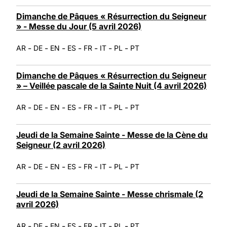
Dimanche de Pâques « Résurrection du Seigneur
» - Messe du Jour (5 avril 2026)
-
-
-
-
-
-
-
AR
DE
EN
ES
FR
IT
PL
PT
Dimanche de Pâques « Résurrection du Seigneur
» – Veillée pascale de la Sainte Nuit (4 avril 2026)
-
-
-
-
-
-
-
AR
DE
EN
ES
FR
IT
PL
PT
Jeudi de la Semaine Sainte - Messe de la Cène du
Seigneur (2 avril 2026)
-
-
-
-
-
-
-
AR
DE
EN
ES
FR
IT
PL
PT
Jeudi de la Semaine Sainte - Messe chrismale (2
avril 2026)
-
-
-
-
-
-
-
AR
DE
EN
ES
FR
IT
PL
PT