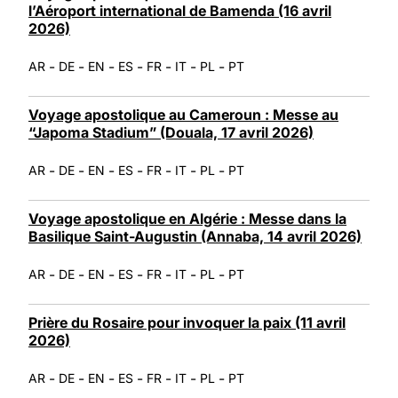
l’Aéroport international de Bamenda (16 avril
2026)
-
-
-
-
-
-
-
AR
DE
EN
ES
FR
IT
PL
PT
Voyage apostolique au Cameroun : Messe au
“Japoma Stadium” (Douala, 17 avril 2026)
-
-
-
-
-
-
-
AR
DE
EN
ES
FR
IT
PL
PT
Voyage apostolique en Algérie : Messe dans la
Basilique Saint-Augustin (Annaba, 14 avril 2026)
-
-
-
-
-
-
-
AR
DE
EN
ES
FR
IT
PL
PT
Prière du Rosaire pour invoquer la paix (11 avril
2026)
-
-
-
-
-
-
-
AR
DE
EN
ES
FR
IT
PL
PT