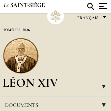
Le
SAINT-SIÈGE
FRANÇAIS
FRANÇAIS
HOMÉLIES
2026
ENGLISH
ITALIANO
PORTUGUÊS
ESPAÑOL
DEUTSCH
LÉON XIV
POLSKI
▸
العربيّة
DOCUMENTS
中文
▸