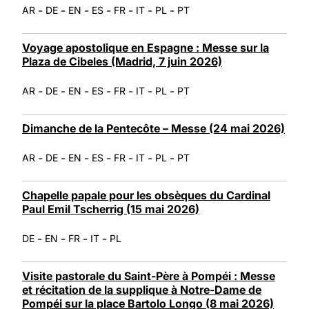
-
-
-
-
-
-
-
AR
DE
EN
ES
FR
IT
PL
PT
Voyage apostolique en Espagne : Messe sur la
Plaza de Cibeles (Madrid, 7 juin 2026)
-
-
-
-
-
-
-
AR
DE
EN
ES
FR
IT
PL
PT
Dimanche de la Pentecôte – Messe (24 mai 2026)
-
-
-
-
-
-
-
AR
DE
EN
ES
FR
IT
PL
PT
Chapelle papale pour les obsèques du Cardinal
Paul Emil Tscherrig (15 mai 2026)
-
-
-
-
DE
EN
FR
IT
PL
Visite pastorale du Saint-Père à Pompéi : Messe
et récitation de la supplique à Notre-Dame de
Pompéi sur la place Bartolo Longo (8 mai 2026)