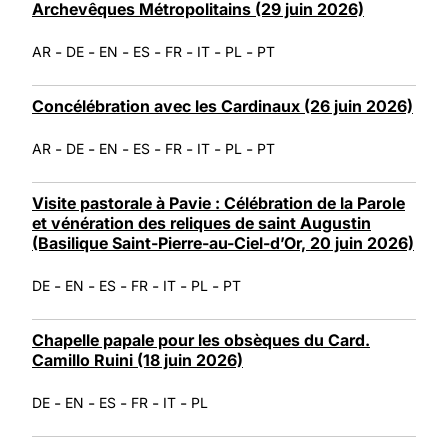
Archevêques Métropolitains (29 juin 2026)
-
-
-
-
-
-
-
AR
DE
EN
ES
FR
IT
PL
PT
Concélébration avec les Cardinaux (26 juin 2026)
-
-
-
-
-
-
-
AR
DE
EN
ES
FR
IT
PL
PT
Visite pastorale à Pavie : Célébration de la Parole
et vénération des reliques de saint Augustin
(Basilique Saint-Pierre-au-Ciel-d’Or, 20 juin 2026)
-
-
-
-
-
-
DE
EN
ES
FR
IT
PL
PT
Chapelle papale pour les obsèques du Card.
Camillo Ruini (18 juin 2026)
-
-
-
-
-
DE
EN
ES
FR
IT
PL