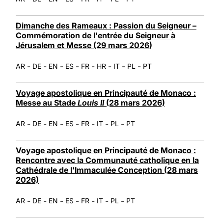
Dimanche des Rameaux : Passion du Seigneur –
Commémoration de l'entrée du Seigneur à
Jérusalem et Messe (29 mars 2026)
-
-
-
-
-
-
-
-
AR
DE
EN
ES
FR
HR
IT
PL
PT
Voyage apostolique en Principauté de Monaco :
Messe au Stade
Louis II
(28 mars 2026)
-
-
-
-
-
-
-
AR
DE
EN
ES
FR
IT
PL
PT
Voyage apostolique en Principauté de Monaco :
Rencontre avec la Communauté catholique en la
Cathédrale de l'Immaculée Conception (28 mars
2026)
-
-
-
-
-
-
-
AR
DE
EN
ES
FR
IT
PL
PT