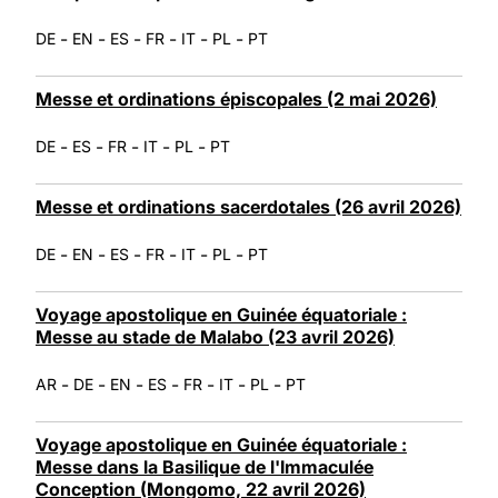
-
-
-
-
-
-
DE
EN
ES
FR
IT
PL
PT
Messe et ordinations épiscopales (2 mai 2026)
-
-
-
-
-
DE
ES
FR
IT
PL
PT
Messe et ordinations sacerdotales (26 avril 2026)
-
-
-
-
-
-
DE
EN
ES
FR
IT
PL
PT
Voyage apostolique en Guinée équatoriale :
Messe au stade de Malabo (23 avril 2026)
-
-
-
-
-
-
-
AR
DE
EN
ES
FR
IT
PL
PT
Voyage apostolique en Guinée équatoriale :
Messe dans la Basilique de l'Immaculée
Conception (Mongomo, 22 avril 2026)