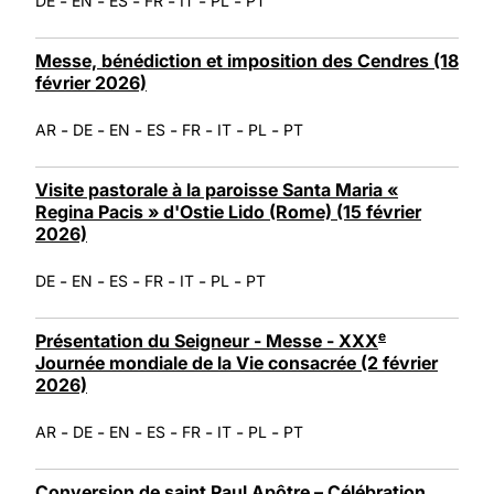
-
-
-
-
-
-
DE
EN
ES
FR
IT
PL
PT
Messe, bénédiction et imposition des Cendres (18
février 2026)
-
-
-
-
-
-
-
AR
DE
EN
ES
FR
IT
PL
PT
Visite pastorale à la paroisse Santa Maria «
Regina Pacis » d'Ostie Lido (Rome) (15 février
2026)
-
-
-
-
-
-
DE
EN
ES
FR
IT
PL
PT
e
Présentation du Seigneur - Messe - XXX
Journée mondiale de la Vie consacrée (2 février
2026)
-
-
-
-
-
-
-
AR
DE
EN
ES
FR
IT
PL
PT
Conversion de saint Paul Apôtre – Célébration