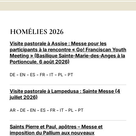
LATINE
HOMÉLIES 2026
Visite pastorale à Assise : Messe pour les
participants à la rencontre « Go! Franciscan Youth
Meeting » (Basilique Sainte-Marie-des-Anges à la
Portioncule, 6 août 2026)
-
-
-
-
-
-
DE
EN
ES
FR
IT
PL
PT
Visite pastorale à Lampedusa : Sainte Messe (4
juillet 2026)
-
-
-
-
-
-
-
AR
DE
EN
ES
FR
IT
PL
PT
Saints Pierre et Paul, apôtres – Messe et
imposition du Pallium aux nouveaux