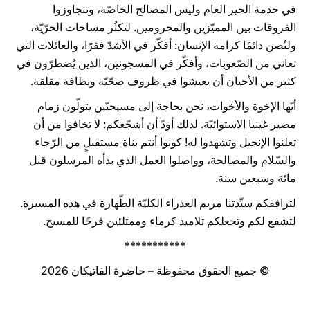
في خدمة الخير العام وليس المصالح الخاصّة، وتتجاوزوا
الفروقات بين المميّزين والمحرومين. لتكثُر مساحات الحرّيّة،
ولتُصن دائمًا كرامة الإنسان: أفكّر في الأشدّ فقرًا، والعائلات التي
تعاني من الصّعوبات، وأفكّر في المسجونين، الذين يُضطرّون في
كثير من الأحيان أن يعيشوا في ظروف صحّيّة ونظافة مقلقة.
أيّها الإخوة والأخوات، نحن بحاجة إلى مسيحيّين يتولّون زمام
مصير غينيا الاستوائيّة. لذلك أودّ أن أشجّعكم: لا تخافوا من أن
تعلنوا الإنجيل وتشهدوا له! كونوا أنتم بناة مستقبلٍ من الرّجاء
والسّلام والمصالحة، وواصلوا العمل الذي بدأه المرسلون قبل
مائة وسبعين سنة.
لترافقكم سيِّدتنا مريم العذراء الكليّة الطّهارة في هذه المسيرة.
لتشفع لكم وتجعلكم تلاميذ كرماء وممتلئين فرحًا للمسيح.
***********
© جميع الحقوق محفوظة – حاضرة الفاتيكان 2026