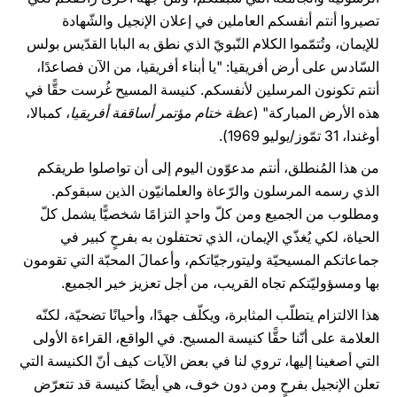
تصيروا أنتم أنفسكم العاملين في إعلان الإنجيل والشّهادة
للإيمان، وتُتمّموا الكلام النّبويّ الذي نطق به البابا القدّيس بولس
السّادس على أرض أفريقيا: "يا أبناء أفريقيا، من الآن فصاعدًا،
أنتم تكونون المرسلين لأنفسكم. كنيسة المسيح غُرست حقًّا في
هذه الأرض المباركة" (
عظة ختام مؤتمر أساقفة أفريقيا
، كمبالا،
أوغندا، 31 تمّوز/يوليو 1969).
من هذا المُنطلق، أنتم مدعوّون اليوم إلى أن تواصلوا طريقكم
الذي رسمه المرسلون والرّعاة والعلمانيّون الذين سبقوكم.
ومطلوب من الجميع ومن كلّ واحدٍ التزامًا شخصيًّا يشمل كلّ
الحياة، لكي يُغذّي الإيمان، الذي تحتفلون به بفرحٍ كبير في
جماعاتكم المسيحيّة وليتورجيّاتكم، وأعمالَ المحبّة التي تقومون
بها ومسؤوليّتكم تجاه القريب، من أجل تعزيز خير الجميع.
هذا الالتزام يتطلّب المثابرة، ويكلّف جهدًا، وأحيانًا تضحيّة، لكنّه
العلامة على أنّنا حقًّا كنيسة المسيح. في الواقع، القراءة الأولى
التي أصغينا إليها، تروي لنا في بعض الآيات كيف أنّ الكنيسة التي
تعلن الإنجيل بفرحٍ ومن دون خوف، هي أيضًا كنيسة قد تتعرّض