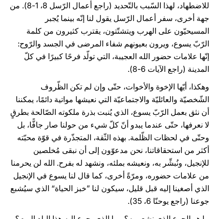
للاضطهاد، لهذا السّبب بالتّحديد (راجع أعمال الرّسل 8، 1-8). من
جهة أخرى، سفر أعمال الرّسل يقول لنا إنّه بينما يُجبر
المسيحيّون على الهرب ويتشتّتون، يقترب كثيرون من كلمة
الرّبّ يسوع، ويرون بعيونهم شفاء المرضى في الجسد والرّوح:
إنّها علامات حضور الله العجيبة، التي تولّد فرحًا كبيرًا في كلّ
المدينة (راجع الآيات 6-8).
وهكذا، أيّها الإخوة والأخوات، حتّى وإن لم تكن الظّروف
الشّخصيّة والعائليّة والاجتماعيّة التي نعيشها مواتية دائمًا، يمكننا
أن نثق بعمل الرّبّ يسوع، الذي يُنبت بذرة ملكوته الصّالحة بطرقٍ
لا نعرفها، حتّى عندما يبدو أنّ كلّ شيء من حولنا صار جافًّا، بل
وحتّى في لحظات الظّلمة. بهذه الثّقة، المتجذّرة في قوّة محبّته
أكثر من استحقاقاتنا، نحن مدعوّون إلى أن نبقى مُخلصين
للإنجيل، ونُبشِّر به، ونعيشه بملئه، ونشهد له بفرح. الله لن يحرمنا
من علامات حضوره، ومرّةً أخرى، كما قال لنا يسوع في الإنجيل
الذي أصغينا إليه قبل قليل، سيكون لنا ”خبز الحياة“ الذي سيُشبع
جوعنا (راجع يوحنّا 6، 35).
ما هو الجوع الذي نشعر به؟ وما الذي يجوع إليه هذا البلد اليوم؟