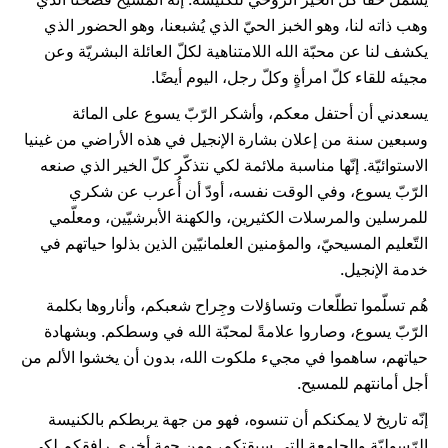
وهب ذاته لنا، وهو الخبز الحيّ الذي يُشبعنا، وهو الحضور الذي
يكشف لنا عن محبّة الله اللامتناهية لكلّ العائلة البشريّة وعن
مجيئه للقاء كلّ امرأةٍ وكلّ رجل، اليوم أيضًا.
يسعدني أن أحتفل معكم، وأشكر الرّبّ يسوع على المائة
وسبعين سنة من إعلان بشارة الإنجيل في هذه الأراضي من غينيا
الاستوائيّة. إنّها مناسبة ملائمة لكي نتذكّر كلّ الخير الذي صنعه
الرّبّ يسوع، وفي الوقت نفسه، أودّ أن أُعرب عن شكري
للمرسلين والمرسلات الكثيرين، والكهنة الأبرشيّين، ومعلّمي
التّعليم المسيحيّ، والمؤمنين العلمانيّين الذين بذلوا حياتهم في
خدمة الإنجيل.
هُم تسلّموا تطلّعات وتساؤلات وجِراح شعبكم، وأناروها بكلمة
الرّبّ يسوع، وصاروا علامةً لمحبّة الله في وسطكم. وبشهادة
حياتهم، ساهموا في مجيء ملكوت الله، بدون أن يخشوا الألم من
أجل أمانتهم للمسيح.
إنّه تاريخ لا يمكنكم أن تنسوه، فهو من جهة يربطكم بالكنيسة
الرّسوليّة والجامعة التي سبقتكم، ومن جهة أخرى رافقكم لكي