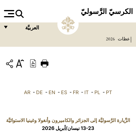
الكرسيّ الرَّسوليّ
العربيَّة
عظات
2026
FRANÇAIS
ENGLISH
ITALIANO
PORTUGUÊS
ESPAÑOL
AR
-
DE
-
EN
-
ES
-
FR
-
IT
-
PL
-
PT
DEUTSCH
POLSKI
الزِّيارة الرَّسوليَّة إلى الجزائر والكاميرون وأنغولا وغينيا الاستوائيَّة
العربيّة
13-23 نيسان/أبريل 2026
中文