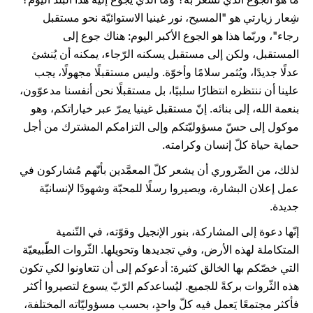
شِعار زيارتي هو "المسيح، نور غينيا الاستوائيّة نحو مستقبل
رجاء"، وربّما هذا هو الجوع الأكبر اليوم: هناك جوع إلى
المستقبل، ولكن إلى مستقبل يسكنه الرّجاء، يمكنه أن يُنشئ
عدلًا جديدًا، ويُثمر سلامًا وأخوّة. وليس مستقبلًا مجهولًا، يجب
علينا أن ننتظره انتظارًا سلبيًا، بل مستقبلًا نحن أنفسنا مدعوّون،
بنعمة الله، إلى بنائه. إنّ مستقبل غينيا يمرّ عبر خياراتكم، وهو
موكول إلى حسّ مسؤوليّتكم وإلى التزامكم المشترك من أجل
حماية حياة كلّ إنسان وكرامته.
لذلك، من الضّروري أن يشعر كلّ المعمَّدين بأنّهم مُشاركون في
عمل إعلان البشارة، ويصيروا رسلًا للمحبّة وشهودًا لإنسانيّة
جديدة.
إنّها دعوة إلى المشاركة، بنور الإنجيل وقوّته، في التّنمية
المتكاملة لهذه الأرض، وفي تجديدها وتحويلها. الثّروات الطّبيعيّة
التي خصّكم بها الخالق كثيرة: أدعوكم إلى أن تتعاونوا لكي تكون
هذه الثّروات بركةً للجميع. ليُساعدكم الرّبّ يسوع لتصيروا أكثر
فأكثر مجتمعًا يَعمل فيه كلّ واحدٍ، بحسب مسؤوليّاته المختلفة،