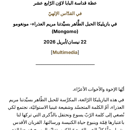
عظة قداسة البابا لاوُن الرّابع عشر
LATINE
في القدّاس الإلهيّ
في بازيليكا الحبل الطَّاهر بسيِّدتنا مريم العذراء- مونغومو
(Mongomo)
22 نيسان/أبريل 2026
]
Multimedia
[
_____________________________
أيّها الإخوة والأخوات الأعزّاء،
في هذه البازيليكا الرّائعة، المكرَّسة للحبل الطّاهر بسيِّدتنا مريم
العذراء، أمّ الكلمة المتجسّد وشفيعة غينيا الاستوائيّة، نجتمع لكي
نُصغي إلى كلمة الرّبّ يسوع ونحتفل بالذِّكرى التي تركها لنا
باعتبارها قِمّة وينبوع حياة الكنيسة ورسالتها. القربان الأقدس
يشمل حقًّا كلّ الخير الرّوحيّ للكنيسة: إنّه المسيح فصحنا الذي