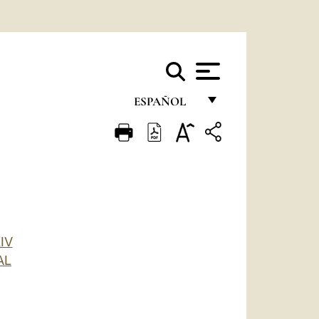
ESPAÑOL
FRANÇAIS
ENGLISH
ITALIANO
PORTUGUÊS
ESPAÑOL
IV
AL
DEUTSCH
POLSKI