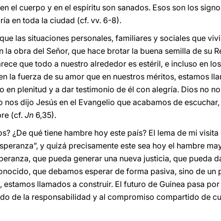
en el cuerpo y en el espíritu son sanados. Esos son los sign
ía en toda la ciudad (cf. vv. 6-8).
ue las situaciones personales, familiares y sociales que vi
 la obra del Señor, que hace brotar la buena semilla de su 
ce que todo a nuestro alrededor es estéril, e incluso en l
en la fuerza de su amor que en nuestros méritos, estamos ll
lo en plenitud y a dar testimonio de él con alegría. Dios no n
 nos dijo Jesús en el Evangelio que acabamos de escuchar, 
re (cf.
Jn
6,35).
s? ¿De qué tiene hambre hoy este país? El lema de mi visita 
 esperanza”, y quizá precisamente este sea hoy el hambre ma
speranza, que pueda generar una nueva justicia, que pueda da
sconocido, que debamos esperar de forma pasiva, sino de un
, estamos llamados a construir. El futuro de Guinea pasa por
ido de la responsabilidad y al compromiso compartido de cus