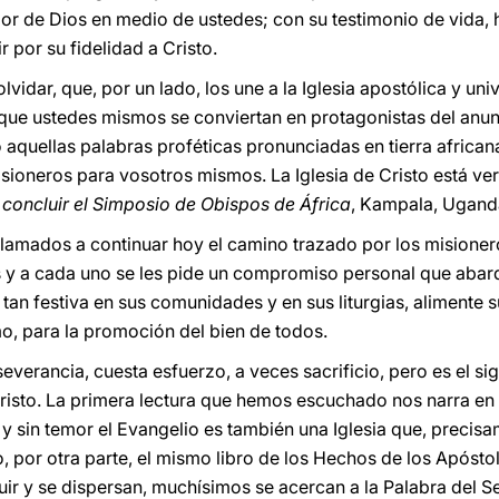
or de Dios en medio de ustedes; con su testimonio de vida, 
r por su fidelidad a Cristo.
vidar, que, por un lado, los une a la Iglesia apostólica y uni
que ustedes mismos se conviertan en protagonistas del anunc
 aquellas palabras proféticas pronunciadas en tierra african
isioneros para vosotros mismos. La Iglesia de Cristo está v
 concluir el Simposio de Obispos de África
, Kampala, Uganda,
llamados a continuar hoy el camino trazado por los misioneros
s y a cada uno se les pide un compromiso personal que abarq
tan festiva en sus comunidades y en sus liturgias, alimente su
mo, para la promoción del bien de todos.
verancia, cuesta esfuerzo, a veces sacrificio, pero es el s
Cristo. La primera lectura que hemos escuchado nos narra e
 y sin temor el Evangelio es también una Iglesia que, precis
o, por otra parte, el mismo libro de los Hechos de los Apósto
huir y se dispersan, muchísimos se acercan a la Palabra del 