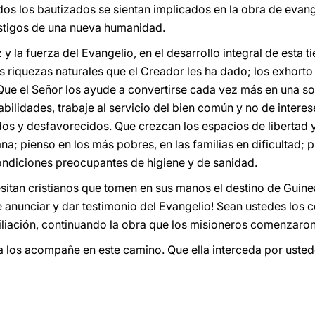
dos los bautizados se sientan implicados en la obra de evang
estigos de una nueva humanidad.
z y la fuerza del Evangelio, en el desarrollo integral de esta t
 riquezas naturales que el Creador les ha dado; los exhort
Que el Señor los ayude a convertirse cada vez más en una s
ilidades, trabaje al servicio del bien común y no de interes
dos y desfavorecidos. Que crezcan los espacios de libertad
a; pienso en los más pobres, en las familias en dificultad; p
ondiciones preocupantes de higiene y de sanidad.
tan cristianos que tomen en sus manos el destino de Guinea
 anunciar y dar testimonio del Evangelio! Sean ustedes los c
iliación, continuando la obra que los misioneros comenzaron
 los acompañe en este camino. Que ella interceda por usted