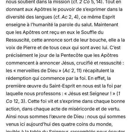
nous soutient dans la mission (cf.
2 Co
5, 14). Tout en
donnant aux Apôtres le pouvoir de s’exprimer dans la
diversité des langues (cf.
Ac
2, 4), ce même Esprit
enseigne à l’humanité la parole du salut. Maintenant
que les Apôtres ont reçu en eux le Souffle du
Ressuscité, cette annonce sort de leur bouche, elle a la
voix de Pierre et de tous ceux qui sont avec lui. C’est
précisément le jour de la Pentecôte que les Apôtres
commencent à annoncer Jésus, crucifié et ressuscité :
les « merveilles de Dieu » (
Ac
2, 11) récapitulent la
rédemption qui commence par la foi. En effet, la
première œuvre du Saint-Esprit en nous est la foi par
laquelle nous professons : « Jésus est Seigneur ! » (
1
Co
12, 3). Cette foi vit et s’exprime dans chaque bonne
action, dans chaque acte de miséricorde et de vertu.
Ainsi nous sommes l’œuvre de Dieu : nous qui sommes
venus ici aujourd’hui des quatre coins du monde,
invités à la table du Seigneur, rassemblés pour écouter