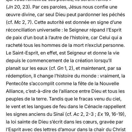
(
Jn
20, 23). Par ces paroles, Jésus nous confie une
œuvre divine, car seul Dieu peut pardonner les péchés
(cf.
Mc
2, 7). Cette autorité est donnée en signe d’une
réconciliation universelle : le Seigneur répand l’Esprit
de paix d’un bout à l’autre de l’histoire, car Celui qui a
racheté tous les hommes de la mort n’exclut personne.
Le Saint-Esprit, en effet, est Seigneur et donne la vie
depuis le commencement de la création lorsqu’Il
planait sur les eaux (cf.
Gn
1, 2), et maintenant, par sa
rédemption, Il change l’histoire du monde : vraiment, la
Pentecôte s’accomplit comme la fête de la Nouvelle
Alliance, c’est-à-dire de l’alliance entre Dieu et tous les
peuples de la terre. Tandis que le fracas venu du ciel,
le vent et les langues de feu dans le Cénacle rappellent
les signes anciens du Sinaï (cf.
Ac
2, 2-3 ;
Ex
19, 16-19),
la loi sainte de Dieu s’écrit dans les cœurs, gravée par
l’Esprit avec des lettres d’amour dans la chair du Christ