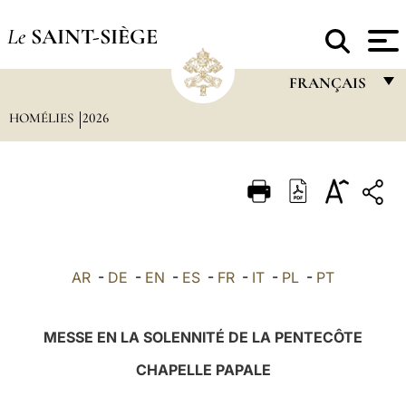
Le
SAINT-SIÈGE
FRANÇAIS
HOMÉLIES
2026
FRANÇAIS
ENGLISH
ITALIANO
PORTUGUÊS
ESPAÑOL
AR
-
DE
-
EN
-
ES
-
FR
-
IT
-
PL
-
PT
DEUTSCH
POLSKI
MESSE EN LA SOLENNITÉ DE LA PENTECÔTE
العربيّة
CHAPELLE PAPALE
中文