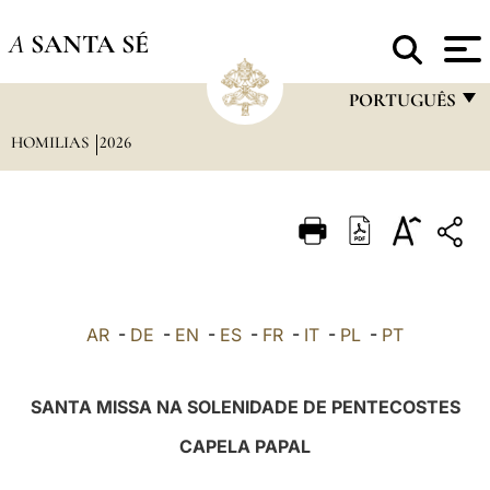
A
SANTA SÉ
PORTUGUÊS
HOMILIAS
2026
FRANÇAIS
ENGLISH
ITALIANO
PORTUGUÊS
ESPAÑOL
AR
-
DE
-
EN
-
ES
-
FR
-
IT
-
PL
-
PT
DEUTSCH
POLSKI
SANTA MISSA NA SOLENIDADE DE PENTECOSTES
العربيّة
CAPELA PAPAL
中文