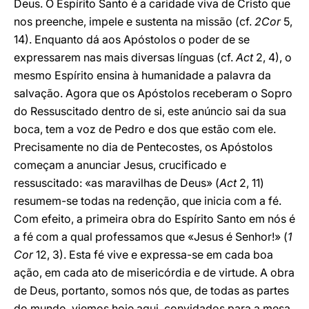
Deus. O Espírito Santo é a caridade viva de Cristo que
nos preenche, impele e sustenta na missão (cf.
2Cor
5,
14). Enquanto dá aos Apóstolos o poder de se
expressarem nas mais diversas línguas (cf.
Act
2, 4), o
mesmo Espírito ensina à humanidade a palavra da
salvação. Agora que os Apóstolos receberam o Sopro
do Ressuscitado dentro de si, este anúncio sai da sua
boca, tem a voz de Pedro e dos que estão com ele.
Precisamente no dia de Pentecostes, os Apóstolos
começam a anunciar Jesus, crucificado e
ressuscitado: «as maravilhas de Deus» (
Act
2, 11)
resumem-se todas na redenção, que inicia com a fé.
Com efeito, a primeira obra do Espírito Santo em nós é
a fé com a qual professamos que «Jesus é Senhor!» (
1
Cor
12, 3). Esta fé vive e expressa-se em cada boa
ação, em cada ato de misericórdia e de virtude. A obra
de Deus, portanto, somos nós que, de todas as partes
do mundo, viemos hoje aqui, convidados para a mesa