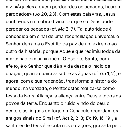
diz: «Àqueles a quem perdoardes os pecados, ficarão
perdoados» (
Jo
20, 23). Com estas palavras, Jesus
confia-nos uma obra divina, porque só Deus pode
perdoar os pecados (cf.
Mc
2, 7). Tal autoridade é
concedida em sinal de uma reconciliação universal: o
Senhor derrama o Espírito da paz de um extremo ao
outro da história, porque Aquele que redimiu todos da
morte não exclui ninguém. O Espírito Santo, com
efeito, é o Senhor que dá a vida desde o início da
criação, quando pairava sobre as águas (cf.
Gn
1, 2), e
agora, com a sua redenção, transforma a história do
mundo: na verdade, o Pentecostes realiza-se como
festa da Nova Aliança: a aliança entre Deus e todos os
povos da terra. Enquanto o ruído vindo do céu, o
vento e as línguas de fogo no Cenáculo recordam os
antigos sinais do Sinai (cf.
Act
2, 2-3;
Ex
19, 16-19), a
santa lei de Deus é escrita nos corações, gravada pelo