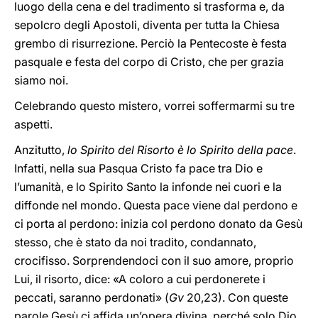
luogo della cena e del tradimento si trasforma e, da
sepolcro degli Apostoli, diventa per tutta la Chiesa
grembo di risurrezione. Perciò la Pentecoste è festa
pasquale e festa del corpo di Cristo, che per grazia
siamo noi.
Celebrando questo mistero, vorrei soffermarmi su tre
aspetti.
Anzitutto,
lo Spirito del Risorto è lo Spirito della pace
.
Infatti, nella sua Pasqua Cristo fa pace tra Dio e
l’umanità, e lo Spirito Santo la infonde nei cuori e la
diffonde nel mondo. Questa pace viene dal perdono e
ci porta al perdono: inizia col perdono donato da Gesù
stesso, che è stato da noi tradito, condannato,
crocifisso. Sorprendendoci con il suo amore, proprio
Lui, il risorto, dice: «A coloro a cui perdonerete i
peccati, saranno perdonati» (
Gv
20,23). Con queste
parole Gesù ci affida un’opera divina, perché solo Dio