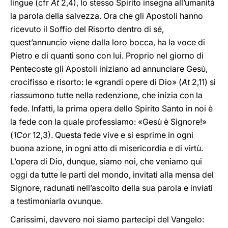
lingue (cfr
At
2,4), lo stesso Spirito insegna all’umanità
la parola della salvezza. Ora che gli Apostoli hanno
ricevuto il Soffio del Risorto dentro di sé,
quest’annuncio viene dalla loro bocca, ha la voce di
Pietro e di quanti sono con lui. Proprio nel giorno di
Pentecoste gli Apostoli iniziano ad annunciare Gesù,
crocifisso e risorto: le «grandi opere di Dio» (
At
2,11) si
riassumono tutte nella redenzione, che inizia con la
fede. Infatti, la prima opera dello Spirito Santo in noi è
la fede con la quale professiamo: «Gesù è Signore!»
(
1Cor
12,3). Questa fede vive e si esprime in ogni
buona azione, in ogni atto di misericordia e di virtù.
L’opera di Dio, dunque, siamo noi, che veniamo qui
oggi da tutte le parti del mondo, invitati alla mensa del
Signore, radunati nell’ascolto della sua parola e inviati
a testimoniarla ovunque.
Carissimi, davvero noi siamo partecipi del Vangelo: