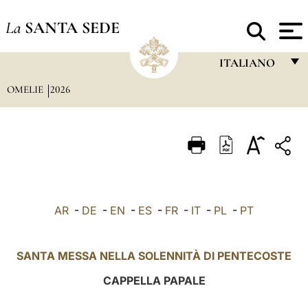
La
SANTA SEDE
ITALIANO
OMELIE
2026
FRANÇAIS
ENGLISH
ITALIANO
PORTUGUÊS
ESPAÑOL
AR
-
DE
-
EN
-
ES
-
FR
-
IT
-
PL
-
PT
DEUTSCH
POLSKI
SANTA MESSA NELLA SOLENNITÀ DI PENTECOSTE
العربيّة
CAPPELLA PAPALE
中文