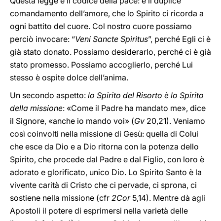
Questa legge è il codice della pace: è il duplice
comandamento dell’amore, che lo Spirito ci ricorda a
ogni battito del cuore. Col nostro cuore possiamo
perciò invocare: “
Veni Sancte Spiritus
”, perché Egli ci è
già stato donato. Possiamo desiderarlo, perché ci è già
stato promesso. Possiamo accoglierlo, perché Lui
stesso è ospite dolce dell’anima.
Un secondo aspetto:
lo Spirito del Risorto è lo Spirito
della missione
: «Come il Padre ha mandato me», dice
il Signore, «anche io mando voi» (
Gv
20,21). Veniamo
così coinvolti nella missione di Gesù: quella di Colui
che esce da Dio e a Dio ritorna con la potenza dello
Spirito, che procede dal Padre e dal Figlio, con loro è
adorato e glorificato, unico Dio. Lo Spirito Santo è la
vivente carità di Cristo che ci pervade, ci sprona, ci
sostiene nella missione (cfr
2Cor
5,14). Mentre dà agli
Apostoli il potere di esprimersi nella varietà delle