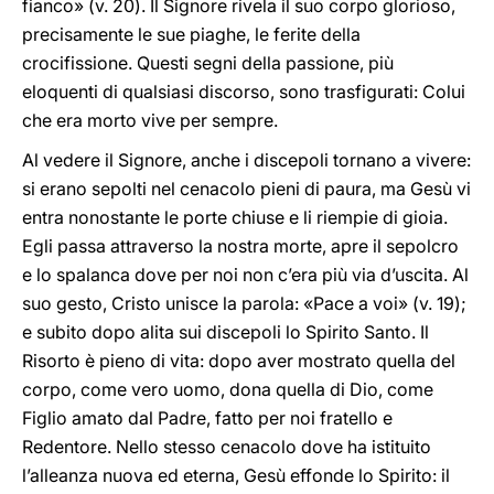
fianco» (v. 20). Il Signore rivela il suo corpo glorioso,
precisamente le sue piaghe, le ferite della
crocifissione. Questi segni della passione, più
eloquenti di qualsiasi discorso, sono trasfigurati: Colui
che era morto vive per sempre.
Al vedere il Signore, anche i discepoli tornano a vivere:
si erano sepolti nel cenacolo pieni di paura, ma Gesù vi
entra nonostante le porte chiuse e li riempie di gioia.
Egli passa attraverso la nostra morte, apre il sepolcro
e lo spalanca dove per noi non c’era più via d’uscita. Al
suo gesto, Cristo unisce la parola: «Pace a voi» (v. 19);
e subito dopo alita sui discepoli lo Spirito Santo. Il
Risorto è pieno di vita: dopo aver mostrato quella del
corpo, come vero uomo, dona quella di Dio, come
Figlio amato dal Padre, fatto per noi fratello e
Redentore. Nello stesso cenacolo dove ha istituito
l’alleanza nuova ed eterna, Gesù effonde lo Spirito: il