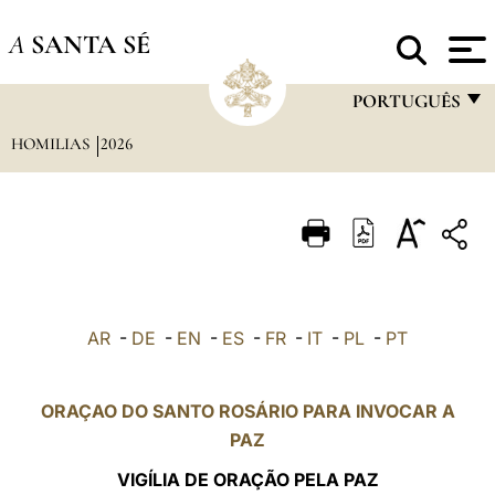
A
SANTA SÉ
PORTUGUÊS
HOMILIAS
2026
FRANÇAIS
ENGLISH
ITALIANO
PORTUGUÊS
ESPAÑOL
AR
-
DE
-
EN
-
ES
-
FR
-
IT
-
PL
-
PT
DEUTSCH
POLSKI
ORAÇAO DO SANTO ROSÁRIO PARA INVOCAR A
PAZ
العربيّة
VIGÍLIA DE ORAÇÃO PELA PAZ
中文