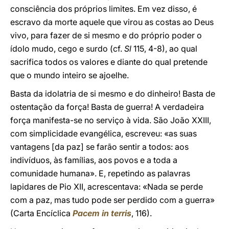
consciência dos próprios limites. Em vez disso, é
escravo da morte aquele que virou as costas ao Deus
vivo, para fazer de si mesmo e do próprio poder o
ídolo mudo, cego e surdo (cf.
Sl
115, 4-8), ao qual
sacrifica todos os valores e diante do qual pretende
que o mundo inteiro se ajoelhe.
Basta da idolatria de si mesmo e do dinheiro! Basta de
ostentação da força! Basta de guerra! A verdadeira
força manifesta-se no serviço à vida. São João XXIII,
com simplicidade evangélica, escreveu: «as suas
vantagens [da paz] se farão sentir a todos: aos
indivíduos, às famílias, aos povos e a toda a
comunidade humana». E, repetindo as palavras
lapidares de Pio XII, acrescentava: «Nada se perde
com a paz, mas tudo pode ser perdido com a guerra»
(Carta Encíclica
Pacem in terris
, 116).