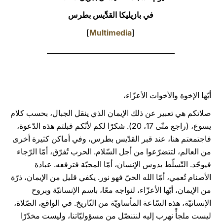
في بازيليكا القدِّيس بطرس
LATINE
]
Multimedia
[
_____________________________________
أيّها الإخوة والأخوات الأعزّاء،
صلاتكم هي تعبير عن ذلك الإيمان الذي ينقل الجبال، بحسب كلام
يسوع، (راجع متّى 17، 20). شكرًا لكم لأنّكم قبلتم هذه الدّعوة،
فاجتمعتم هنا، عند قبر القدّيس بطرس، وفي أماكن كثيرة أخرى
من العالم، لتتضرّعوا من أجل السّلام. الحرب تُفرّق، أمّا الرّجاء
فيوحّد. التّسلّط يدوس الإنسان، أمّا المحبّة فترفعه. عبادة
الأصنام تُعمي، أمّا الله الحيّ فهو نور. يكفي قليل من الإيمان، ذرّة
من الإيمان، أيّها الأعزّاء، لنواجه معًا، باسم الإنسانيّة وبروح
الإنسانيّة، هذه السّاعة المأساويّة من التّاريخ. في الواقع، الصّلاة،
ليست ملجأً نهرب إليه لنتنصّل من مسؤوليّاتنا، وليست مخدّرًا