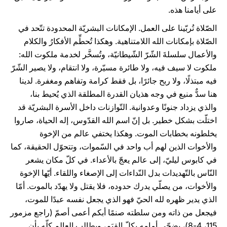
على أيامنا هذه.
الصّلاة تُربّينا على العمل. الإمكانات البشريّة المحدودة تتّحد في
الصّلاة بإمكانات الله اللامتناهية. وهكذا تُحطِّم الأفكارُ والكلام
والأعمال سلسلةَ الشّرّ الشّيطانيّة، وتُسخَّر لخدمة ملكوت الله:
ملكوت لا سيف فيه، ولا طائرة مسيّرة، ولا انتقام، ولا يصير الشّرّ
فيه مبتذلًا، ولا ربح جائرًا، بل فقط كرامة وتفاهم ومغفرة. لدينا
هنا سدٌّ منيع في وجه هذيان القدرة المطلقة الذي يُحيط بنا،
والذي يزداد جنونًا وعدوانية. التّوازنات داخل الأسرة البشريّة قد
اختلّت بشكل خطير. بل إنّ اسم الله القدّوس، إله الحياة، صاروا
يخلطونه بخطابات الموت. وهكذا يختفي عالم من الإخوة
والأخوات الذين لهم أب واحد في السّموات، وتتحوّل الحقيقة، كما
في كابوس ليليّ، إلى عالم يعجّ بالأعداء. في كلّ مكان يشعر
النّاس بالتّهديدات بدل النّداءات إلى الإصغاء واللقاء. أيّها الإخوة
والأخوات، من يصلّي يدرك حدوده، فلا يقتل ولا يهدّد بالموت. أمّا
الذي يدير ظهره لله الحيّ فهو الذي يجعل نفسه عبدًا للموت،
فيجعل من ذاته ومن سلطته صنمًا أبكم أعمى أصمّ (راجع مزمور
115، 4-8)، يضحّي أمامه بكلّ القِيَم، ويطالب العالم كلّه بأن