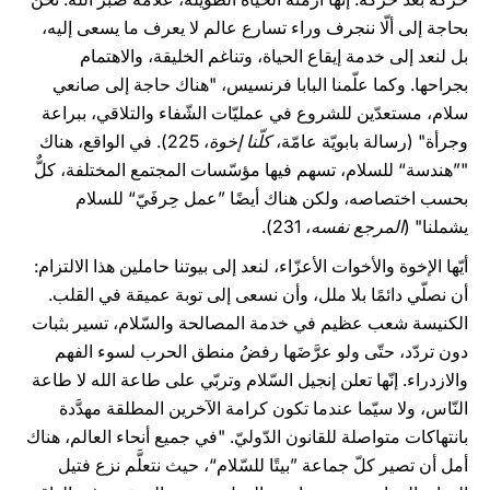
بحاجة إلى ألّا ننجرف وراء تسارع عالم لا يعرف ما يسعى إليه،
بل لنعد إلى خدمة إيقاع الحياة، وتناغم الخليقة، والاهتمام
بجراحها. وكما علّمنا البابا فرنسيس، "هناك حاجة إلى صانعي
سلام، مستعدّين للشروع في عمليّات الشّفاء والتلاقي، ببراعة
وجرأة" (رسالة بابويّة عامّة،
كلّنا إخوة
، 225). في الواقع، هناك
"”هندسة“ للسلام، تسهم فيها مؤسّسات المجتمع المختلفة، كلٌّ
بحسب اختصاصه، ولكن هناك أيضًا ”عمل حِرفَيّ“ للسلام
يشملنا" (
المرجع نفسه
، 231).
أيّها الإخوة والأخوات الأعزّاء، لنعد إلى بيوتنا حاملين هذا الالتزام:
أن نصلّي دائمًا بلا ملل، وأن نسعى إلى توبة عميقة في القلب.
الكنيسة شعب عظيم في خدمة المصالحة والسّلام، تسير بثبات
دون تردّد، حتّى ولو عرَّضَها رفضُ منطق الحرب لسوء الفهم
والازدراء. إنّها تعلن إنجيل السّلام وتربّي على طاعة الله لا طاعة
النّاس، ولا سيّما عندما تكون كرامة الآخرين المطلقة مهدَّدة
بانتهاكات متواصلة للقانون الدّوليّ. "في جميع أنحاء العالم، هناك
أمل أن تصير كلّ جماعة ”بيتًا للسّلام“، حيث نتعلَّم نزع فتيل