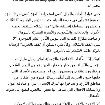
ينحني له.
كفى عبادةً للذات وللمال! كفى استعراضًا للقوّة! كفى حربًا! القوّة
الحقيقيّة تتجلّى في خدمة الحياة. كتب القدّيس البابا يوحنّا الثّالث
والعشرون ببساطة إنجيليّة، قال: "مِن السّلام يستفيد الجميع:
الأفراد، والعائلات، والشّعوب، والأسرة البشريّة بأسرها".
وأضاف، مكرّرًا كلمات البابا بيوس الثّاني عشر الموجزة: "لا
شيء يُفقد بالسّلام، وكلّ شيء يمكن أن يُفقد بالحرب" (رسالة
بابويّة عامّة،
السّلام على الأرض
، 62).
لنوحّد إذًا الطّاقات الأخلاقيّة والرّوحيّة لملايين، بل مليارات
الرّجال والنّساء، من كبار وصغار، الذين يؤمنون اليوم بالسّلام،
ويختارون السّلام، ويضمدون الجِراح، ويصلحون الأضرار التي
خلّفها جنون الحرب. إنّي أتلقّى رسائل كثيرة من أطفال من
مناطق النّزاع: وعند قراءتها يُدرك الإنسان، ببراءةٍ صادقة، هولَ
ولاإنسانيّة الأفعال التي يتباهى بها بعض البالغين. لنصغِ إلى صوت
الأطفال!
أيّها الإخوة والأخوات الأعزّاء، نعم، هناك مسؤوليّات لا يمكن