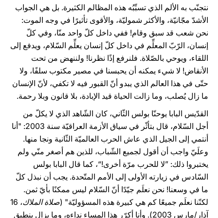
نتجنّب به الألم الذي تسبِّبُه هذه المظالم الكثيرة. بل هي الجواب
الأشدّ مجّانيّة، والأكثر شموليّة، والأقوى تأثيرًا في وجه الموت:
نحن شعب قد سبق وقام! ففي داخل كلّ واحد منّا، وفي كلّ
إنسان، الرّبّ المعلِّم في داخل كلّ إنسان يعلِّم السّلام، ويدفع إلى
اللقاء، ويوحي بالصّلاة. فلنرفع إذًا نظرنا! ولننهض من تحت
الأنقاض! لا شيء يمكنه أن يحبسنا في مصير مكتوب سلفًا، ولا
حتّى في هذا العالم الذي يبدو أنّ القبور فيه لا تكفي، لأنّ الإنسان
ما زال يُصلب، وما زالت الحياة قيد الإبادة، بلا قانون وبلا رحمة.
القدّيس البابا يوحنّا بولس الثّاني، كان الشّاهد الذي لا يكلّ من
أجل السّلام، قال بتأثّر في سياق الأزمة العراقيّة سنة 2003: "أنا
أنتمي إلى الجيل الذي عاش الحرب العالميّة الثّانية ونجا منها.
وعلَيّ واجب أن أقول لجميع الشّباب، للذين هم أصغر منّي ولم
يختبروا ذلك: ”لا للحرب مرّة أخرى!“، كما قال البابا بولس
السّادس في زيارته الأولى إلى الأمم المتّحدة. يجب أن نبذل كلّ
ما في وسعنا! نحن نعلَم جيّدًا أنّ السّلام ليس ممكنًا بأيّ ثمن.
لكنّنا نعلَم جميعًا كم هي كبيرة هذه المسؤوليّة" (
صلاة الملاك
، 16
آذار/مارس 2003). وأنا أكرّر هذا المساء نداءه، وما يزال ينطبق