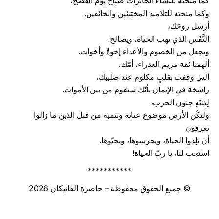
كما منحته للنّساء الحائرات صباح يوم الفصح،
وكما منحته للتلاميذ المختبئين والخائفين.
أرسل روحَك،
النَّفَس الذي يهب الحياة، ويصالح،
ويجعل من الخصوم والأعداء إخوةً وأخوات.
ألهمنا ثقة مريم العذراء، أمّك،
التي وقفت بقلبٍ مكلوم عند صليبك،
راسخة في الإيمان بأنّك ستقوم من بين الأموات.
لِيَنتَهِ جنون الحرب،
ولتكُن الأرض موضوع عناية وتنمية من قبل الذين ما زالوا
يعرفون
أن يَلِدوا الحياة، ويحرسوها، ويحبّوها.
استجب لنا، يا ربّ الحياة!
***********
© جميع الحقوق محفوظة – حاضرة الفاتيكان 2026