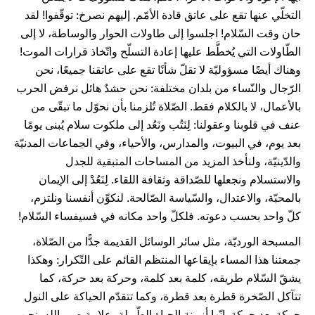
التخلّي عنها تقع على عاتق قادة الأمّم. إليهم نصرخ: توقّفوا! لقد
حان وقت السّلام! اجلسوا إلى طاولات الحوار والوساطة، لا إلى
الطّاولات التي يُخطَّط عليها إعادة التسلّح واتّخاذ قرارات الموت!
وهناك أيضًا مسؤوليّة لا تقلّ شأنًا تقع على عاتقنا جميعًا، نحن
الرّجال والنّساء من بلدان مختلفة: نحن حشدٌ هائل نرفض الحرب
بالأعمال، لا بالكلام فقط. الصّلاة تُلزمنا بأن نحوّل ما تبقّى من
عنف في قلوبنا وعقولنا: لِنَتُب ونَعُد إلى ملكوت سلام يُبنى يومًا
بعد يوم، في البيوت، والمدارس، والأحياء، وفي الجماعات المدنيّة
والدّينيّة، ولنأخذ المزيد من المساحات المتبقية للجدل
والاستسلام ونجعلها للصّداقة وثقافة اللقاء. لِنَعُدْ إلى الإيمان
بالمحبّة، والاعتدال، والسّياسة الصّالحة. لنكوِّن أنفسنا ونلتزم،
كلّ واحد بحسب دعوته. فلكلّ واحد مكانه في فسيفساء السّلام!
المسبحة الورديّة، مثل سائر الوسائل القديمة جدًّا من الصّلاة،
جمعتنا هذا المساء بإيقاعها المنتظم القائم على التّكرار: وهكذا
يشقّ السّلام طريقه، كلمة بعد كلمة، وحركة بعد حركة، كما
تتآكل الصّخرة قطرة بعد قطرة، وكما تتقدّم الحياكة على النول
حركة بعد حركة. إنّها أزمنة الحياة الطّويلة، علامة صبر الله. نحن