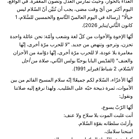
العداء بالحوار، وحيث نمارس العدل ونصون المغفرة. في الواقع،
اليوم أكثر من أيّ وقت مضى، يجب أن نُبَيِّن أنّ السّلام ليس
خيالًا" (رسالة في اليوم العالميّ التَّاسع والخمسين للسَّلام، 1
كانون الثَّاني/يناير 2026).
أيّها الإخوة والأخوات من كلّ لغة وشعب وأمّة: نحن عائلة واحدة
تحزن، وترجو، وتنهض من جديد. "لا للحرب مرّة أخرى، إنّها
مغامرة بلا عودة، لا للحرب مرّة أخرى، إنّها دوّامة من الأحزان
والعنف" (القدّيس البابا يوحنّا بولس الثّاني،
صلاة من أجل
السّلام
، 2 شباط/فبراير 1991).
أيّها الأعزّاء، السّلام لكم جميعًا! إنّه سلام المسيح القائم من بين
الأموات، ثمرة ذبيحة حبّه على الصّليب. ولهذا نرفع إليه صلاتنا
ونقول:
أيّها الرّبّ يسوع،
أنت غلبت الموت بلا سلاح ولا عنف:
وأزلتَ سلطانه بقوّة السّلام.
امنحنا سلامك،