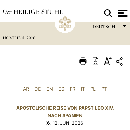
Der
HEILIGE STUHL
DEUTSCH
HOMILIEN
2026
FRANÇAIS
ENGLISH
ITALIANO
PORTUGUÊS
ESPAÑOL
AR
-
DE
-
EN
-
ES
-
FR
-
IT
-
PL
-
PT
DEUTSCH
POLSKI
APOSTOLISCHE REISE VON PAPST LEO XIV.
NACH SPANIEN
العربيّة
(6.-12. JUNI 2026)
中文