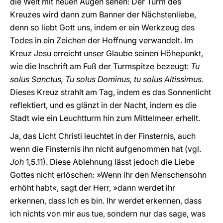
die Welt mit neuen Augen sehen: Der Turm des
Kreuzes wird dann zum Banner der Nächstenliebe,
denn so liebt Gott uns, indem er ein Werkzeug des
Todes in ein Zeichen der Hoffnung verwandelt. Im
Kreuz Jesu erreicht unser Glaube seinen Höhepunkt,
wie die Inschrift am Fuß der Turmspitze bezeugt:
Tu
solus Sanctus, Tu solus Dominus, tu solus Altissimus
.
Dieses Kreuz strahlt am Tag, indem es das Sonnenlicht
reflektiert, und es glänzt in der Nacht, indem es die
Stadt wie ein Leuchtturm hin zum Mittelmeer erhellt.
Ja, das Licht Christi leuchtet in der Finsternis, auch
wenn die Finsternis ihn nicht aufgenommen hat (vgl.
Joh
1,5.11). Diese Ablehnung lässt jedoch die Liebe
Gottes nicht erlöschen: »Wenn ihr den Menschensohn
erhöht habt«, sagt der Herr, »dann werdet ihr
erkennen, dass Ich es bin. Ihr werdet erkennen, dass
ich nichts von mir aus tue, sondern nur das sage, was