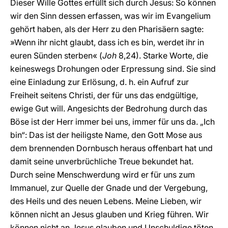
Dieser Wille Gottes erfüllt sich durch Jesus: So können
wir den Sinn dessen erfassen, was wir im Evangelium
gehört haben, als der Herr zu den Pharisäern sagte:
»Wenn ihr nicht glaubt, dass ich es bin, werdet ihr in
euren Sünden sterben« (
Joh
8,24). Starke Worte, die
keineswegs Drohungen oder Erpressung sind. Sie sind
eine Einladung zur Erlösung, d. h. ein Aufruf zur
Freiheit seitens Christi, der für uns das endgültige,
ewige Gut will. Angesichts der Bedrohung durch das
Böse ist der Herr immer bei uns, immer für uns da. „Ich
bin“: Das ist der heiligste Name, den Gott Mose aus
dem brennenden Dornbusch heraus offenbart hat und
damit seine unverbrüchliche Treue bekundet hat.
Durch seine Menschwerdung wird er für uns zum
Immanuel, zur Quelle der Gnade und der Vergebung,
des Heils und des neuen Lebens. Meine Lieben, wir
können nicht an Jesus glauben und Krieg führen. Wir
können nicht an Jesus glauben und Unschuldige töten.