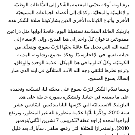
برشلونة، أوجّه تحيّتي المفعمة بالشّكر إلى السُّلطات الوطنيّة
والإقليميّة والمحليّة، وكذلك إلى أعضاء الجماعات المسيحيّة
الأخرى وأتباع الدّيانات الأخرى الذين يشاركوننا صلاة الشّكر هذه.
بازيليكا العائلة المقدّسة تستقبلنا اليوم، فاتحةً أبوابها مثل ذراعين
ممدودَتَين تدعوان كلّ واحد إلى هذا المذبح، وإلى الإصغاء إلى
كلمة الله التي تجعل منّا عائلةً يحبّها الرّبّ يسوع، وتتغذّى من
حياته نفسها في الإفخارستيّا. وهكذا تجتمع برشلونة، المدينة
الكونتيّة، وكلّ كتالونيا في هذا الهيكل، علامة الوَحدة والوِفاق،
وترفع نظرها لتلتقي وجه الله الآب، المتلألئ في ابنه الذي صار
إنسانًا، يسوع المسيح.
وبينما نقدّم الشّكر للرّبّ يسوع على محبّته لنا، لنسبّحه ونحمده
على ما يصنعه في حياتنا. ولنشكره بصورة خاصّة على هذه
البازيليكا الاستثنائيّة التي كرّسها البابا بندكتس السّادس عشر
سنة 2010، وذكّرنا بأنّها علامة منظورة لله غير المنظور، وترتفع
أبراجها لمجده (راجع
عظة التّكريس
، 7 تشرين الثّاني/نوفمبر
2010). واستمرارًا للصّلاة التي رفعها سلفي، سأبارك بعد قليل