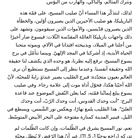
ونترك المتألّم، والباكي، والهارب من البؤس.
لذلك، لنتذكّر هذا المساء أنّ صليب المسيح، على قمّة هذه
البازيليكا، هو صليب الأخيرين الذين يصيرون أوّلين، والخطأة
الذين يصيرون قدّيسين، والأموات الذين سيقومون. وتشهد على
ذلك واجهات بازيليكا العائلة المقدّسة الثّلاث: فيسوع صار أخيرًا
من أجلنا في الميلاد، وبذبيحته افتدانا في الآلام، وبموته منحنا
الحياة الأبدية، إذ أشركنا في المجد الإلهيّ. وبينما نتأمّل في برج
يسوع المسيح، نرفع إليه نظرنا، هو وحده الذي يكشف لنا حقيقة
الله وحقيقة أنفسنا. وعندما ننظر إلى المسيح نستطيع أن نرى
العالم بعيون متجدّدة: فبرج الصّليب يصير عندئذٍ رايةً للمحبّة، لأنّ
الله أحبّنا هكذا، فحوّل أداة موت إلى علامة رجاء. وفي صليب
يسوع يبلغ إيمانُنا قمّته، كما يعلن النّقش الموضوع عند قاعدة
البرج: ”أنت وحدك القدوس، أنت وحدك الرّبّ، أنت وحدك
العليّ“. هذا الصّليب يلمع نهارًا، ويعكس نور الشّمس، ويسطع في
الليل، فينير المدينة كمنارة مفتوحة على البحر الأبيض المتوسّط.
نعم، نور المسيح يشرق في الظّلمات، وإن كانت الظّلمات لم
تدركه (راجع يوحنّا 1، 5. 11). غير أنّ هذا الرّفض لا يُبطل محبّة