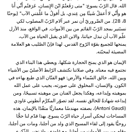
الله. قال الرّبّ يسوع: "متى رَفَعتُمُ ابْنَ الإِنسان، عَرَفتُم أَنِّي أَنا
هو وأَنِّي لا أَعمَلُ شَيئًا مِن عِندي، بل أَقولُ ما عَلَّمَني الآب" (يوحنّا
8، 28). من الضّروريّ أن نمر عبر آلام الرّبّ المصلوب لكي
نستَنير بمجد الرّبّ القائم من بين الأموات. في الواقع، منذ الأزل
علّم الآب أن نبذل حياتنا، والابن الذي يقبل الحياة من الآب،
يمنحها للجميع بقوّة الرّوح القدس. لهذا فإنّ الصّليب هو العلامة
المضيئة لمحبّته.
الإيمان هو الذي يمنح الحجارة شكلها، ويعطي هذا البناء الذي
نجتمع فيه معناه. وفي صلاتنا نكتشف الرّابط الأصليّ بين الأشياء
وبين الله، خالق السّماء والأرض: فهو الفنّان الذي طبع بهاءه في
الكون. والإنسان، المخلوق على صورته، يجيب على عمل الله
بموهبته وإبداعه، وهكذا يجعل الفنان من موهبته تسبيحًا، ومن
إبداعه شهادةً للخالق نفسه. لقد تصوّر المكرَّم أنطوني غاودي
(Antoni Gaudì)، بصفته مهندسًا معماريًّا متقّدًا بالإيمان، هذه
المساحات ليحكي أسرار حياة الرّبّ يسوع. بهذا قدّم لنا حجًّا
روحيًّا يقود إلى لقاء المسيح الذي ولد من أجلنا، ومات من أجلنا،
وقام من بين الأموات من أجلنا. مع غاودي، وإذ نحيي الذّكرى