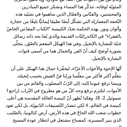
المئويّة لوفاته، نتذكّر هذا المساء ونشكر جميع المبادرين
والمحسنين، والفنّانين والعمّال الذين ساهموا في تشيّيد هذه
التّحفة المعماريّة التي تشكّل أيضًا تعليمًا إيمانيًّا بليغًا من حجارة
وألوان ونور. بهذه الحكمة تجدّد الكنيسة ”الكتاب المقدّس الخاصّ
بالفقراء“ في الكاتدرائيّات القديمة،والذي يُعدّ بحد ذاته رسائل
غنيّة للبشارة بالإنجيل. وفي هذا الهيكل المفعم بالصّوّر، يتجلّى
بصورة أوضح كيف أنّ الفن والجمال هما من أسمى قنوات
البشارة بالإنجيل.
أيّها الإخوة والأخوات الأعزّاء، ليحفّزنا جمال هذا الهيكل على أن
نتعلّم أكثر فأكثر من معلّمنا وربّنا فنَّ العيش بحسب إنجيله.
وبينما نرفع عيوننا إليه، إلى الرّبّ المصلوب والقائم من بين
الأموات، لنلتزم برفع وجه كلّ من هو مطروح في التّراب (راجع 1
صموئيل 2، 8). وهكذا نُظهر أنّ كنيسة العائلة المقدسة هي أعلى
كنيسة في العالم، لا لكي تتصدّر التّصنيفات الدّنيويّة، بل لكي تقود
خطوات شعب الله الحاجّ في هذه الأرض، أرض كتالونيا، بالصّليب
الذي ينير المسيرة، كمصباح مشتعل في انتظار عودة المسيح