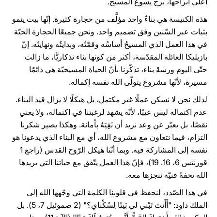
أعلى أبراجها، برج يسوع المسيح.
هذه الكنيسة هي بناءٌ واحد مؤلَّف من حجارة كثيرة. إنّها بيت ينمو
بثبات عبر السّنين وفق تصميم واحد. ونحن جميعًا الحجارة الحيّة
في هذا العمل الذي المسيحُ أساسُه وقمّتُه، وبدايتُه ونهايتُه. إنّ
بازيليكا العائلة المقدّسة، أكثر من كونها بناء تذكاريًّا، ما زالت
حتّى اليوم ورشةَ بناء، تذكّرنا بأنّ الحياة المسيحيّة هي دائمًا
مسيرة، لأنّها مشروع يتولّى الله نفسه إكماله.
لذلك نحن لا نسكن عملًا غير مكتمل، بل هيكلًا لا يزال قيد البناء.
عدم اكتماله ليس عيبًا، لأنّه يشهد لرغبتنا في اكتماله، ولا يعني
نقصًا، بل يعبّر عن وعد نريد أن نَفِيَهُ بأمانة. وهكذا يصير شكرنا
التزام، فيما نتعاون مع مشروع الله، أي مع البناء الذي يدعونا هو
نفسه إلى المشاركة فيه. وبما أنّنا هيكل الرّوح القدس (راجع 1
قورنتس 6، 16. 19)، فإنّ هذا العمل يتّفق مع حياتنا التي يريدها
الله تحفةً فنيّة ننجزها معه.
في هذا الصّدد، لنحفظ في قلوبنا الكلمة التي وجّهها الله إلى
الملك داود: "أَأَنتَ تَبْني لي بَيتًا لِسُكْناي؟" (2 صموئيل 7، 5). بل