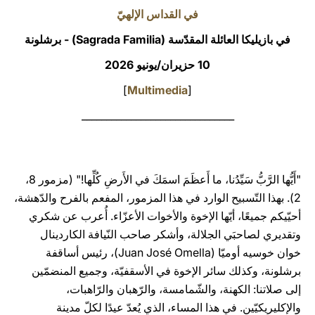
في القداس الإلهيّ
LATINE
في بازيليكا العائلة المقدّسة (Sagrada Familia) - برشلونة
10 حزيران/يونيو 2026
]
Multimedia
[
_______________________________
"أَيُّها الرَّبُّ سَيِّدُنا، ما أَعظَمَ اسمَكَ في الأَرضِ كُلِّها!" (مزمور 8،
2). بهذا التّسبيح الوارد في هذا المزمور، المفعم بالفرح والدّهشة،
أحيّيكم جميعًا، أيّها الإخوة والأخوات الأعزّاء. أُعرب عن شكري
وتقديري لصاحبَي الجلالة، وأشكر صاحب النّيافة الكاردينال
خوان خوسيه أوميّا (Juan José Omella)، رئيس أساقفة
برشلونة، وكذلك سائر الإخوة في الأسقفيّة، وجميع المنضمّين
إلى صلاتنا: الكهنة، والشّمامسة، والرّهبان والرّاهبات،
والإكليريكيّين. في هذا المساء، الذي يُعدّ عيدًا لكلّ مدينة