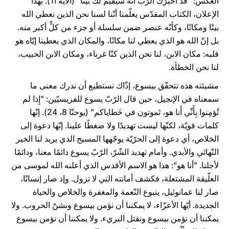
العكس: "قد أَخبَرَكَ الرَّبُّ أَنَّه سيُقيمُ لَكَ بَيتًا" (الآية 11). بهذا
الإعلان، الكتاب المقدّس يعلّمنا أنّنا لسنا نحن الذين نعطي الله
بيتًا ومكانًا، وكأنّه عنصر ضمن سلسلة أو جزء من كلٍّ أكبر منه.
بل إنّ الله هو الذي يعطي لنا مكانًا، والمكان الذي يعطينا إيّاه هو
قلبه: مكان الابن، لنا نحن الذين كنّا غرباء، ومكان الابن الحبيب،
لنا نحن الخطأة.
مشيئته هذه تتحقّق بيسوع، إذّاك نستطيع أن ندرك معنى ما
سمعناه في الإنجيل، حين قال الرّبّ يسوع للفريسيّين: "إِذا لم
تُؤمِنوا بِأَنِّي أَنا هو، تَموتون في خَطاياكم" (يوحنّا 8، 24). إنّها
كلمات قويّة، لكنّها ليست تهديدًا ولا ضغطًا علينا. إنّها دعوة إلى
الخلاص، أي دعوة إلى الحرّيّة يوجّهها المسيح الذي يريد لنا الخير
النّهائي والأبدي. وأمام تهديد الشّرّ، الرّبّ يسوع دائمًا معنا، ودائمًا
لأجلنا. ”أنا هو“: هذا هو الاسم الأقدس الذي أعلنه الله لموسى من
العلّيقة المشتعلة، فكشف أمانته التي لا تزول. وإذ صار إنسانًا،
صار لنا عمانوئيل، ينبوع النّعمة والمغفرة والخلاص والحياة
الجديدة. أيّها الأعزّاء، لا يمكننا أن نؤمن بيسوع ونشنّ الحروب. ولا
يمكننا أن نؤمن بيسوع ونقتل البريء. ولا يمكننا أن نؤمن بيسوع