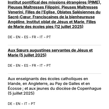
Institut pontifical des missions étrangères (PIME),
Pieuses Maîtresses Filippini, Pieuses Maîtresses
Venerini, Filles de l'Eglise, Oblates Salésiennes du
Sacré-Cœur, Franciscaines de la bienheureuse
Angéline, Institut oblat de Jésus et Marie, Filles
de Marie des écoles pies (12 juillet 2025)
-
-
-
-
-
DE
EN
ES
FR
IT
PT
Aux Sœurs augustines servantes de Jésus et
Marie (5 juillet 2025)
-
-
-
-
-
DE
EN
ES
FR
IT
PT
Aux enseignants des écoles catholiques en
Irlande, en Angleterre, au Pay de Galles et en
Écosse ; et aux jeunes du diocèse de Copenhague
(5 juillet 2025)
-
-
-
DE
EN
IT
PT