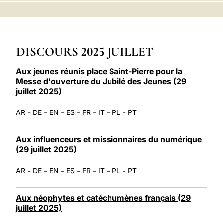
LATINE
DISCOURS 2025 JUILLET
Aux jeunes réunis place Saint-Pierre pour la
Messe d'ouverture du Jubilé des Jeunes (29
juillet 2025)
-
-
-
-
-
-
-
AR
DE
EN
ES
FR
IT
PL
PT
Aux influenceurs et missionnaires du numérique
(29 juillet 2025)
-
-
-
-
-
-
-
AR
DE
EN
ES
FR
IT
PL
PT
Aux néophytes et catéchumènes français (29
juillet 2025)