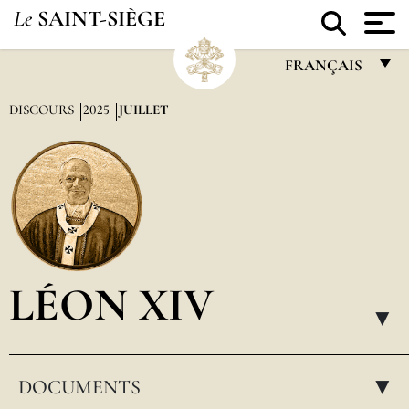
Le
SAINT-SIÈGE
FRANÇAIS
FRANÇAIS
DISCOURS
2025
JUILLET
ENGLISH
ITALIANO
PORTUGUÊS
ESPAÑOL
DEUTSCH
LÉON XIV
POLSKI
▸
العربيّة
DOCUMENTS
中文
▸