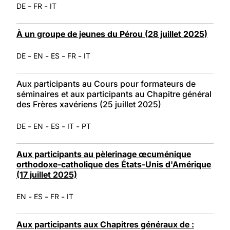
-
-
DE
FR
IT
À un groupe de jeunes du Pérou (28 juillet 2025)
-
-
-
-
DE
EN
ES
FR
IT
Aux participants au Cours pour formateurs de
séminaires et aux participants au Chapitre général
des Frères xavériens (25 juillet 2025)
-
-
-
-
DE
EN
ES
IT
PT
Aux participants au pèlerinage œcuménique
orthodoxe-catholique des États-Unis d'Amérique
(17 juillet 2025)
-
-
-
EN
ES
FR
IT
Aux participants aux Chapitres généraux de :