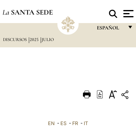
La
SANTA SEDE
ESPAÑOL
DISCURSOS
2025
JULIO
FRANÇAIS
ENGLISH
ITALIANO
PORTUGUÊS
ESPAÑOL
DEUTSCH
POLSKI
العربيّة
EN
-
ES
-
FR
-
IT
中文