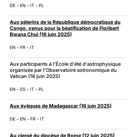
-
-
-
DE
EN
IT
PL
Aux pèlerins de la République démocratique du
Congo, venus pour la béatification de Floribert
Bwana Chui (16 juin 2025)
-
-
EN
FR
IT
Aux participants à l'École d'été d'astrophysique
organisée par l'Observatoire astronomique du
Vatican (16 juin 2025)
-
-
-
EN
ES
IT
PL
Aux évêques de Madagascar (16 juin 2025)
-
-
-
DE
EN
FR
IT
Au clergé du diocèse de Rome (12 juin 2025)