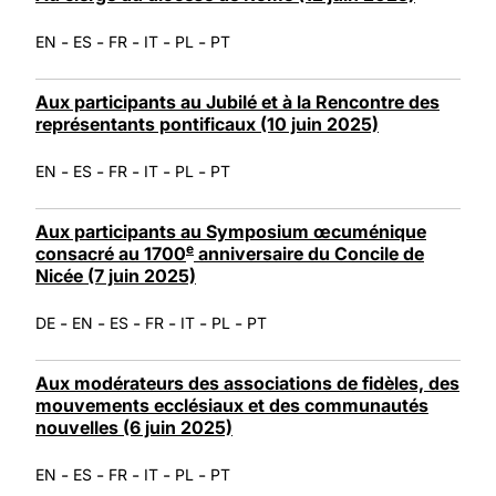
-
-
-
-
-
EN
ES
FR
IT
PL
PT
Aux participants au Jubilé et à la Rencontre des
représentants pontificaux (10 juin 2025)
-
-
-
-
-
EN
ES
FR
IT
PL
PT
Aux participants au Symposium œcuménique
e
consacré au 1700
anniversaire du Concile de
Nicée (7 juin 2025)
-
-
-
-
-
-
DE
EN
ES
FR
IT
PL
PT
Aux modérateurs des associations de fidèles, des
mouvements ecclésiaux et des communautés
nouvelles (6 juin 2025)
-
-
-
-
-
EN
ES
FR
IT
PL
PT