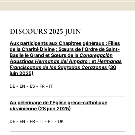
LATINE
DISCOURS 2025 JUIN
Aux participants aux Chapitres généraux : Filles
de la Charité Divine ; Sœurs de l'Ordre de Saint-
Basile le Grand et Sœurs de la
Congregación
Agustinas Hermanas del Amparo
; et
Hermanas
Franciscanas de los Sagrados Corazones
(30
juin 2025)
-
-
-
-
DE
EN
ES
FR
IT
Au pèlerinage de l'Église gréco-catholique
ukrainienne (28 juin 2025)
-
-
-
-
-
DE
EN
FR
IT
PT
UK