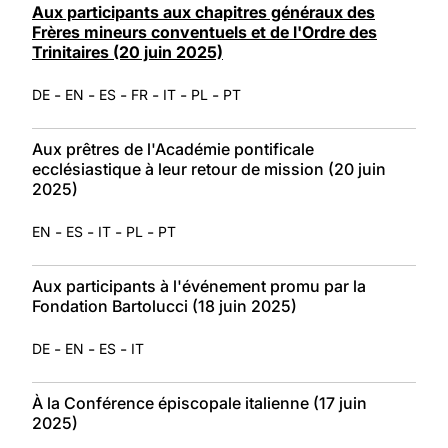
Aux participants aux chapitres généraux des
Frères mineurs conventuels et de l'Ordre des
Trinitaires (20 juin 2025)
-
-
-
-
-
-
DE
EN
ES
FR
IT
PL
PT
Aux prêtres de l'Académie pontificale
ecclésiastique à leur retour de mission (20 juin
2025)
-
-
-
-
EN
ES
IT
PL
PT
Aux participants à l'événement promu par la
Fondation Bartolucci (18 juin 2025)
-
-
-
DE
EN
ES
IT
À la Conférence épiscopale italienne (17 juin
2025)