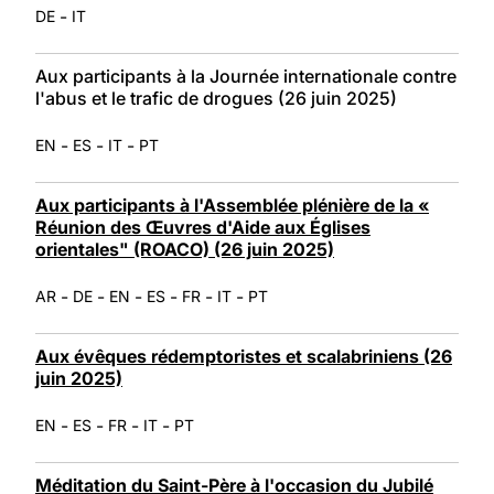
-
DE
IT
Aux participants à la Journée internationale contre
l'abus et le trafic de drogues (26 juin 2025)
-
-
-
EN
ES
IT
PT
Aux participants à l'Assemblée plénière de la «
Réunion des Œuvres d'Aide aux Églises
orientales" (ROACO) (26 juin 2025)
-
-
-
-
-
-
AR
DE
EN
ES
FR
IT
PT
Aux évêques rédemptoristes et scalabriniens (26
juin 2025)
-
-
-
-
EN
ES
FR
IT
PT
Méditation du Saint-Père à l'occasion du Jubilé