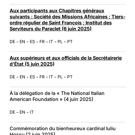
Aux participants aux Chapitres généraux
suivants : Société des Missions Africaines ; Tiers-
ordre régulier de Saint François ; Institut des
Serviteurs du Paraclet (6 juin 2025)
-
-
-
-
-
-
DE
EN
ES
FR
IT
PL
PT
Aux supérieurs et aux officials de la Secrétairerie
d'État (5 juin 2025)
-
-
-
-
-
-
DE
EN
ES
FR
IT
PL
PT
À la délégation de la « The National Italian
American Foundation » (4 juin 2025)
-
-
DE
EN
IT
Commémoration du bienheureux cardinal Iuliu
Hossu (2 juin 2025)