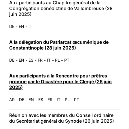
Aux participants au Chapitre général de la
Congrégation bénédictine de Vallombreuse (28
juin 2025)
-
-
DE
EN
IT
A la délégation du Patriarcat œcuménique de
Constantinople (28 juin 2025)
-
-
-
-
-
-
DE
EN
ES
FR
IT
PL
PT
Aux participants à la Rencontre pour prêtres
promue par le Dicastère pour le Clergé (26 juin
2025)
-
-
-
-
-
-
-
AR
DE
EN
ES
FR
IT
PL
PT
Réunion avec les membres du Conseil ordinaire
du Secrétariat général du Synode (26 juin 2025)