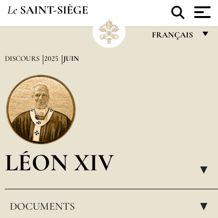
Le
SAINT-SIÈGE
FRANÇAIS
FRANÇAIS
DISCOURS
2025
JUIN
ENGLISH
ITALIANO
PORTUGUÊS
ESPAÑOL
DEUTSCH
LÉON XIV
POLSKI
▸
العربيّة
DOCUMENTS
中文
▸