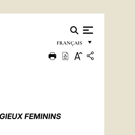
FRANÇAIS
FRANÇAIS
ENGLISH
ITALIANO
PORTUGUÊS
ESPAÑOL
DEUTSCH
GIEUX FEMININS
POLSKI