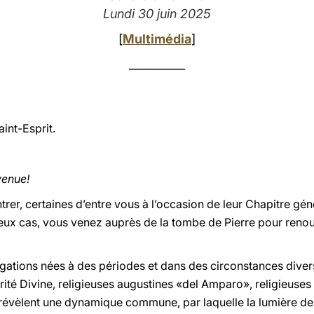
Lundi 30 juin 2025
[
Multimédia
]
__________
int-Esprit.
venue!
rer, certaines d’entre vous à l’occasion de leur Chapitre géné
 deux cas, vous venez auprès de la tombe de Pierre pour reno
tions nées à des périodes et dans des circonstances divers
harité Divine, religieuses augustines «del Amparo», religieuse
 révèlent une dynamique commune, par laquelle la lumière d