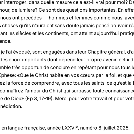
ser interroger: dans quelle mesure cela est-il vrai pour moi? 
amour, de lumière? Ce sont des questions importantes. En effe
qui nous ont précédés — hommes et femmes comme nous, avec 
choses qu’ils n’auraient sans doute jamais pensé pouvoir réal
ant les siècles et les continents, ont atteint aujourd’hui prat
ence.
 l’ai évoqué, sont engagées dans leur Chapitre général, d’autr
re des choix importants dont dépend leur propre avenir, celui d
semble très opportun de conclure en répétant pour nous tous l
Ephèse: «Que le Christ habite en vos cœurs par la foi, et qu
ez la force de comprendre, avec tous les saints, ce qu’est la 
connaîtrez l’amour du Christ qui surpasse toute connaissance
e de Dieu» (Ep 3, 17-19). Merci pour votre travail et pour votr
édiction.
e
on en langue française, année LXXVI
, numéro 8, juillet 2025.