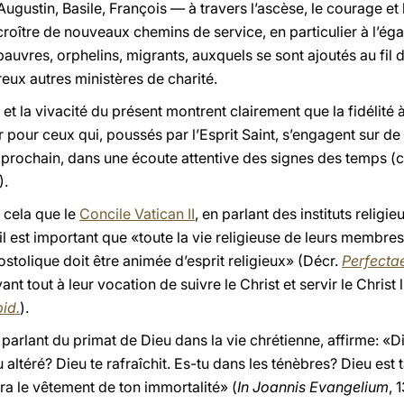
gustin, Basile, François — à travers l’ascèse, le courage et 
t croître de nouveaux chemins de service, en particulier à l’éga
 pauvres, orphelins, migrants, auxquels se sont ajoutés au fi
eux autres ministères de charité.
 et la vivacité du présent montrent clairement que la fidélité 
ur pour ceux qui, poussés par l’Esprit Saint, s’engagent sur d
prochain, dans une écoute attentive des signes des temps (cf
).
 cela que le
Concile Vatican II
, en parlant des instituts relig
 il est important que «toute la vie religieuse de leurs membres
ostolique doit être animée d’esprit religieux» (Décr.
Perfectae
ant tout à leur vocation de suivre le Christ et servir le Chr
bid.
).
parlant du primat de Dieu dans la vie chrétienne, affirme: «Di
 altéré? Dieu te rafraîchit. Es-tu dans les ténèbres? Dieu est t
era le vêtement de ton immortalité» (
In Joannis Evangelium
, 