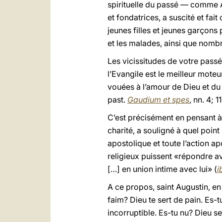
spirituelle du passé — comme Au
et fondatrices, a suscité et fai
jeunes filles et jeunes garçons
et les malades, ainsi que nombr
Les vicissitudes de votre passé
l’Evangile est le meilleur mote
vouées à l’amour de Dieu et du 
past.
Gaudium et spes
, nn. 4; 11
C’est précisément en pensant à
charité, a souligné à quel point
apostolique et toute l’action ap
religieux puissent «répondre av
[…] en union intime avec lui» (
i
A ce propos, saint Augustin, en 
faim? Dieu te sert de pain. Es-tu
incorruptible. Es-tu nu? Dieu s