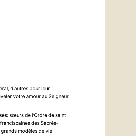
العربيّة
中文
LATINE
ral, d’autres pour leur
uveler votre amour au Seigneur
es: sœurs de l’Ordre de saint
s franciscaines des Sacrés-
e grands modèles de vie