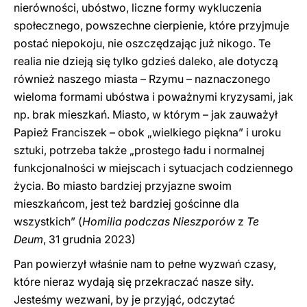
nierówności, ubóstwo, liczne formy wykluczenia
społecznego, powszechne cierpienie, które przyjmuje
postać niepokoju, nie oszczędzając już nikogo. Te
realia nie dzieją się tylko gdzieś daleko, ale dotyczą
również naszego miasta – Rzymu – naznaczonego
wieloma formami ubóstwa i poważnymi kryzysami, jak
np. brak mieszkań. Miasto, w którym – jak zauważył
Papież Franciszek – obok „wielkiego piękna” i uroku
sztuki, potrzeba także „prostego ładu i normalnej
funkcjonalności w miejscach i sytuacjach codziennego
życia. Bo miasto bardziej przyjazne swoim
mieszkańcom, jest też bardziej gościnne dla
wszystkich” (
Homilia podczas Nieszporów
z
Te
Deum
, 31 grudnia 2023)
Pan powierzył właśnie nam to pełne wyzwań czasy,
które nieraz wydają się przekraczać nasze siły.
Jesteśmy wezwani, by je przyjąć, odczytać