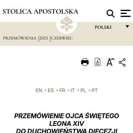
STOLICA APOSTOLSKA
POLSKI
PRZEMÓWIENIA
2025
CZERWIEC
FRANÇAIS
ENGLISH
ITALIANO
PORTUGUÊS
ESPAÑOL
EN
-
ES
-
FR
-
IT
-
PL
-
PT
DEUTSCH
POLSKI
PRZEMÓWIENIE OJCA ŚWIĘTEGO
العربيّة
LEONA XIV
DO DUCHOWIEŃSTWA DIECEZJI
中文