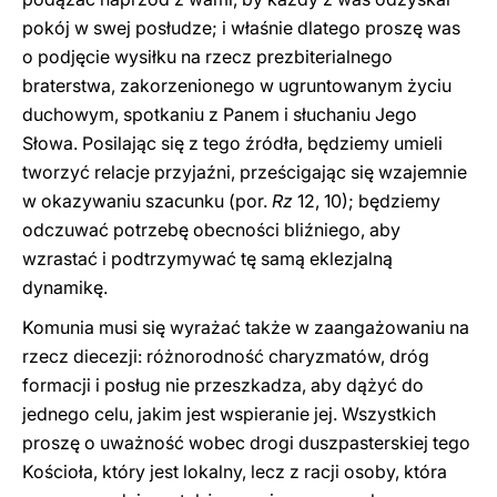
pokój w swej posłudze; i właśnie dlatego proszę was
o podjęcie wysiłku na rzecz prezbiterialnego
braterstwa, zakorzenionego w ugruntowanym życiu
duchowym, spotkaniu z Panem i słuchaniu Jego
Słowa. Posilając się z tego źródła, będziemy umieli
tworzyć relacje przyjaźni, prześcigając się wzajemnie
w okazywaniu szacunku (por.
Rz
12, 10); będziemy
odczuwać potrzebę obecności bliźniego, aby
wzrastać i podtrzymywać tę samą eklezjalną
dynamikę.
Komunia musi się wyrażać także w zaangażowaniu na
rzecz diecezji: różnorodność charyzmatów, dróg
formacji i posług nie przeszkadza, aby dążyć do
jednego celu, jakim jest wspieranie jej. Wszystkich
proszę o uważność wobec drogi duszpasterskiej tego
Kościoła, który jest lokalny, lecz z racji osoby, która