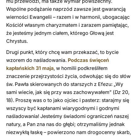
mu przewodzi, ma także wymiar powszechny.
Wspólne podążanie naprzód zawsze jest gwarancją
wierności Ewangelii – razem i w harmonii, ubogacając
Kościół własnym charyzmatem i zarazem pamiętając,
że jesteśmy jednym ciałem, którego Głową jest
Chrystus.
Drugi punkt, który chcę wam przekazać, to bycie
wzorem do naśladowania.
Podczas święceń
kapłańskich 31 maja
, w homilii podkreśliłem
znaczenie przejrzystości życia, odwołując się do słów
św. Pawła skierowanych do starszych z Efezu: „Wy
sami wiecie, jak się przy was zachowywałem” (
Dz
20,
18). Proszę was o to jako ojciec i pasterz: starajmy się
wszyscy być kapłanami wiarygodnymi i godnymi
naśladowania! Jesteśmy świadomi ograniczeń naszej
natury, a Pan zna nas do głębi; otrzymaliśmy jednak
niezwykłą łaskę – powierzono nam drogocenny skarb,