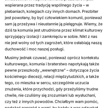
wspierana przez tradycję wspólnego życia – w
plebaniach, kolegiach czy innych domach. Prezbiter
jest powołany, by być człowiekiem komunii, ponieważ
sam ją przeżywa i nieustannie ją pielęgnuje. Wiemy, że
dziś ta komunia jest utrudniona przez klimat kulturowy
sprzyjający izolacji i zamknięciu w sobie. Nikt z nas
nie jest wolny od tych zagrożeń, które osłabiają naszą
duchowość i moc naszej posługi.
Musimy jednak czuwać, ponieważ oprócz kontekstu
kulturowego, komunia i braterstwo napotykają także
pewne przeszkody „wewnętrzne” – dotyczące życia
kościelnego diecezji, relacji międzyludzkich, a także
tego, co mieszka w sercu, szczególnie uczucia
znużenia, które przychodzi, gdy przeżyliśmy trudne
chwile, nie czuliśmy się zrozumiani lub wysłuchani,
czy też z innych powodów. Chciałbym wam pomóc,
podążać naprzód z wami, by każdy z was odzyskał