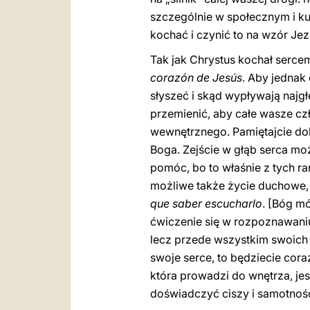
szczególnie w społecznym i k
kochać i czynić to na wzór Je
Tak jak Chrystus kochał serc
corazón de Jesús
. Aby jednak
słyszeć i skąd wypływają najgłę
przemienić, aby całe wasze c
wewnętrznego. Pamiętajcie do
Boga. Zejście w głąb serca może
pomóc, bo to właśnie z tych r
możliwe także życie duchowe,
que saber escucharlo
. [Bóg m
ćwiczenie się w rozpoznawaniu
lecz przede wszystkim swoich 
swoje serce, to będziecie cora
która prowadzi do wnętrza, jes
doświadczyć ciszy i samotnośc