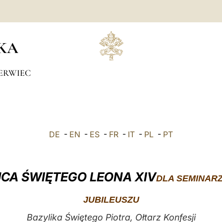
KA
ERWIEC
DE
-
EN
-
ES
-
FR
-
IT
-
PL
-
PT
CA ŚWIĘTEGO LEONA XIV
DLA SEMINARZ
JUBILEUSZU
Bazylika Świętego Piotra, Ołtarz Konfesji