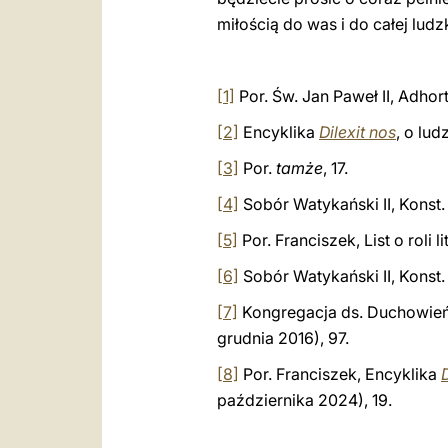
miłością do was i do całej lu
[1]
Por. Św. Jan Paweł II, Adhor
[2]
Encyklika
Dilexit nos
, o lu
[3]
Por.
tamże
, 17.
[4]
Sobór Watykański II, Konst.
[5]
Por. Franciszek, List o roli l
[6]
Sobór Watykański II, Konst.
[7]
Kongregacja ds. Duchowie
grudnia 2016), 97.
[8]
Por. Franciszek, Encyklika
D
października 2024), 19.