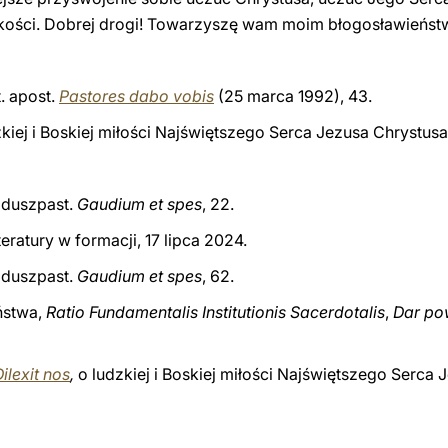
dzkości. Dobrej drogi! Towarzyszę wam moim błogosławieńs
t. apost.
Pastores dabo vobis
(25 marca 1992), 43.
dzkiej i Boskiej miłości Najświętszego Serca Jezusa Chrystus
 duszpast.
Gaudium et spes
, 22.
iteratury w formacji, 17 lipca 2024.
 duszpast.
Gaudium et spes
, 62.
ństwa,
Ratio Fundamentalis Institutionis Sacerdotalis
,
Dar po
ilexit nos
,
o ludzkiej i Boskiej miłości Najświętszego Serca