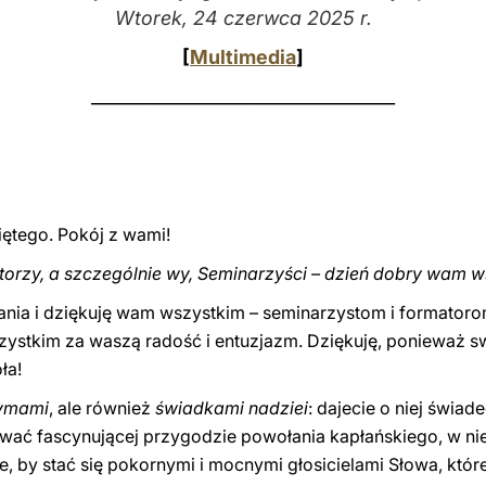
Wtorek, 24 czerwca 2025 r.
[
Multimedia
]
___________________________________
iętego. Pokój z wami!
torzy, a szczególnie wy, Seminarzyści – dzień dobry wam w
kania i dziękuję wam wszystkim – seminarzystom i formator
ystkim za waszą radość i entuzjazm. Dziękuję, ponieważ s
ła!
zymami
, ale również
świadkami nadziei
: dajecie o niej świa
rwać fascynującej przygodzie powołania kapłańskiego, w ni
, by stać się pokornymi i mocnymi głosicielami Słowa, któr