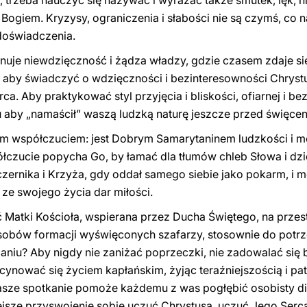
a, trzeba nauczyć się nazywać i wyrażać także smutek, lęk, n
 Bogiem. Kryzysy, ograniczenia i słabości nie są czymś, co 
 doświadczenia.
nuje niewdzięczność i żądza władzy, gdzie czasem zdaje si
 aby świadczyć o wdzięczności i bezinteresowności Chrystusa
rca. Aby praktykować styl przyjęcia i bliskości, ofiarnej i be
aby „namaścił” waszą ludzką naturę jeszcze przed święcen
m współczuciem: jest Dobrym Samarytaninem ludzkości i mówi
ółczucie popycha Go, by łamać dla tłumów chleb Słowa i dzie
zernika i Krzyża, gdy oddał samego siebie jako pokarm, i m
e ze swojego życia dar miłości.
Matki Kościoła, wspierana przez Ducha Świętego, na przes
sobów formacji wyświęconych szafarzy, stosownie do potrz
aniu? Aby nigdy nie zaniżać poprzeczki, nie zadowalać się b
scynować się życiem kapłańskim, żyjąc teraźniejszością i p
nasze spotkanie pomoże każdemu z was pogłębić osobisty d
ejsze przyswojenie sobie uczuć Chrystusa, uczuć Jego Serca.