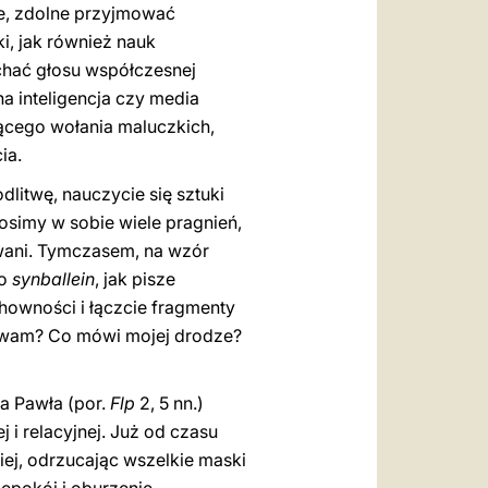
e, zdolne przyjmować
i, jak również nauk
uchać głosu współczesnej
a inteligencja czy media
zącego wołania maluczkich,
ia.
dlitwę, nauczycie się sztuki
osimy w sobie wiele pragnień,
owani. Tymczasem, na wzór
do
synballein
, jak pisze
chowności i łączcie fragmenty
eżywam? Co mówi mojej drodze?
ła Pawła (por.
Flp
2, 5 nn.)
 i relacyjnej. Już od czasu
iej, odrzucając wszelkie maski