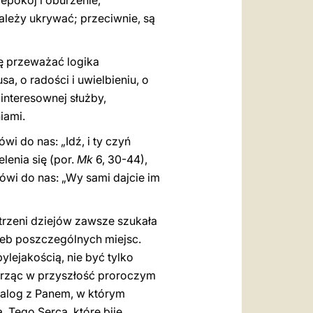
iepokój i oburzenie,
należy ukrywać; przeciwnie, są
ę przeważać logika
, o radości i uwielbieniu, o
zinteresownej służby,
iami.
 do nas: „Idź, i ty czyń
lenia się (por.
Mk
6, 30-44),
ówi do nas: „Wy sami dajcie im
trzeni dziejów zawsze szukała
eb poszczególnych miejsc.
ylejakością, nie być tylko
atrząc w przyszłość proroczym
ialog z Panem, w którym
 Tego Serca, które bije