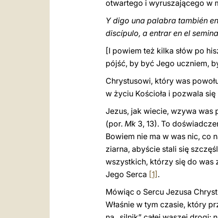
otwartego i wyruszającego w m
Y digo una palabra también en 
discípulo, a entrar en el semin
[I powiem też kilka słów po hi
pójść, by być Jego uczniem, b
Chrystusowi, który was powołuj
w życiu Kościoła i pozwala się
Jezus, jak wiecie, wzywa was 
(por.
Mk
3, 13). To doświadczen
Bowiem nie ma w was nic, co n
ziarna, abyście stali się szcz
wszystkich, którzy się do was 
Jego Serca
[1]
.
Mówiąc o Sercu Jezusa Chrystu
Właśnie w tym czasie, który pr
na „silnik” całej waszej drogi: