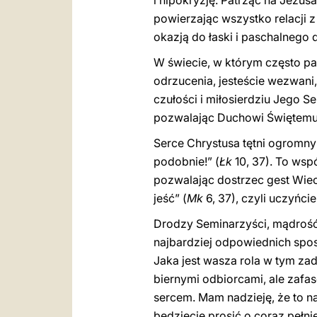
i hipokryzję. Patrząc na Jezus
powierzając wszystko relacji z
okazją do łaski i paschalnego
W świecie, w którym często pa
odrzucenia, jesteście wezwani,
czułości i miłosierdziu Jego Se
pozwalając Duchowi Świętemu 
Serce Chrystusa tętni ogromny
podobnie!” (
Łk
10, 37). To wsp
pozwalając dostrzec gest Wiec
jeść” (
Mk
6, 37), czyli uczyńci
Drodzy Seminarzyści, mądrość 
najbardziej odpowiednich spo
Jaka jest wasza rola w tym zad
biernymi odbiorcami, ale zafa
sercem. Mam nadzieję, że to 
będziecie prosić o coraz pełni