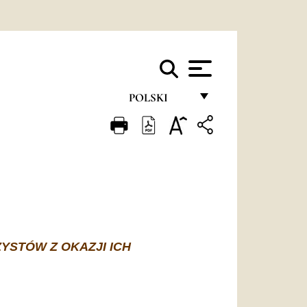
POLSKI
FRANÇAIS
ENGLISH
ITALIANO
PORTUGUÊS
ESPAÑOL
YSTÓW Z OKAZJI ICH
DEUTSCH
POLSKI