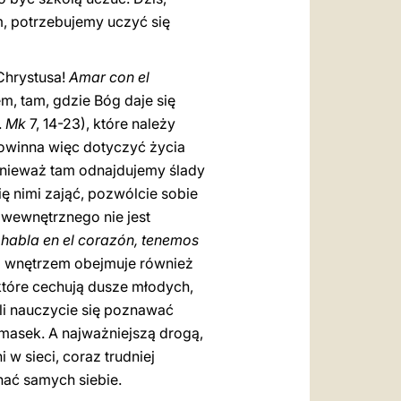
, potrzebujemy uczyć się
 Chrystusa!
Amar con el
, tam, gdzie Bóg daje się
.
Mk
7, 14-23), które należy
owinna więc dotyczyć życia
onieważ tam odnajdujemy ślady
ię nimi zająć, pozwólcie sobie
 wewnętrznego nie jest
 habla en el corazón, tenemos
ad wnętrzem obejmuje również
które cechują dusze młodych,
li nauczycie się poznawać
 masek. A najważniejszą drogą,
w sieci, coraz trudniej
nać samych siebie.