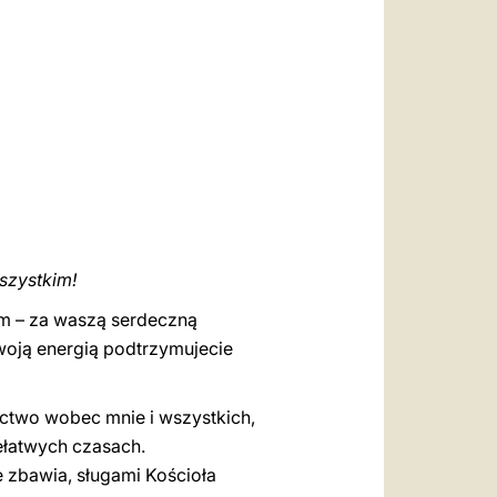
العربيّة
中文
LATINE
szystkim!
om – za waszą serdeczną
woją energią podtrzymujecie
dectwo wobec mnie i wszystkich,
ełatwych czasach.
e zbawia, sługami Kościoła