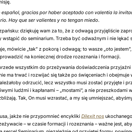
isję.
español, gracias por haber aceptado con valentía la invitaci
ario. Hay que ser valientes y no tengan miedo
.
szpańsku: dziękuję wam za to, że z odwagą przyjęliście zap
y wstąpić do seminarium. Trzeba być odważnym i nie lękać s
e, mówicie „tak” z pokorą i odwagą; to wasze „oto jestem”,
 prowadzić na koniecznej drodze rozeznania i formacji.
przede wszystkim do przeżywania doświadczenia przyjaźni 
ie ma trwać i rozwijać się także po święceniach i obejmuje 
ależałoby odrzucić, lecz wszystko musi zostać przyjęte i pr
ęśliwymi ludźmi i kapłanami – „mostami”, a nie przeszkodami 
zbliżają. Tak, On musi wzrastać, a my się umniejszać, abyś
sa, jakże nie przypomnieć encykliki
Dilexit nos
ukochanego 
zeżywacie – w czasie formacji i rozeznania – ważne jest, a
 na serce! Seminarium, niezależnie od przyjętej formy, powin