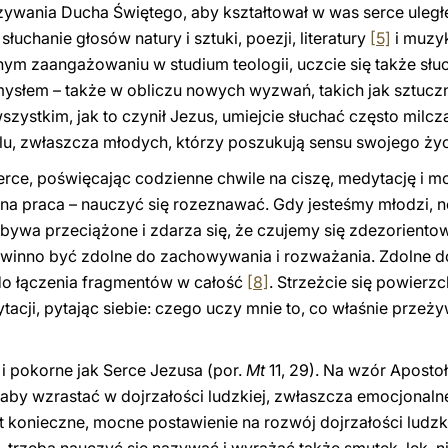
wania Ducha Świętego, aby kształtował w was serce uległ
uchanie głosów natury i sztuki, poezji, literatury
[5]
i muzyk
lnym zaangażowaniu w studium teologii, uczcie się także sł
mysłem – także w obliczu nowych wyzwań, takich jak sztuczn
wszystkim, jak to czynił Jezus, umiejcie słuchać często milc
elu, zwłaszcza młodych, którzy poszukują sensu swojego życ
erce, poświęcając codzienne chwile na ciszę, medytację i mo
a praca – nauczyć się rozeznawać. Gdy jesteśmy młodzi, n
o bywa przeciążone i zdarza się, że czujemy się zdezorient
owinno być zdolne do zachowywania i rozważania. Zdolne 
: do łączenia fragmentów w całość
[8]
. Strzeżcie się powierz
tacji, pytając siebie: czego uczy mnie to, co właśnie prz
 i pokorne jak Serce Jezusa (por.
Mt
11, 29). Na wzór Aposto
 aby wzrastać w dojrzałości ludzkiej, zwłaszcza emocjonalnej
t konieczne, mocne postawienie na rozwój dojrzałości ludzk