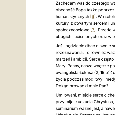
Zachęcam was do częstego wzy
obecność Boga także poprzez sł
humanistycznych
[6]
. W rzete
kultury, z otwartym sercem i u
społecznościowe
[7]
. Przede 
ubogich i uciśnionych oraz wi
Jeśli będziecie dbać o swoje s
rozeznawania. To również ważn
marzeń i ambicji. Serce częst
Maryi Panny, nasze wnętrze p
ewangelista Łukasz (2, 19.51)
życia podczas modlitwy i medy
Dokąd prowadzi mnie Pan?
Umiłowani, miejcie serce ciche
przyjmijcie uczucia Chrystusa,
seminarium ważne jest, a nawe