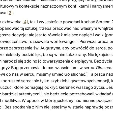
ulturowym kontekście naznaczonym konfliktami i narcyzmem
zusa
[3]
.
em człowieka
[4]
, tak i wy jesteście powołani kochać Sercem
 opanować tę sztukę, trzeba pracować nad własnym wnętrzem
bsze decyzje; ale jest to również miejsce napięć i walk (por
złowieczeństwo rozsiewało woń Ewangelii. Pierwsza praca p
brze zaproszenie św. Augustyna, aby powrócić do serca, p
 niekiedy budzić lęk, bo są w nim także rany. Nie lękajcie s
an narodzi się zdolność towarzyszenia cierpiącym. Bez życia
 gdyż Bóg przemawia do nas właśnie tam, w sercu.
Dios nos
ówi do nas w sercu, musimy umieć Go słuchać.] Ta praca n
 poruszeń serca: nie tylko szybkich i gwałtownych emocji, 
uczuć, które pomagają odkryć kierunek waszego życia. Jeś
z bardziej autentyczni i nie będziecie potrzebowali wkładać
t modlitwa. W epoce, w której jesteśmy nadmiernie połączeni 
i. Bez spotkania z Nim nie jesteśmy w stanie naprawdę poz