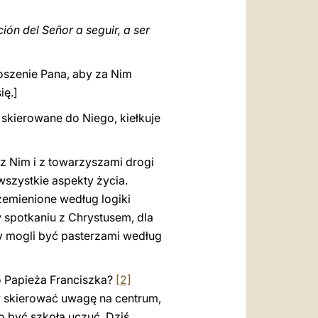
ón del Señor a seguir, a ser
roszenie Pana, aby za Nim
ię.]
 skierowane do Niego, kiełkuje
z Nim i z towarzyszami drogi
wszystkie aspekty życia.
zemienione według logiki
w spotkaniu z Chrystusem, dla
my mogli być pasterzami według
Papieża Franciszka?
[2]
by skierować uwagę na centrum,
no być szkołą uczuć. Dziś,