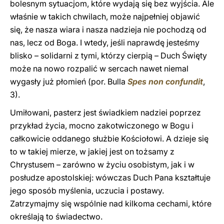
bolesnym sytuacjom, które wydają się bez wyjścia. Ale
właśnie w takich chwilach, może najpełniej objawić
się, że nasza wiara i nasza nadzieja nie pochodzą od
nas, lecz od Boga. I wtedy, jeśli naprawdę jesteśmy
blisko – solidarni z tymi, którzy cierpią – Duch Święty
może na nowo rozpalić w sercach nawet niemal
wygasły już płomień (por. Bulla
Spes non confundit
,
3).
Umiłowani, pasterz jest świadkiem nadziei poprzez
przykład życia, mocno zakotwiczonego w Bogu i
całkowicie oddanego służbie Kościołowi. A dzieje się
to w takiej mierze, w jakiej jest on tożsamy z
Chrystusem – zarówno w życiu osobistym, jak i w
posłudze apostolskiej: wówczas Duch Pana kształtuje
jego sposób myślenia, uczucia i postawy.
Zatrzymajmy się wspólnie nad kilkoma cechami, które
określają to świadectwo.