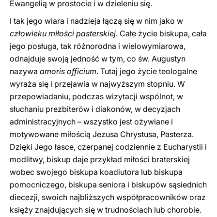
Ewangelią w prostocie i w dzieleniu się.
I tak jego wiara i nadzieja łączą się w nim jako w
człowieku miłości pasterskiej
. Całe życie biskupa, cała
jego posługa, tak różnorodna i wielowymiarowa,
odnajduje swoją jedność w tym, co św. Augustyn
nazywa
amoris officium
. Tutaj jego życie teologalne
wyraża się i przejawia w najwyższym stopniu. W
przepowiadaniu, podczas wizytacji wspólnot, w
słuchaniu prezbiterów i diakonów, w decyzjach
administracyjnych – wszystko jest ożywiane i
motywowane miłością Jezusa Chrystusa, Pasterza.
Dzięki Jego łasce, czerpanej codziennie z Eucharystii i
modlitwy, biskup daje przykład miłości braterskiej
wobec swojego biskupa koadiutora lub biskupa
pomocniczego, biskupa seniora i biskupów sąsiednich
diecezji, swoich najbliższych współpracowników oraz
księży znajdujących się w trudnościach lub chorobie.