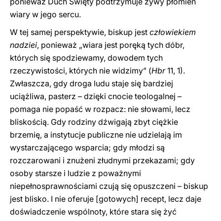
ponieważ Duch Święty podtrzymuje żywy płomień
wiary w jego sercu.
W tej samej perspektywie, biskup jest
człowiekiem
nadziei
, ponieważ „wiara jest poręką tych dóbr,
których się spodziewamy, dowodem tych
rzeczywistości, których nie widzimy” (
Hbr
11, 1).
Zwłaszcza, gdy droga ludu staje się bardziej
uciążliwa, pasterz – dzięki cnocie teologalnej –
pomaga nie popaść w rozpacz: nie słowami, lecz
bliskością. Gdy rodziny dźwigają zbyt ciężkie
brzemię, a instytucje publiczne nie udzielają im
wystarczającego wsparcia; gdy młodzi są
rozczarowani i znużeni złudnymi przekazami; gdy
osoby starsze i ludzie z poważnymi
niepełnosprawnościami czują się opuszczeni – biskup
jest blisko. I nie oferuje [gotowych] recept, lecz daje
doświadczenie wspólnoty, które stara się żyć