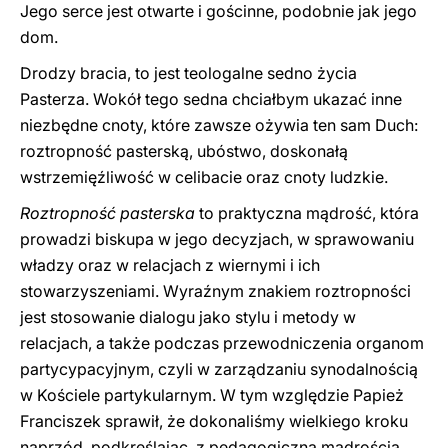
Jego serce jest otwarte i gościnne, podobnie jak jego
dom.
Drodzy bracia, to jest teologalne sedno życia
Pasterza. Wokół tego sedna chciałbym ukazać inne
niezbędne cnoty, które zawsze ożywia ten sam Duch:
roztropność pasterską, ubóstwo, doskonałą
wstrzemięźliwość w celibacie oraz cnoty ludzkie.
Roztropność pasterska
to praktyczna mądrość, która
prowadzi biskupa w jego decyzjach, w sprawowaniu
władzy oraz w relacjach z wiernymi i ich
stowarzyszeniami. Wyraźnym znakiem roztropności
jest stosowanie dialogu jako stylu i metody w
relacjach, a także podczas przewodniczenia organom
partycypacyjnym, czyli w zarządzaniu synodalnością
w Kościele partykularnym. W tym względzie Papież
Franciszek sprawił, że dokonaliśmy wielkiego kroku
naprzód, podkreślając, z pedagogiczną mądrością,