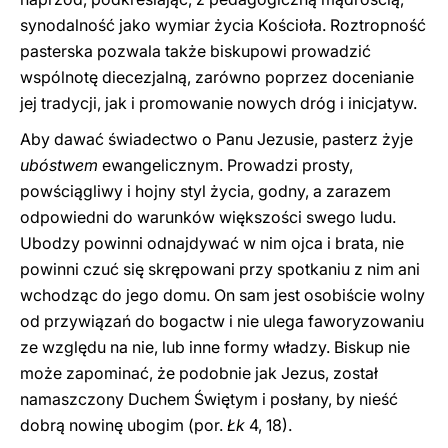
synodalność jako wymiar życia Kościoła. Roztropność
pasterska pozwala także biskupowi prowadzić
wspólnotę diecezjalną, zarówno poprzez docenianie
jej tradycji, jak i promowanie nowych dróg i inicjatyw.
Aby dawać świadectwo o Panu Jezusie, pasterz żyje
ubóstwem
ewangelicznym. Prowadzi prosty,
powściągliwy i hojny styl życia, godny, a zarazem
odpowiedni do warunków większości swego ludu.
Ubodzy powinni odnajdywać w nim ojca i brata, nie
powinni czuć się skrępowani przy spotkaniu z nim ani
wchodząc do jego domu. On sam jest osobiście wolny
od przywiązań do bogactw i nie ulega faworyzowaniu
ze względu na nie, lub inne formy władzy. Biskup nie
może zapominać, że podobnie jak Jezus, został
namaszczony Duchem Świętym i posłany, by nieść
dobrą nowinę ubogim (por.
Łk
4, 18).