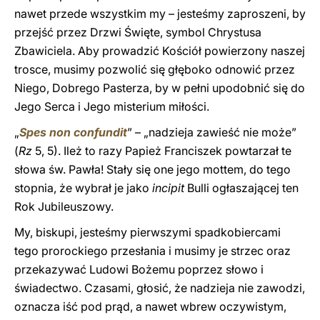
nawet przede wszystkim my – jesteśmy zaproszeni, by
przejść przez Drzwi Święte, symbol Chrystusa
Zbawiciela. Aby prowadzić Kościół powierzony naszej
trosce, musimy pozwolić się głęboko odnowić przez
Niego, Dobrego Pasterza, by w pełni upodobnić się do
Jego Serca i Jego misterium miłości.
„
Spes non confundit
” – „nadzieja zawieść nie może”
(
Rz
5, 5). Ileż to razy Papież Franciszek powtarzał te
słowa św. Pawła! Stały się one jego mottem, do tego
stopnia, że wybrał je jako
incipit
Bulli ogłaszającej ten
Rok Jubileuszowy.
My, biskupi, jesteśmy pierwszymi spadkobiercami
tego prorockiego przesłania i musimy je strzec oraz
przekazywać Ludowi Bożemu poprzez słowo i
świadectwo. Czasami, głosić, że nadzieja nie zawodzi,
oznacza iść pod prąd, a nawet wbrew oczywistym,