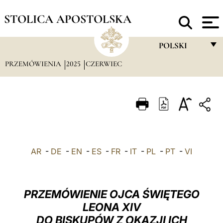
STOLICA APOSTOLSKA
POLSKI
PRZEMÓWIENIA
2025
CZERWIEC
FRANÇAIS
ENGLISH
ITALIANO
PORTUGUÊS
ESPAÑOL
AR
-
DE
-
EN
-
ES
-
FR
-
IT
-
PL
-
PT
-
VI
DEUTSCH
POLSKI
PRZEMÓWIENIE OJCA ŚWIĘTEGO
العربيّة
LEONA XIV
DO BISKUPÓW Z OKAZJI ICH
中文