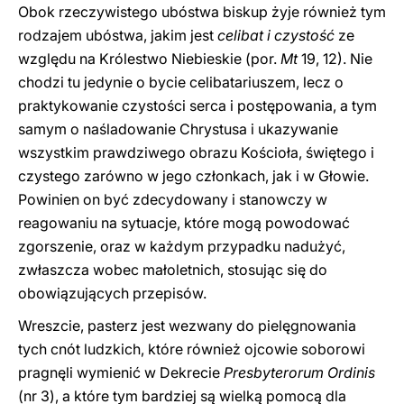
Obok rzeczywistego ubóstwa biskup żyje również tym
rodzajem ubóstwa, jakim jest
celibat i czystość
ze
względu na Królestwo Niebieskie (por.
Mt
19, 12). Nie
chodzi tu jedynie o bycie celibatariuszem, lecz o
praktykowanie czystości serca i postępowania, a tym
samym o naśladowanie Chrystusa i ukazywanie
wszystkim prawdziwego obrazu Kościoła, świętego i
czystego zarówno w jego członkach, jak i w Głowie.
Powinien on być zdecydowany i stanowczy w
reagowaniu na sytuacje, które mogą powodować
zgorszenie, oraz w każdym przypadku nadużyć,
zwłaszcza wobec małoletnich, stosując się do
obowiązujących przepisów.
Wreszcie, pasterz jest wezwany do pielęgnowania
tych cnót ludzkich, które również ojcowie soborowi
pragnęli wymienić w Dekrecie
Presbyterorum Ordinis
(nr 3), a które tym bardziej są wielką pomocą dla