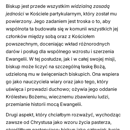
Biskup jest przede wszystkim
widzialną zasadą
jedności
w Kościele partykularnym, który został mu
powierzony. Jego zadaniem jest troska o to, aby
wspólnota ta budowała się w komunii wszystkich jej
członków między sobą oraz z Kościołem
powszechnym, doceniając wkład różnorodnych
darów i posług dla wspólnego wzrostu i szerzenia
Ewangelii. W tej posłudze, jak i w całej swojej misji,
biskup może liczyć na szczególną łaskę Bożą,
udzieloną mu w święceniach biskupich. Ona wspiera
go jako nauczyciela wiary oraz jako tego, który
uświęca i prowadzi duchowo; ożywia jego oddanie
Królestwu Bożemu, wiecznemu zbawieniu ludzi,
przemianie historii mocą Ewangelii.
Drugi aspekt, który chciałbym rozważyć, wychodząc
zawsze od Chrystusa jako wzoru życia pasterza,
określiłbym następująco: biskup jako
człowiek życia