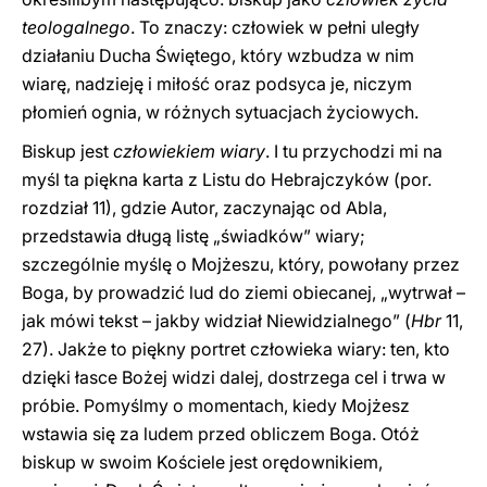
teologalnego
. To znaczy: człowiek w pełni uległy
działaniu Ducha Świętego, który wzbudza w nim
wiarę, nadzieję i miłość oraz podsyca je, niczym
płomień ognia, w różnych sytuacjach życiowych.
Biskup jest
człowiekiem wiary
. I tu przychodzi mi na
myśl ta piękna karta z Listu do Hebrajczyków (por.
rozdział 11), gdzie Autor, zaczynając od Abla,
przedstawia długą listę „świadków” wiary;
szczególnie myślę o Mojżeszu, który, powołany przez
Boga, by prowadzić lud do ziemi obiecanej, „wytrwał –
jak mówi tekst – jakby widział Niewidzialnego” (
Hbr
11,
27). Jakże to piękny portret człowieka wiary: ten, kto
dzięki łasce Bożej widzi dalej, dostrzega cel i trwa w
próbie. Pomyślmy o momentach, kiedy Mojżesz
wstawia się za ludem przed obliczem Boga. Otóż
biskup w swoim Kościele jest orędownikiem,