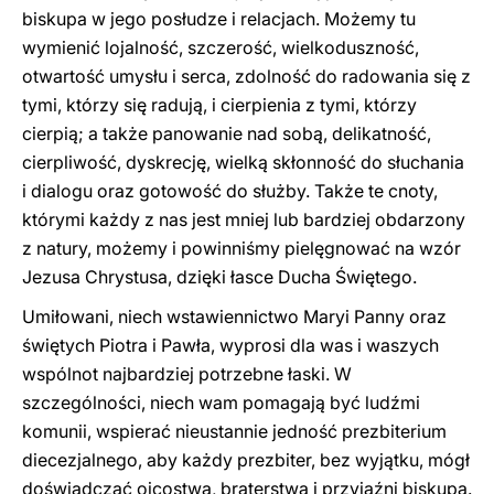
biskupa w jego posłudze i relacjach. Możemy tu
wymienić lojalność, szczerość, wielkoduszność,
otwartość umysłu i serca, zdolność do radowania się z
tymi, którzy się radują, i cierpienia z tymi, którzy
cierpią; a także panowanie nad sobą, delikatność,
cierpliwość, dyskrecję, wielką skłonność do słuchania
i dialogu oraz gotowość do służby. Także te cnoty,
którymi każdy z nas jest mniej lub bardziej obdarzony
z natury, możemy i powinniśmy pielęgnować na wzór
Jezusa Chrystusa, dzięki łasce Ducha Świętego.
Umiłowani, niech wstawiennictwo Maryi Panny oraz
świętych Piotra i Pawła, wyprosi dla was i waszych
wspólnot najbardziej potrzebne łaski. W
szczególności, niech wam pomagają być ludźmi
komunii, wspierać nieustannie jedność prezbiterium
diecezjalnego, aby każdy prezbiter, bez wyjątku, mógł
doświadczać ojcostwa, braterstwa i przyjaźni biskupa.