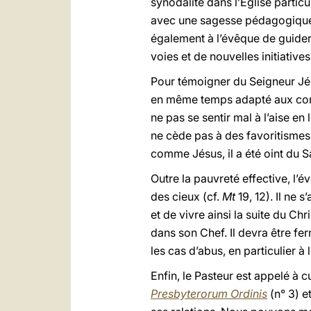
synodalité dans l’Église particu
avec une sagesse pédagogique, 
également à l’évêque de guider
voies et de nouvelles initiatives
Pour témoigner du Seigneur Jésu
en même temps adapté aux condi
ne pas se sentir mal à l’aise e
ne cède pas à des favoritismes 
comme Jésus, il a été oint du S
Outre la pauvreté effective, l’
des cieux (cf.
Mt
19, 12). Il ne 
et de vivre ainsi la suite du Ch
dans son Chef. Il devra être fe
les cas d’abus, en particulier 
Enfin, le Pasteur est appelé à 
Presbyterorum Ordinis
(n° 3) e