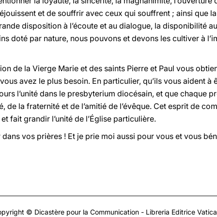
ionner la loyauté, la sincérité, la magnanimité, l’ouverture d
jouissent et de souffrir avec ceux qui souffrent ; ainsi que la 
grande disposition à l’écoute et au dialogue, la disponibilité a
ns doté par nature, nous pouvons et devons les cultiver à l’i
ion de la Vierge Marie et des saints Pierre et Paul vous obtie
ous avez le plus besoin. En particulier, qu’ils vous aident 
rs l’unité dans le presbyterium diocésain, et que chaque pr
té, de la fraternité et de l’amitié de l’évêque. Cet esprit de
fait grandir l’unité de l’Église particulière.
ans vos prières ! Et je prie moi aussi pour vous et vous bén
pyright © Dicastère pour la Communication - Libreria Editrice Vatic