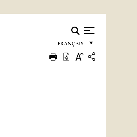
FRANÇAIS
FRANÇAIS
ENGLISH
ITALIANO
PORTUGUÊS
ESPAÑOL
DEUTSCH
POLSKI