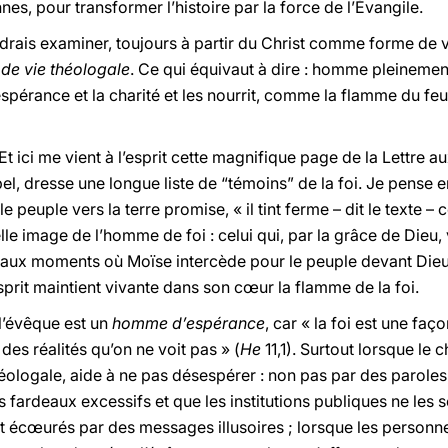
nes, pour transformer l’histoire par la force de l’Évangile.
ais examiner, toujours à partir du Christ comme forme de vie
e vie théologale
. Ce qui équivaut à dire : homme pleinement 
 l’espérance et la charité et les nourrit, comme la flamme du feu
 Et ici me vient à l’esprit cette magnifique page de la Lettre a
l, dresse une longue liste de “témoins” de la foi. Je pense en
 peuple vers la terre promise, « il tint ferme – dit le texte – 
lle image de l’homme de foi : celui qui, par la grâce de Dieu, v
aux moments où Moïse intercède pour le peuple devant Dieu.
’Esprit maintient vivante dans son cœur la flamme de la foi.
l’évêque est un
homme d’espérance
, car « la foi est une fa
es réalités qu’on ne voit pas » (
He
11,1). Surtout lorsque le
 théologale, aide à ne pas désespérer : non pas par des paroles
s fardeaux excessifs et que les institutions publiques ne les
et écœurés par des messages illusoires ; lorsque les personn