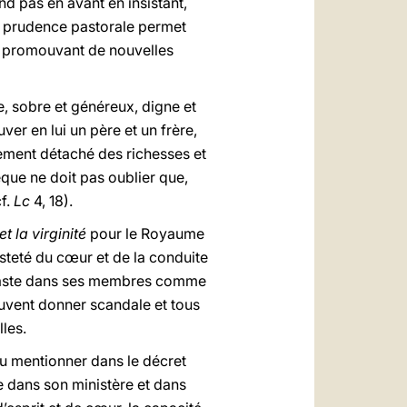
and pas en avant en insistant,
a prudence pastorale permet
en promouvant de nouvelles
e, sobre et généreux, digne et
er en lui un père et un frère,
llement détaché des richesses et
êque ne doit pas oublier que,
cf.
Lc
4, 18).
et la virginité
pour le Royaume
hasteté du cœur et de la conduite
et chaste dans ses membres comme
peuvent donner scandale et tous
lles.
ulu mentionner dans le décret
ue dans son ministère et dans