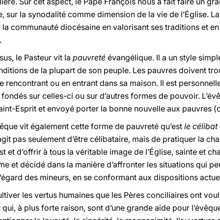
lière. Sur cet aspect, le Pape François nous a fait faire un gr
sur la synodalité comme dimension de la vie de l’Église. L
 la communauté diocésaine en valorisant ses traditions et 
.
s, le Pasteur vit la
pauvreté
évangélique. Il a un style simpl
tions de la plupart de son peuple. Les pauvres doivent trouv
n le rencontrant ou en entrant dans sa maison. Il est personne
fondés sur celles-ci ou sur d’autres formes de pouvoir. L’év
aint-Esprit et envoyé porter la bonne nouvelle aux pauvres (
évêque vit également cette forme de pauvreté qu’est
le célibat 
s’agit pas seulement d’être célibataire, mais de pratiquer la c
rist et d’offrir à tous la véritable image de l’Église, sainte 
rme et décidé dans la manière d’affronter les situations qui 
à l’égard des mineurs, en se conformant aux dispositions actue
cultiver les vertus humaines que les Pères conciliaires ont vo
t qui, à plus forte raison, sont d’une grande aide pour l’évêq