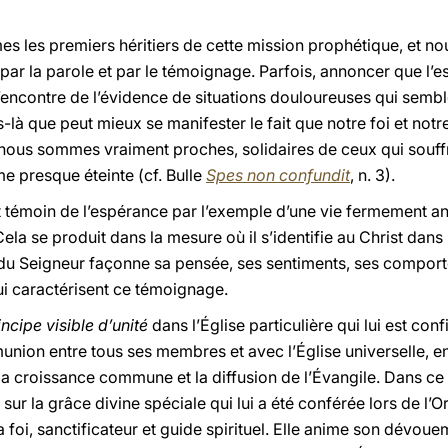
 les premiers héritiers de cette mission prophétique, et nou
par la parole et par le témoignage. Parfois, annoncer que l’e
 l’encontre de l’évidence de situations douloureuses qui sembl
à que peut mieux se manifester le fait que notre foi et not
i nous sommes vraiment proches, solidaires de ceux qui souffr
e presque éteinte (cf. Bulle
Spes non confundit
, n. 3).
st témoin de l’espérance par l’exemple d’une vie fermement a
ela se produit dans la mesure où il s’identifie au Christ dans
it du Seigneur façonne sa pensée, ses sentiments, ses compo
ui caractérisent ce témoignage.
incipe visible d’unité
dans l’Église particulière qui lui est confi
munion entre tous ses membres et avec l’Église universelle, en
 la croissance commune et la diffusion de l’Évangile. Dans c
ur la grâce divine spéciale qui lui a été conférée lors de l’Or
la foi, sanctificateur et guide spirituel. Elle anime son dévo