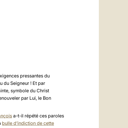
العربيّة
中文
LATINE
exigences pressantes du
u du Seigneur ! Et par
ainte, symbole du Christ
nouveler par Lui, le Bon
ançois
a-t-il répété ces paroles
a
bulle d’indiction de cette