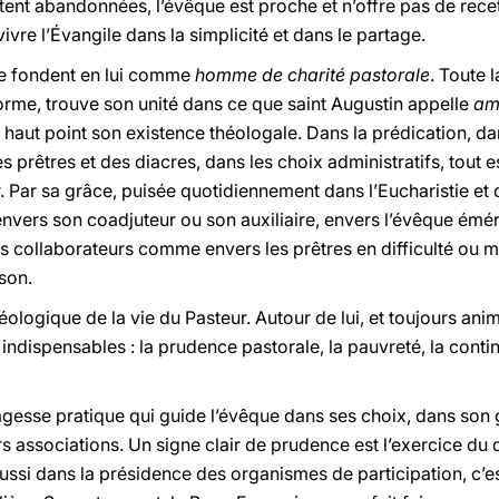
nt abandonnées, l’évêque est proche et n’offre pas de recet
re l’Évangile dans la simplicité et dans le partage.
 se fondent en lui comme
homme de charité pastorale
. Toute 
iforme, trouve son unité dans ce que saint Augustin appelle
am
 haut point son existence théologale. Dans la prédication, dan
prêtres et des diacres, dans les choix administratifs, tout e
. Par sa grâce, puisée quotidiennement dans l’Eucharistie et 
envers son coadjuteur ou son auxiliaire, envers l’évêque émé
es collaborateurs comme envers les prêtres en difficulté ou 
son.
héologique de la vie du Pasteur. Autour de lui, et toujours ani
indispensables : la prudence pastorale, la pauvreté, la contin
agesse pratique qui guide l’évêque dans ses choix, dans so
eurs associations. Un signe clair de prudence est l’exercice d
ussi dans la présidence des organismes de participation, c’es