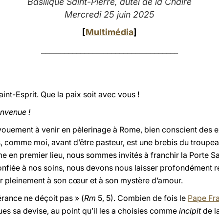
Basilique Saint-Pierre, autel de la Chaire
Mercredi 25 juin 2025
[
Multimédia
]
___________________________________
int-Esprit. Que la paix soit avec vous !
envenue !
évouement à venir en pèlerinage à Rome, bien conscient des 
, comme moi, avant d’être pasteur, est une brebis du troupea
e en premier lieu, nous sommes invités à franchir la Porte S
confiée à nos soins, nous devons nous laisser profondément re
r pleinement à son cœur et à son mystère d’amour.
érance ne déçoit pas » (
Rm
5, 5). Combien de fois le
Pape Fr
nues sa devise, au point qu’il les a choisies comme
incipit
de l