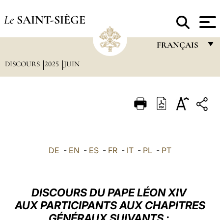
Le
SAINT-SIÈGE
FRANÇAIS
DISCOURS
2025
JUIN
FRANÇAIS
ENGLISH
ITALIANO
PORTUGUÊS
ESPAÑOL
DE
-
EN
-
ES
-
FR
-
IT
-
PL
-
PT
DEUTSCH
POLSKI
DISCOURS DU PAPE LÉON XIV
العربيّة
AUX PARTICIPANTS AUX CHAPITRES
GÉNÉRAUX SUIVANTS :
中文