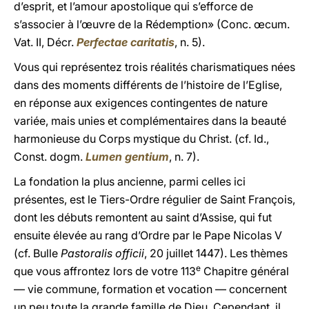
d’esprit, et l’amour apostolique qui s’efforce de
s’associer à l’œuvre de la Rédemption» (Conc. œcum.
Vat. II, Décr.
Perfectae caritatis
, n. 5).
Vous qui représentez trois réalités charismatiques nées
dans des moments différents de l’histoire de l’Eglise,
en réponse aux exigences contingentes de nature
variée, mais unies et complémentaires dans la beauté
harmonieuse du Corps mystique du Christ. (cf. Id.,
Const. dogm.
Lumen gentium
, n. 7).
La fondation la plus ancienne, parmi celles ici
présentes, est le Tiers-Ordre régulier de Saint François,
dont les débuts remontent au saint d’Assise, qui fut
ensuite élevée au rang d’Ordre par le Pape Nicolas V
(cf. Bulle
Pastoralis officii
, 20 juillet 1447). Les thèmes
e
que vous affrontez lors de votre 113
Chapitre général
— vie commune, formation et vocation — concernent
un peu toute la grande famille de Dieu. Cependant, il