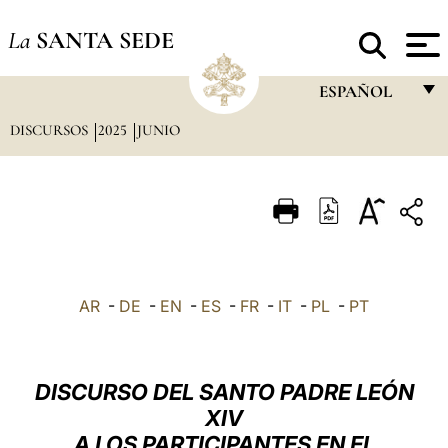
La
SANTA SEDE
ESPAÑOL
DISCURSOS
2025
JUNIO
FRANÇAIS
ENGLISH
ITALIANO
PORTUGUÊS
ESPAÑOL
AR
-
DE
-
EN
-
ES
-
FR
-
IT
-
PL
-
PT
DEUTSCH
POLSKI
DISCURSO DEL SANTO PADRE LEÓN
العربيّة
XIV
A LOS PARTICIPANTES EN EL
中文