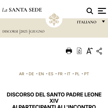
La
SANTA SEDE
ITALIANO
DISCORSI
2025
GIUGNO
FRANÇAIS
ENGLISH
ITALIANO
PORTUGUÊS
ESPAÑOL
AR
-
DE
-
EN
-
ES
-
FR
-
IT
-
PL
-
PT
DEUTSCH
POLSKI
DISCORSO DEL SANTO PADRE LEONE
العربيّة
XIV
AI PARTECIPANTI ALL'INCONTRO
中文