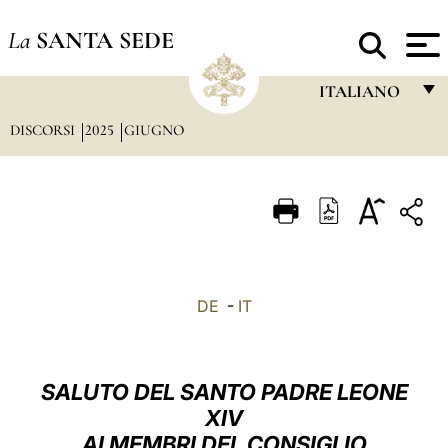
La
SANTA SEDE
ITALIANO
DISCORSI
2025
GIUGNO
FRANÇAIS
ENGLISH
ITALIANO
PORTUGUÊS
ESPAÑOL
DE
-
IT
DEUTSCH
POLSKI
SALUTO DEL SANTO PADRE LEONE
العربيّة
XIV
AI MEMBRI DEL CONSIGLIO
中文