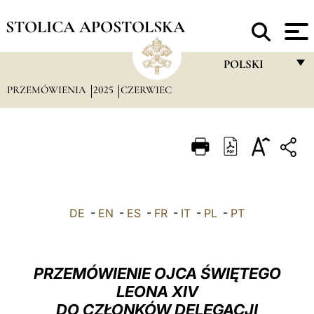
STOLICA APOSTOLSKA
POLSKI
PRZEMÓWIENIA
2025
CZERWIEC
FRANÇAIS
ENGLISH
ITALIANO
PORTUGUÊS
ESPAÑOL
DE
-
EN
-
ES
-
FR
-
IT
-
PL
-
PT
DEUTSCH
POLSKI
PRZEMÓWIENIE OJCA ŚWIĘTEGO
العربيّة
LEONA XIV
DO CZŁONKÓW DELEGACJI
中文