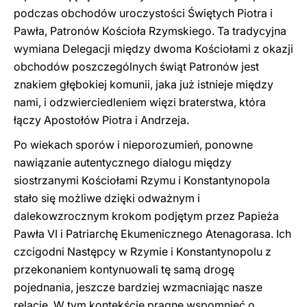
podczas obchodów uroczystości Świętych Piotra i
Pawła, Patronów Kościoła Rzymskiego. Ta tradycyjna
wymiana Delegacji między dwoma Kościołami z okazji
obchodów poszczególnych świąt Patronów jest
znakiem głębokiej komunii, jaka już istnieje między
nami, i odzwierciedleniem więzi braterstwa, która
łączy Apostołów Piotra i Andrzeja.
Po wiekach sporów i nieporozumień, ponowne
nawiązanie autentycznego dialogu między
siostrzanymi Kościołami Rzymu i Konstantynopola
stało się możliwe dzięki odważnym i
dalekowzrocznym krokom podjętym przez Papieża
Pawła VI i Patriarchę Ekumenicznego Atenagorasa. Ich
czcigodni Następcy w Rzymie i Konstantynopolu z
przekonaniem kontynuowali tę samą drogę
pojednania, jeszcze bardziej wzmacniając nasze
relacje. W tym kontekście pragnę wspomnieć o