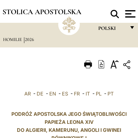
STOLICA APOSTOLSKA
POLSKI
HOMILIE
2026
FRANÇAIS
ENGLISH
ITALIANO
PORTUGUÊS
ESPAÑOL
AR
-
DE
-
EN
-
ES
-
FR
-
IT
-
PL
-
PT
DEUTSCH
POLSKI
PODRÓŻ APOSTOLSKA JEGO ŚWIĄTOBLIWOŚCI
PAPIEŻA LEONA XIV
العربيّة
DO ALGIERII, KAMERUNU, ANGOLI I GWINEI
中文