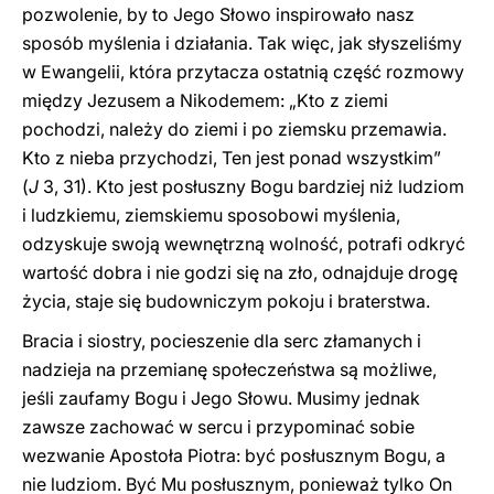
pozwolenie, by to Jego Słowo inspirowało nasz
sposób myślenia i działania. Tak więc, jak słyszeliśmy
w Ewangelii, która przytacza ostatnią część rozmowy
między Jezusem a Nikodemem: „Kto z ziemi
pochodzi, należy do ziemi i po ziemsku przemawia.
Kto z nieba przychodzi, Ten jest ponad wszystkim”
(
J
3, 31). Kto jest posłuszny Bogu bardziej niż ludziom
i ludzkiemu, ziemskiemu sposobowi myślenia,
odzyskuje swoją wewnętrzną wolność, potrafi odkryć
wartość dobra i nie godzi się na zło, odnajduje drogę
życia, staje się budowniczym pokoju i braterstwa.
Bracia i siostry, pocieszenie dla serc złamanych i
nadzieja na przemianę społeczeństwa są możliwe,
jeśli zaufamy Bogu i Jego Słowu. Musimy jednak
zawsze zachować w sercu i przypominać sobie
wezwanie Apostoła Piotra: być posłusznym Bogu, a
nie ludziom. Być Mu posłusznym, ponieważ tylko On