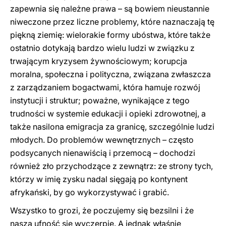
zapewnia się należne prawa – są bowiem nieustannie
niweczone przez liczne problemy, które naznaczają tę
piękną ziemię: wielorakie formy ubóstwa, które także
ostatnio dotykają bardzo wielu ludzi w związku z
trwającym kryzysem żywnościowym; korupcja
moralna, społeczna i polityczna, związana zwłaszcza
z zarządzaniem bogactwami, która hamuje rozwój
instytucji i struktur; poważne, wynikające z tego
trudności w systemie edukacji i opieki zdrowotnej, a
także nasilona emigracja za granicę, szczególnie ludzi
młodych. Do problemów wewnętrznych – często
podsycanych nienawiścią i przemocą – dochodzi
również zło przychodzące z zewnątrz: ze strony tych,
którzy w imię zysku nadal sięgają po kontynent
afrykański, by go wykorzystywać i grabić.
Wszystko to grozi, że poczujemy się bezsilni i że
nasza ufność się wyczerpie. A jednak właśnie