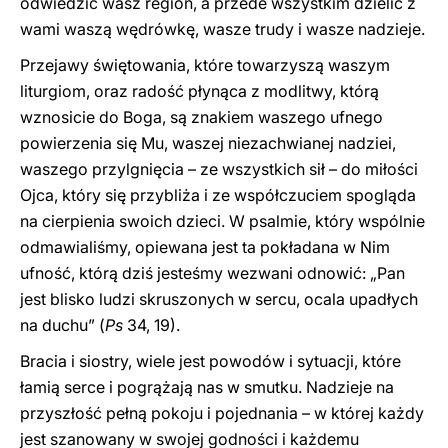
odwiedzić wasz region, a przede wszystkim dzielić z
wami waszą wędrówkę, wasze trudy i wasze nadzieje.
Przejawy świętowania, które towarzyszą waszym
liturgiom, oraz radość płynąca z modlitwy, którą
wznosicie do Boga, są znakiem waszego ufnego
powierzenia się Mu, waszej niezachwianej nadziei,
waszego przylgnięcia – ze wszystkich sił – do miłości
Ojca, który się przybliża i ze współczuciem spogląda
na cierpienia swoich dzieci. W psalmie, który wspólnie
odmawialiśmy, opiewana jest ta pokładana w Nim
ufność, którą dziś jesteśmy wezwani odnowić: „Pan
jest blisko ludzi skruszonych w sercu, ocala upadłych
na duchu” (
Ps
34, 19).
Bracia i siostry, wiele jest powodów i sytuacji, które
łamią serce i pogrążają nas w smutku. Nadzieje na
przyszłość pełną pokoju i pojednania – w której każdy
jest szanowany w swojej godności i każdemu