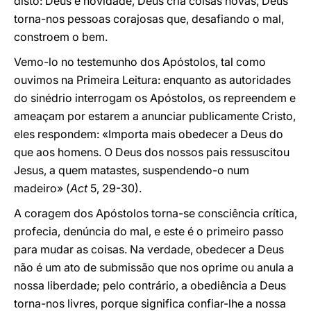
disto: Deus é novidade, Deus cria coisas novas, Deus
torna-nos pessoas corajosas que, desafiando o mal,
constroem o bem.
Vemo-lo no testemunho dos Apóstolos, tal como
ouvimos na Primeira Leitura: enquanto as autoridades
do sinédrio interrogam os Apóstolos, os repreendem e
ameaçam por estarem a anunciar publicamente Cristo,
eles respondem: «Importa mais obedecer a Deus do
que aos homens. O Deus dos nossos pais ressuscitou
Jesus, a quem matastes, suspendendo-o num
madeiro» (
Act
5, 29-30).
A coragem dos Apóstolos torna-se consciência crítica,
profecia, denúncia do mal, e este é o primeiro passo
para mudar as coisas. Na verdade, obedecer a Deus
não é um ato de submissão que nos oprime ou anula a
nossa liberdade; pelo contrário, a obediência a Deus
torna-nos livres, porque significa confiar-lhe a nossa