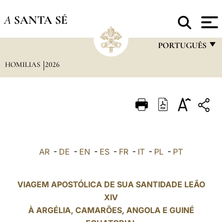
A
SANTA SÉ
PORTUGUÊS
HOMILIAS
2026
FRANÇAIS
ENGLISH
ITALIANO
PORTUGUÊS
ESPAÑOL
AR
-
DE
-
EN
-
ES
-
FR
-
IT
-
PL
-
PT
DEUTSCH
POLSKI
VIAGEM APOSTÓLICA DE SUA SANTIDADE LEÃO
XIV
العربيّة
À ARGÉLIA,
CAMARÕES
, ANGOLA E GUINÉ
中文